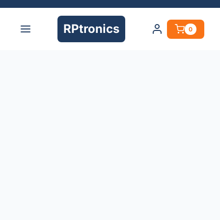
RPtronics
0