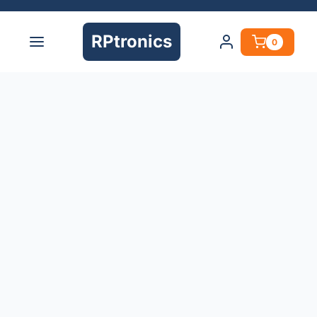
RPtronics
0