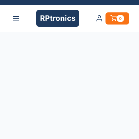
RPtronics
0