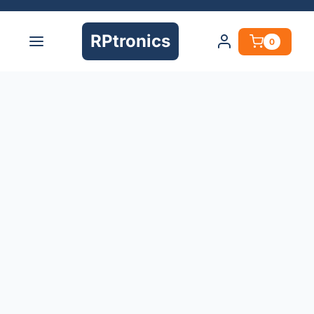
RPtronics
0