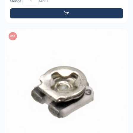
Menge:
Min: 1
PDF