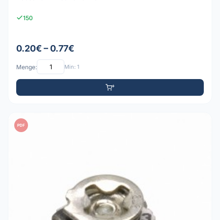
150
0.20€ – 0.77€
Menge:
Min: 1
PDF