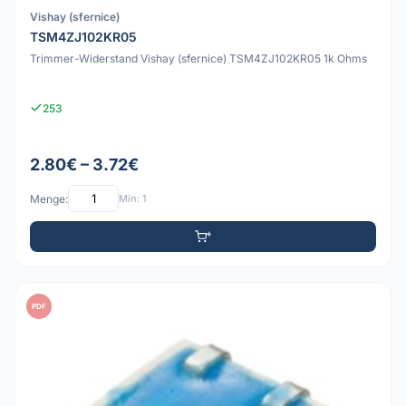
Vishay (sfernice)
TSM4ZJ102KR05
Trimmer-Widerstand Vishay (sfernice) TSM4ZJ102KR05 1k Ohms
253
2.80€ – 3.72€
Menge:
Min: 1
PDF