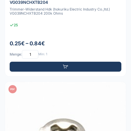
VG039NCHXTB204
Trimmer-Widerstand Hdk (hokuriku Electric Industry Co.,ltd.)
VG039NCHXTB204 200k Ohms
25
0.25€ – 0.84€
Menge:
Min: 1
PDF