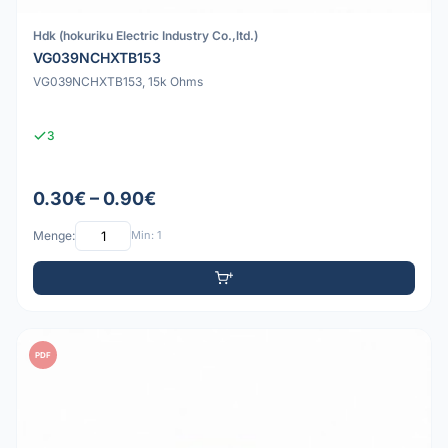
Hdk (hokuriku Electric Industry Co.,ltd.)
VG039NCHXTB153
VG039NCHXTB153, 15k Ohms
3
0.30€ – 0.90€
Menge:
Min: 1
PDF