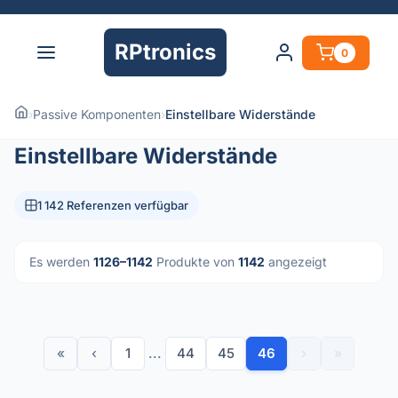
RPtronics
0
›
Passive Komponenten
›
Einstellbare Widerstände
Einstellbare Widerstände
1 142 Referenzen verfügbar
Es werden
1126–1142
Produkte von
1142
angezeigt
«
‹
1
...
44
45
46
›
»