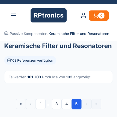
RPtronics
0
›
Passive Komponenten
›
Keramische Filter und Resonatoren
Keramische Filter und Resonatoren
103 Referenzen verfügbar
Es werden
101–103
Produkte von
103
angezeigt
«
‹
1
...
3
4
5
›
»