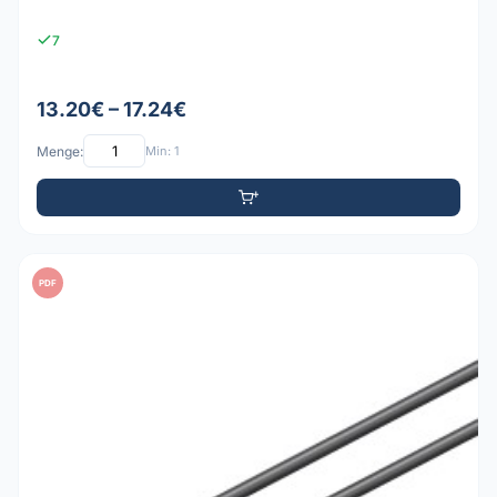
7
13.20€ – 17.24€
Menge:
Min: 1
PDF