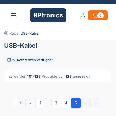
RPtronics
0
›
Kabel
›
USB-Kabel
USB-Kabel
123 Referenzen verfügbar
Es werden
101–123
Produkte von
123
angezeigt
«
‹
1
...
3
4
5
›
»