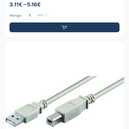
3.11€ – 5.16€
Menge:
Min: 1