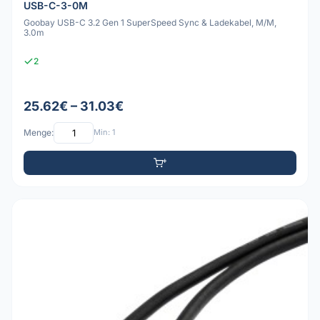
USB-C-3-0M
Goobay USB-C 3.2 Gen 1 SuperSpeed Sync & Ladekabel, M/M,
3.0m
2
25.62€ – 31.03€
Menge:
Min: 1