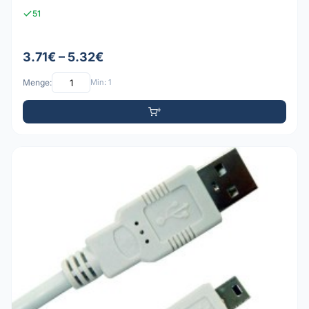
51
3.71€ – 5.32€
Menge:
Min: 1