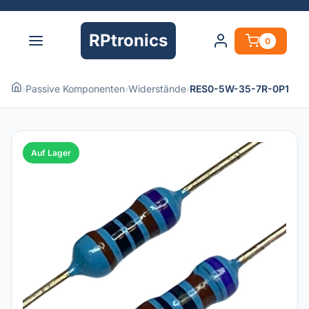
RPtronics
0
›
Passive Komponenten
›
Widerstände
›
RES0-5W-35-7R-0P1
Auf Lager