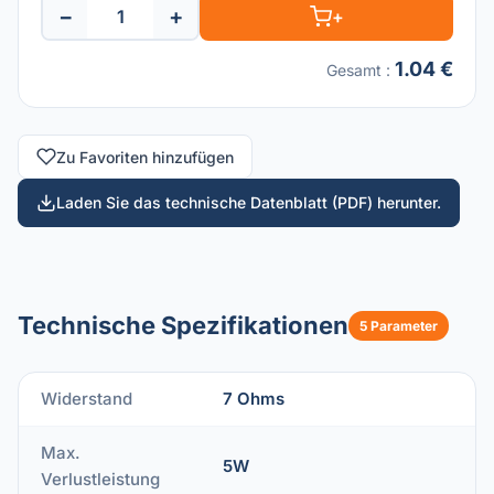
−
+
+
1.04 €
Gesamt
:
Zu Favoriten hinzufügen
Laden Sie das technische Datenblatt (PDF) herunter.
Technische Spezifikationen
5 Parameter
Widerstand
7 Ohms
Max.
5W
Verlustleistung