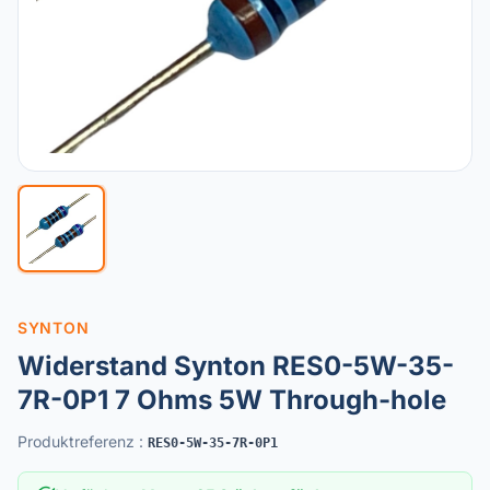
SYNTON
Widerstand Synton RES0-5W-35-
7R-0P1 7 Ohms 5W Through-hole
Produktreferenz
:
RES0-5W-35-7R-0P1