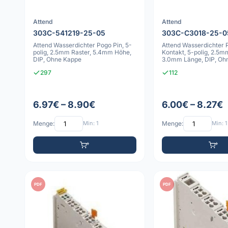
Attend
Attend
303C-541219-25-05
303C-C3018-25-0
Attend Wasserdichter Pogo Pin, 5-
Attend Wasserdichter 
polig, 2.5mm Raster, 5.4mm Höhe,
Kontakt, 5-polig, 2.5m
DIP, Ohne Kappe
3.0mm Länge, DIP, Oh
297
112
6.97€ – 8.90€
6.00€ – 8.27€
Menge:
Min: 1
Menge:
Min: 1
PDF
PDF