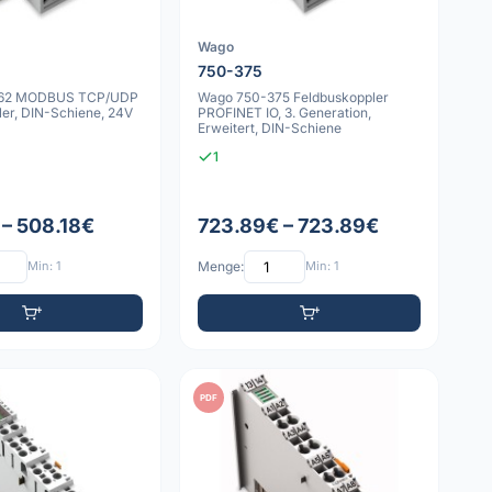
Wago
750-375
362 MODBUS TCP/UDP
Wago 750-375 Feldbuskoppler
ler, DIN-Schiene, 24V
PROFINET IO, 3. Generation,
Erweitert, DIN-Schiene
1
 – 508.18€
723.89€ – 723.89€
Min: 1
Menge:
Min: 1
PDF