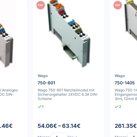
PDF
PDF
Wago
Wago
750-601
750-1405
 Analoges
Wago 750-601 Netzteilmodul mit
Wago 750-14
DC DIN-
Sicherungshalter 24VDC 6.3A DIN-
Eingangsmod
Schiene
3ms, 12mm B
1
2
0.46€
54.06€ – 63.14€
261.35€