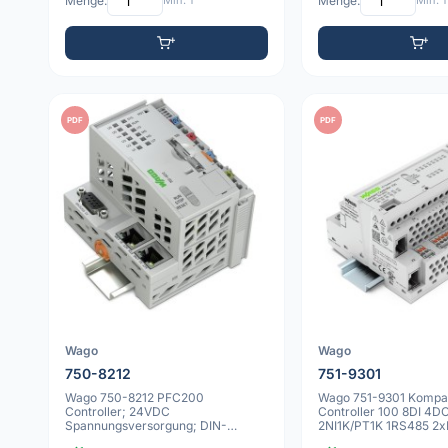
Menge:
Min: 1
Menge:
Min: 1
PDF
PDF
Wago
Wago
750-8212
751-9301
Wago 750-8212 PFC200
Wago 751-9301 Kompa
Controller; 24VDC
Controller 100 8DI 4D
Spannungsversorgung; DIN-
2NI1K/PT1K 1RS485 2x
Schienenmontage