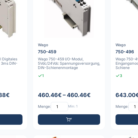
Wago
Wago
750-459
750-496
Digitales
Wago 750-459 I/O-Modul,
Wago 750-49
 3ms DIN-
5Vdc/24Vdc Spannungsversorgung,
Eingangsmo
DIN-Schienenmontage
Schiene
1
3
.88€
460.46€ – 460.46€
643.00€
Menge:
Min: 1
Menge: