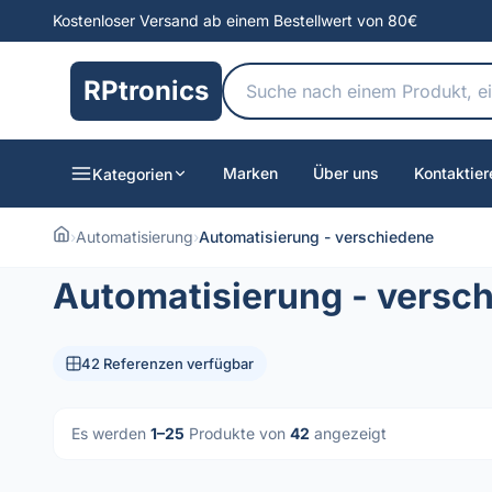
Kostenloser Versand ab einem Bestellwert von 80€
RPtronics
Marken
Über uns
Kontaktier
Kategorien
›
Automatisierung
›
Automatisierung - verschiedene
Automatisierung - versc
42 Referenzen verfügbar
Es werden
1–25
Produkte von
42
angezeigt