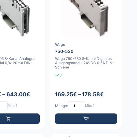
Wago
750-530
6 8-Kanal Analoges
Wago 750-530 8-Kanal Digitales
dul 0/4-20mA DIN-
Ausgangsmodul 24VDC 0.5A DIN-
Schiene
3
 – 643.00€
169.25€ – 178.58€
Min: 1
Menge:
Min: 1