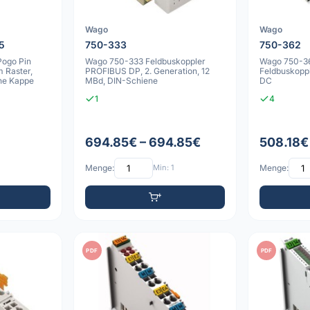
Wago
Wago
5
750-333
750-362
Pogo Pin
Wago 750-333 Feldbuskoppler
Wago 750-
m Raster,
PROFIBUS DP, 2. Generation, 12
Feldbuskopp
ne Kappe
MBd, DIN-Schiene
DC
1
4
694.85€ – 694.85€
508.18€
Menge:
Min: 1
Menge:
PDF
PDF