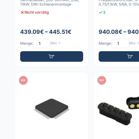
11KW, DIN-Schienenmontage
0.75/1.1kW, 5/6A, 0-10
Nicht vorrätig
3
439.09€ – 445.51€
940.08€ – 940
Menge:
Min: 1
Menge:
Min: 1
PDF
PDF