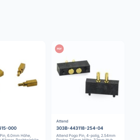
PDF
Attend
615-000
303B-443118-254-04
 Pin, 6.0mm Höhe,
Attend Pogo Pin, 4-polig, 2.54mm
 Körper, Rechtwinklig
Raster, 7.5mm Höhe, 3.1mm Hub,