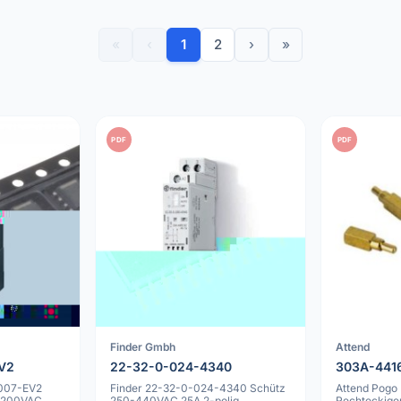
«
‹
1
2
›
»
PDF
PDF
Finder Gmbh
Attend
V2
22-32-0-024-4340
303A-441
007-EV2
Finder 22-32-0-024-4340 Schütz
Attend Pogo
x 200VAC,
250-440VAC 25A 2-polig,
Rechteckiger