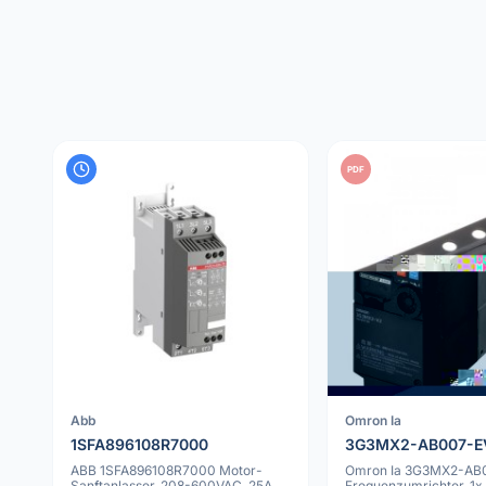
PDF
Abb
Omron Ia
1SFA896108R7000
3G3MX2-AB007-E
ABB 1SFA896108R7000 Motor-
Omron Ia 3G3MX2-AB
Sanftanlasser, 208-600VAC, 25A,
Frequenzumrichter, 1