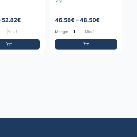
9
– 52.82€
46.58€ – 48.50€
Min: 1
Menge:
Min: 1