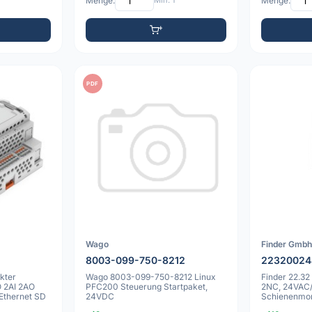
Menge:
Min: 1
Menge:
PDF
Wago
Finder Gmb
8003-099-750-8212
22320024
kter
Wago 8003-099-750-8212 Linux
Finder 22.32
O 2AI 2AO
PFC200 Steuerung Startpaket,
2NC, 24VAC/
Ethernet SD
24VDC
Schienenmo