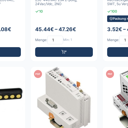
V
24Vac/Vdc, 2NO
SMT, 5u Ver
10
100
Packung m
.08€
45.44€ – 47.26€
3.52€ –
Menge:
Min: 1
Menge:
PDF
PDF