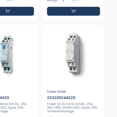
Min: 1
Menge:
Min: 1
h
Finder Gmbh
4420
223200244520
 Serie Schütz, 25A,
Finder 22.32 Serie Schütz, 25A,
VDC Spule, DIN-
1NC+1NO, 24VAC/VDC Spule, DIN-
ntage
Schienenmontage