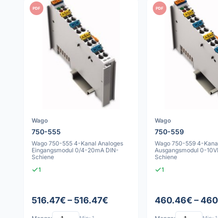
PDF
PDF
Wago
Wago
750-555
750-559
Wago 750-555 4-Kanal Analoges
Wago 750-559 4-Kanal
Eingangsmodul 0/4-20mA DIN-
Ausgangsmodul 0-10V
Schiene
Schiene
1
1
516.47€ – 516.47€
460.46€ – 46