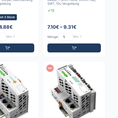
goldung
SMT, 10u Vergoldung
12
it 3 Stück
 4.88€
7.10€ – 9.31€
Min: 1
Menge:
Min: 1
PDF