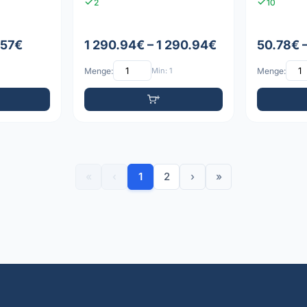
2
10
.57€
1 290.94€ – 1 290.94€
50.78€ 
Menge:
Min: 1
Menge:
«
‹
1
2
›
»