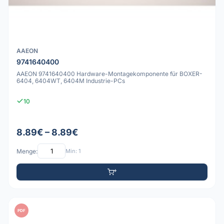
AAEON
9741640400
AAEON 9741640400 Hardware-Montagekomponente für BOXER-
6404, 6404WT, 6404M Industrie-PCs
10
8.89€ – 8.89€
Menge:
Min: 1
PDF