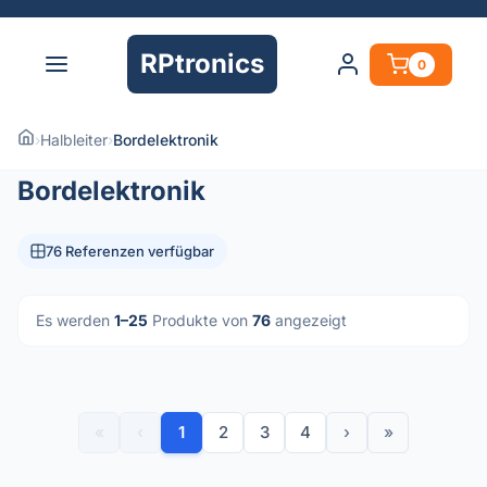
RPtronics
0
›
Halbleiter
›
Bordelektronik
Bordelektronik
76 Referenzen verfügbar
Es werden
1–25
Produkte von
76
angezeigt
«
‹
1
2
3
4
›
»