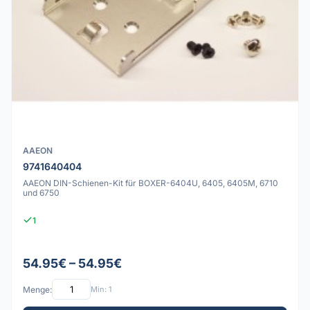
AAEON
9741640404
AAEON DIN-Schienen-Kit für BOXER-6404U, 6405, 6405M, 6710
und 6750
1
54.95€ – 54.95€
Menge:
Min: 1