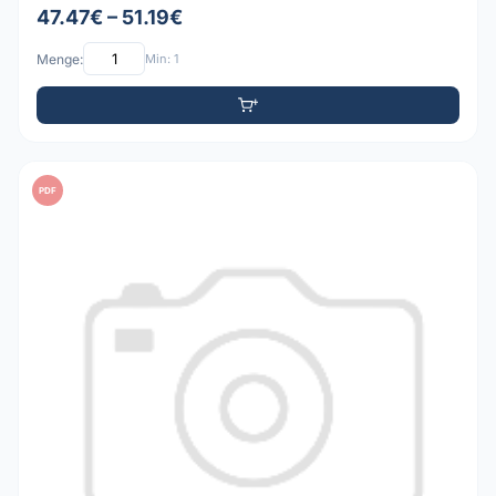
47.47€ – 51.19€
Menge:
Min: 1
PDF