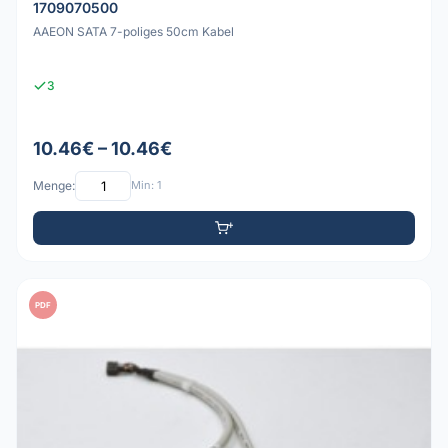
1709070500
AAEON SATA 7-poliges 50cm Kabel
3
10.46€ – 10.46€
Menge:
Min: 1
PDF