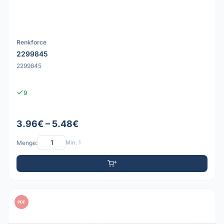
Renkforce
2299845
2299845
9
3.96€ – 5.48€
Menge:
Min: 1
PDF