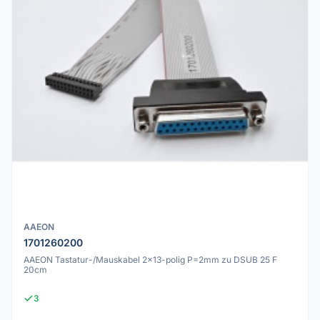
AAEON
1701260200
AAEON Tastatur-/Mauskabel 2x13-polig P=2mm zu DSUB 25 F
20cm
3