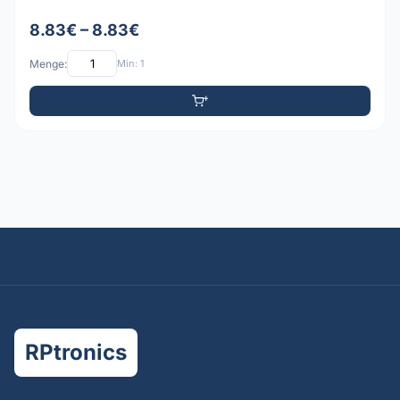
8.83€ – 8.83€
Menge:
Min: 1
RPtronics