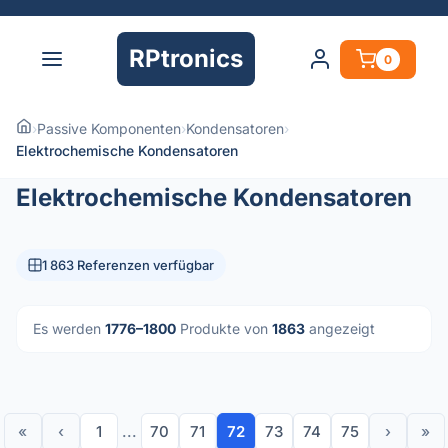
RPtronics
0
›
Passive Komponenten
›
Kondensatoren
›
Elektrochemische Kondensatoren
Elektrochemische Kondensatoren
1 863 Referenzen verfügbar
Es werden
1776–1800
Produkte von
1863
angezeigt
«
‹
1
...
70
71
72
73
74
75
›
»