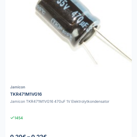
Jamicon
TKR471M1VG16
Jamicon TKR471M1VG16 470uF 1V Elektrolytkondensator
1454
0.20€ – 0.22€