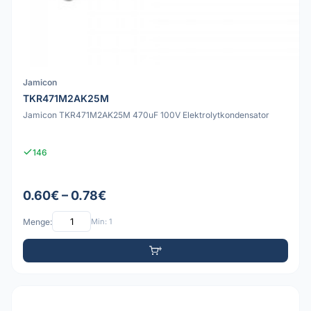
Jamicon
TKR471M2AK25M
Jamicon TKR471M2AK25M 470uF 100V Elektrolytkondensator
146
0.60€ – 0.78€
Menge:
Min: 1