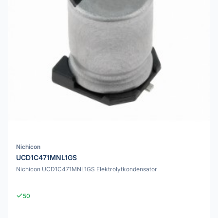
Nichicon
UCD1C471MNL1GS
Nichicon UCD1C471MNL1GS Elektrolytkondensator
50