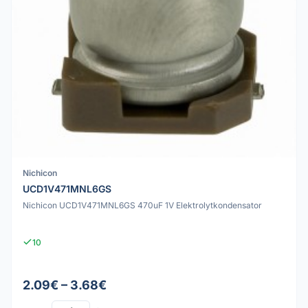
Nichicon
UCD1V471MNL6GS
Nichicon UCD1V471MNL6GS 470uF 1V Elektrolytkondensator
10
2.09€ – 3.68€