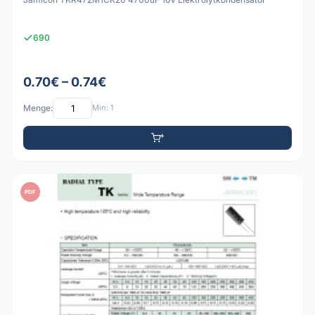
690
0.70€ – 0.74€
Menge:
Min: 1
PDF