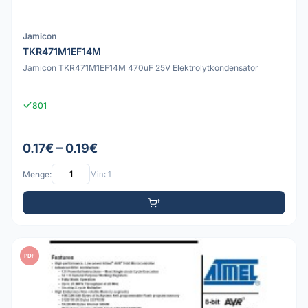
Jamicon
TKR471M1EF14M
Jamicon TKR471M1EF14M 470uF 25V Elektrolytkondensator
801
0.17€ – 0.19€
Menge:
Min: 1
PDF