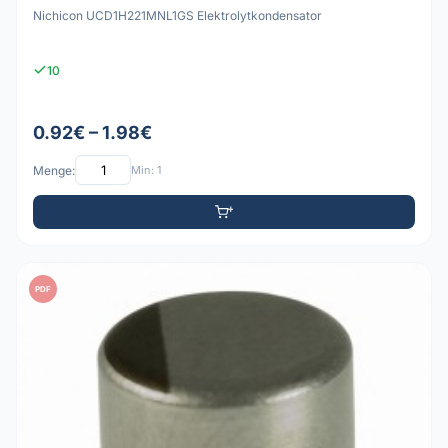
Nichicon UCD1H221MNL1GS Elektrolytkondensator
10
0.92€ – 1.98€
Menge:
Min: 1
PDF