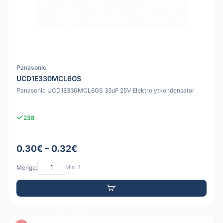
Panasonic
UCD1E330MCL6GS
Panasonic UCD1E330MCL6GS 33uF 25V Elektrolytkondensator
238
0.30€ – 0.32€
Menge:
Min: 1