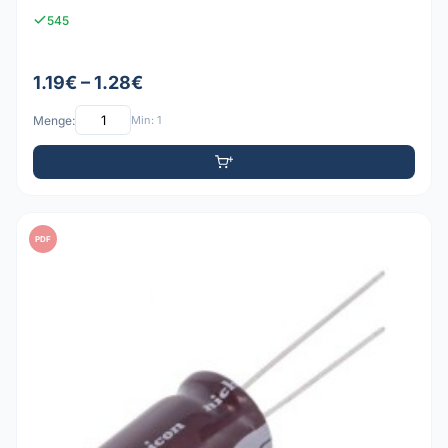
545
1.19€ – 1.28€
Menge:
Min: 1
PDF