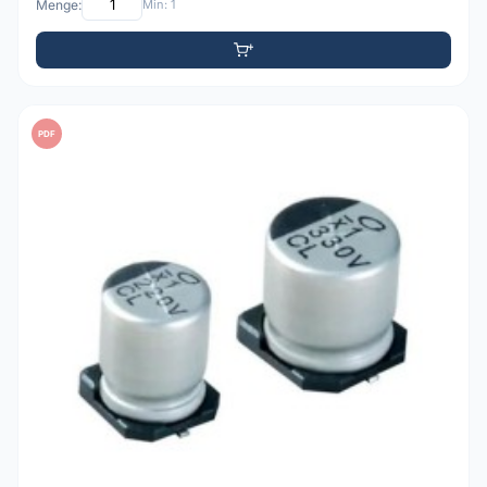
Menge:
Min: 1
PDF