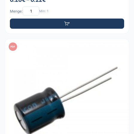
Menge:
Min: 1
PDF