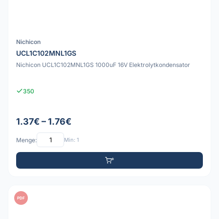
Nichicon
UCL1C102MNL1GS
Nichicon UCL1C102MNL1GS 1000uF 16V Elektrolytkondensator
350
1.37€ – 1.76€
Menge:
Min: 1
PDF