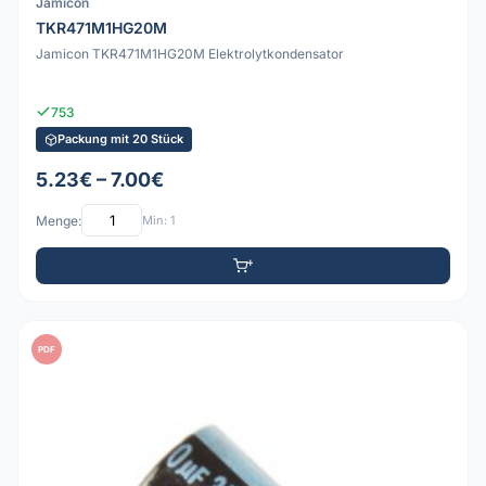
Jamicon
TKR471M1HG20M
Jamicon TKR471M1HG20M Elektrolytkondensator
753
Packung mit 20 Stück
5.23€ – 7.00€
Menge:
Min: 1
PDF