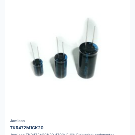
Jamicon
TKR472M1CK20
Jamicon TKR472M1CK20 4700uF 16V Elektrolytkondensator