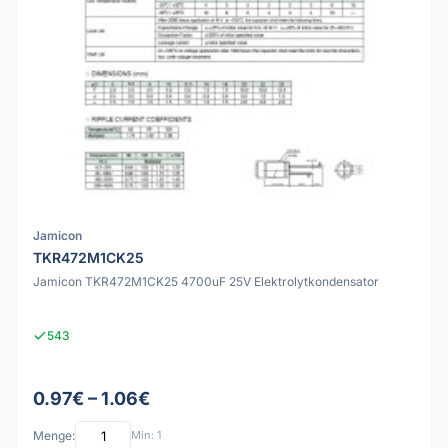
Jamicon
TKR472M1CK25
Jamicon TKR472M1CK25 4700uF 25V Elektrolytkondensator
543
0.97€ – 1.06€
Menge:
Min: 1