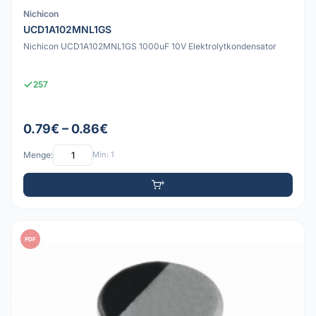
Nichicon
UCD1A102MNL1GS
Nichicon UCD1A102MNL1GS 1000uF 10V Elektrolytkondensator
257
0.79€ – 0.86€
Menge:
Min: 1
PDF