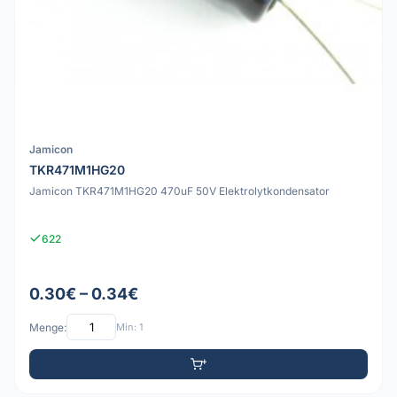
Jamicon
TKR471M1HG20
Jamicon TKR471M1HG20 470uF 50V Elektrolytkondensator
622
0.30€ – 0.34€
Menge:
Min: 1