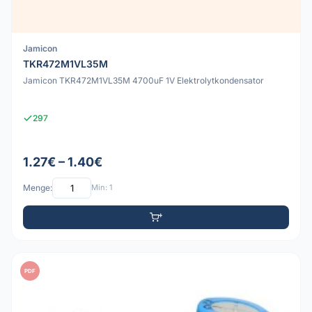
Jamicon
TKR472M1VL35M
Jamicon TKR472M1VL35M 4700uF 1V Elektrolytkondensator
297
1.27€ – 1.40€
Menge:
Min: 1
PDF