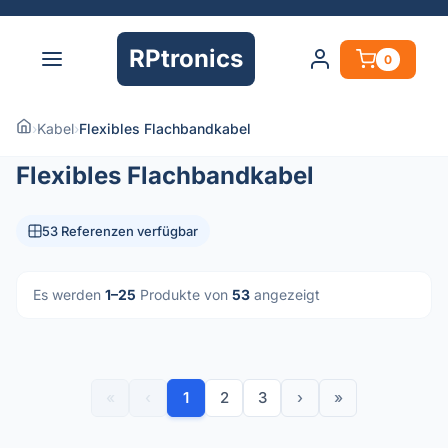
RPtronics
0
›
Kabel
›
Flexibles Flachbandkabel
Flexibles Flachbandkabel
53 Referenzen verfügbar
Es werden
1–25
Produkte von
53
angezeigt
«
‹
1
2
3
›
»