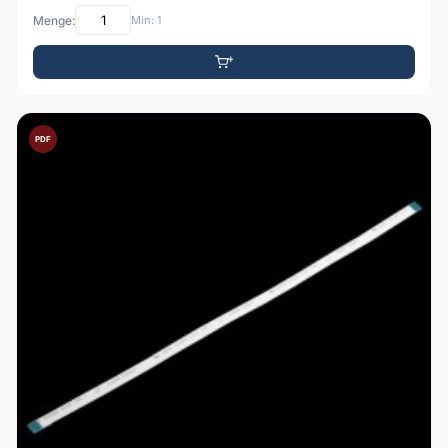
Menge:
Min: 1
PDF