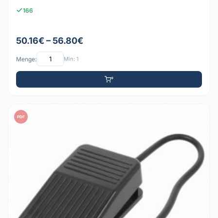
166
50.16€ – 56.80€
Menge:
Min: 1
PDF