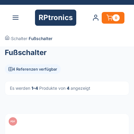
RPtronics
0
›
Schalter
›
Fußschalter
Fußschalter
4 Referenzen verfügbar
Es werden
1–4
Produkte von
4
angezeigt
PDF