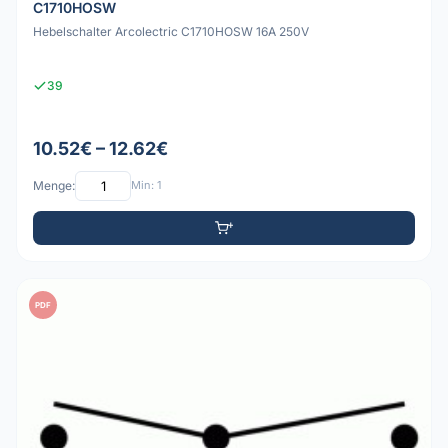
C1710HOSW
Hebelschalter Arcolectric C1710HOSW 16A 250V
39
10.52€ – 12.62€
Menge:
Min: 1
PDF