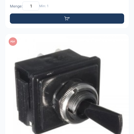
Menge:
Min: 1
PDF