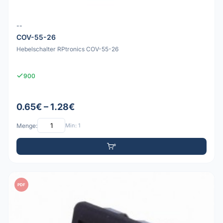
--
COV-55-26
Hebelschalter RPtronics COV-55-26
900
0.65€ – 1.28€
Menge:
Min: 1
PDF