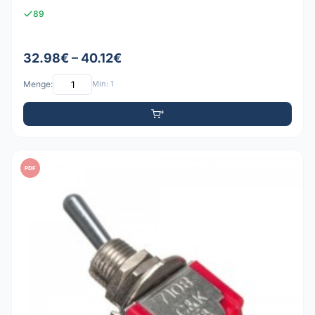
89
32.98€ – 40.12€
Menge:
Min: 1
PDF