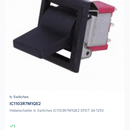
Ic Switches
IC1103R7M1QE2
Hebelschalter Ic Switches IC1103R7M1QE2 SPDT 5A 125V
1