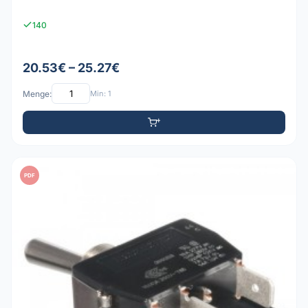
140
20.53€ – 25.27€
Menge:
Min: 1
PDF