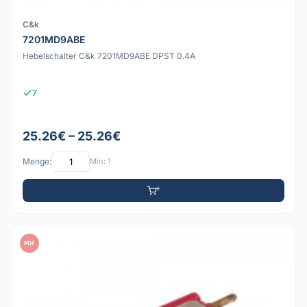
C&k
7201MD9ABE
Hebelschalter C&k 7201MD9ABE DPST 0.4A
7
25.26€ – 25.26€
Menge:
Min: 1
PDF