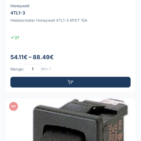
Honeywell
4TL1-3
Hebelschalter Honeywell 4TL1-3 4PDT 15A
27
54.11€ – 88.49€
Menge:
Min: 1
PDF