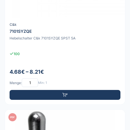
C&k
7101SYZQE
Hebelschalter C&k 7101SYZQE SPST 5A
100
4.68€ – 8.21€
Menge:
Min: 1
PDF