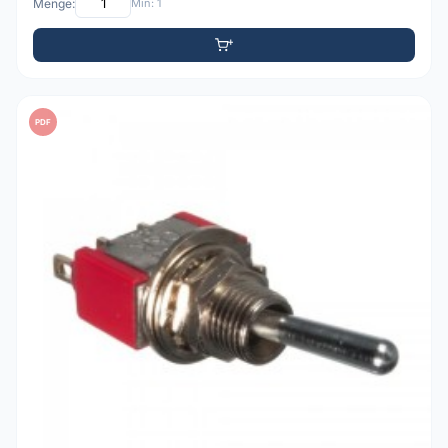
Menge:
Min: 1
PDF