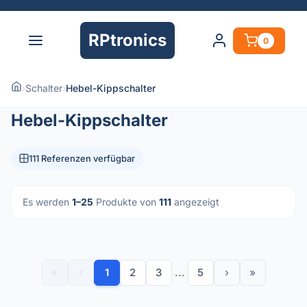
RPtronics
0
›
Schalter
›
Hebel-Kippschalter
Hebel-Kippschalter
111 Referenzen verfügbar
Es werden
1–25
Produkte von
111
angezeigt
«
‹
1
2
3
...
5
›
»