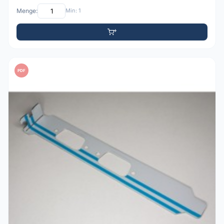
Menge:
Min: 1
PDF