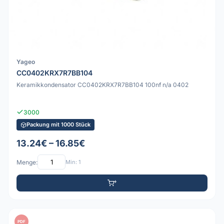
Yageo
CC0402KRX7R7BB104
Keramikkondensator CC0402KRX7R7BB104 100nf n/a 0402
3000
Packung mit 1000 Stück
13.24€ – 16.85€
Menge:
Min: 1
PDF