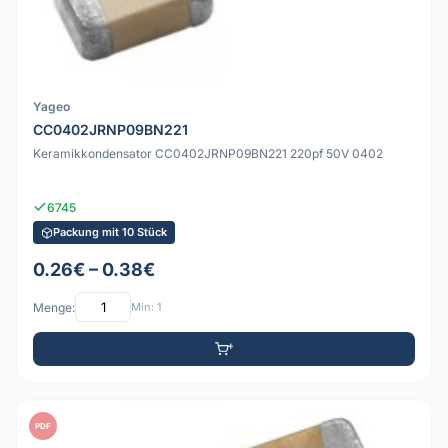
Yageo
CC0402JRNP09BN221
Keramikkondensator CC0402JRNP09BN221 220pf 50V 0402
6745
Packung mit 10 Stück
0.26€ – 0.38€
Menge:
Min: 1
PDF