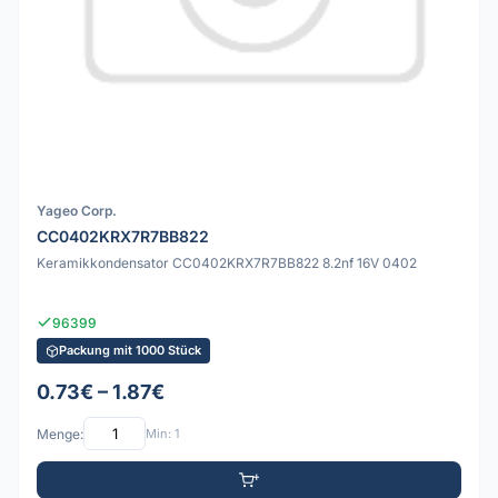
Yageo Corp.
CC0402KRX7R7BB822
Keramikkondensator CC0402KRX7R7BB822 8.2nf 16V 0402
96399
Packung mit 1000 Stück
0.73€ – 1.87€
Menge:
Min: 1