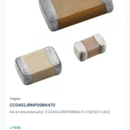
Yageo
CC0402JRNP09BN470
Keramikkondensator CC0402JRNP09BN470 47pf 50V 0402
848