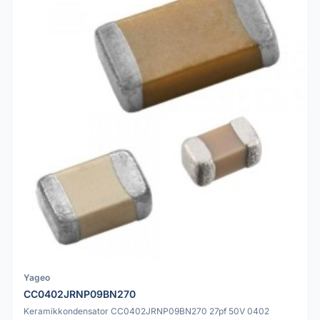
Yageo
CC0402JRNP09BN270
Keramikkondensator CC0402JRNP09BN270 27pf 50V 0402