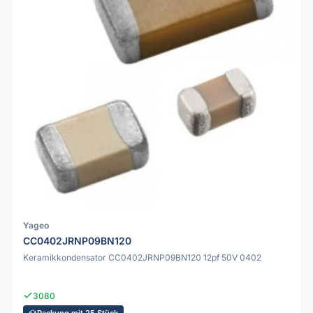
Yageo
CC0402JRNP09BN120
Keramikkondensator CC0402JRNP09BN120 12pf 50V 0402
3080