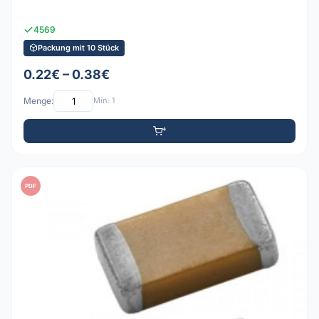
4569
Packung mit 10 Stück
0.22€ – 0.38€
Menge:
Min: 1
PDF