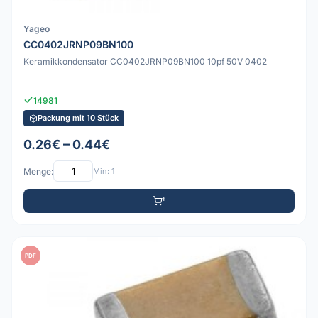
Yageo
CC0402JRNP09BN100
Keramikkondensator CC0402JRNP09BN100 10pf 50V 0402
14981
Packung mit 10 Stück
0.26€ – 0.44€
Menge:
Min: 1
PDF