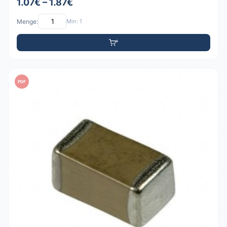
1.07€ – 1.87€
Menge:
Min: 1
PDF