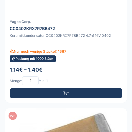
Yageo Corp.
CC0402KRX7R7BB472
Keramikkondensator CC0402KRX7R7BB472 4.7nf 16V 0402
Nur noch wenige Stücke!: 1667
Packung mit 1000 Stück
1.14€ – 1.40€
Menge:
Min: 1
PDF