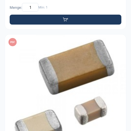
Menge:
Min: 1
PDF