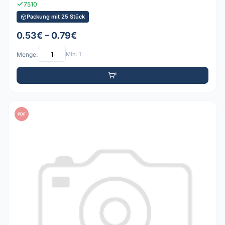
7510
Packung mit 25 Stück
0.53€ – 0.79€
Menge:
Min: 1
PDF