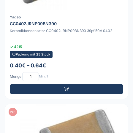
Yageo
CC0402JRNP09BN390
Keramikkondensator CC0402JRNP09BN390 39pf 50V 0402
4215
Packung mit 25 Stück
0.40€ – 0.64€
Menge:
Min: 1
PDF