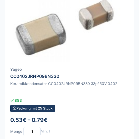
Yageo
CC0402JRNP09BN330
Keramikkondensator CC0402JRNP09BN330 33pf 50V 0402
883
Packung mit 25 Stück
0.53€ – 0.79€
Menge:
Min: 1