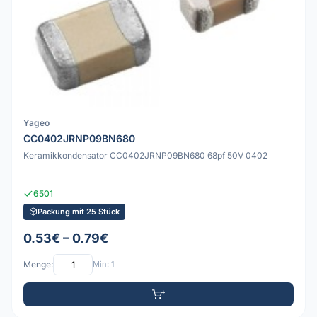
Yageo
CC0402JRNP09BN680
Keramikkondensator CC0402JRNP09BN680 68pf 50V 0402
6501
Packung mit 25 Stück
0.53€ – 0.79€
Menge:
Min: 1