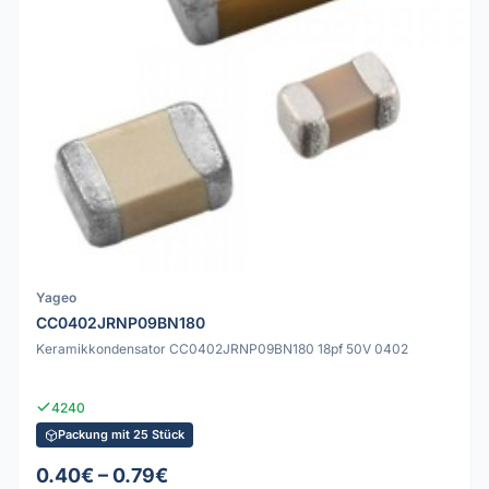
Yageo
CC0402JRNP09BN180
Keramikkondensator CC0402JRNP09BN180 18pf 50V 0402
4240
Packung mit 25 Stück
0.40€ – 0.79€