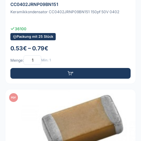
CC0402JRNP09BN151
Keramikkondensator CC0402JRNP09BN151 150pf 50V 0402
36100
Packung mit 25 Stück
0.53€ – 0.79€
Menge:
Min: 1
PDF