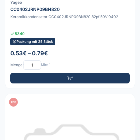
Yageo
CC0402JRNP09BN820
Keramikkondensator CC0402JRNP09BN820 82pf 50V 0402
8340
Packung mit 25 Stück
0.53€ – 0.79€
Menge:
Min: 1
PDF