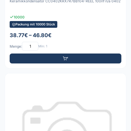
Keramikkondensator CC0402KRX7R7BB104-REEL 100nf n/a 0402
10000
Packung mit 10000 Stück
38.77€ – 46.80€
Menge:
Min: 1