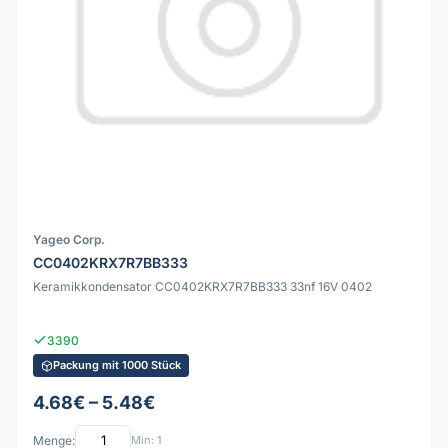
Yageo Corp.
CC0402KRX7R7BB333
Keramikkondensator CC0402KRX7R7BB333 33nf 16V 0402
3390
Packung mit 1000 Stück
4.68€ – 5.48€
Menge:
Min: 1