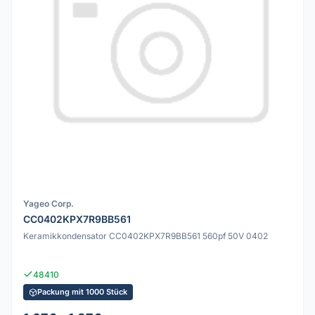
Yageo Corp.
CC0402KPX7R9BB561
Keramikkondensator CC0402KPX7R9BB561 560pf 50V 0402
48410
Packung mit 1000 Stück