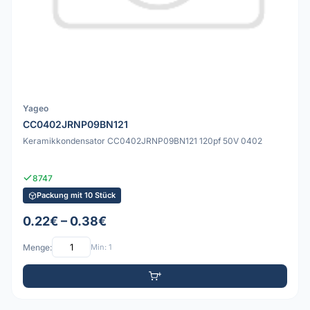
Yageo
CC0402JRNP09BN121
Keramikkondensator CC0402JRNP09BN121 120pf 50V 0402
8747
Packung mit 10 Stück
0.22€ – 0.38€
Menge:
Min: 1