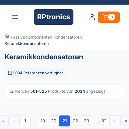
RPtronics
0
›
Passive Komponenten
›
Kondensatoren
›
Keramikkondensatoren
Keramikkondensatoren
2 034 Referenzen verfügbar
Es werden
501–525
Produkte von
2034
angezeigt
«
‹
1
...
19
20
21
22
23
...
82
›
»