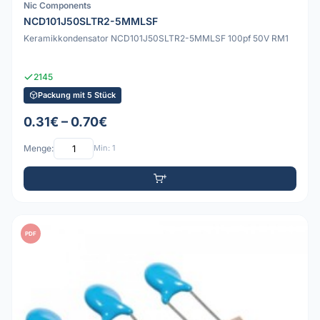
Nic Components
NCD101J50SLTR2-5MMLSF
Keramikkondensator NCD101J50SLTR2-5MMLSF 100pf 50V RM1
2145
Packung mit 5 Stück
0.31€ – 0.70€
Menge:
Min: 1
PDF