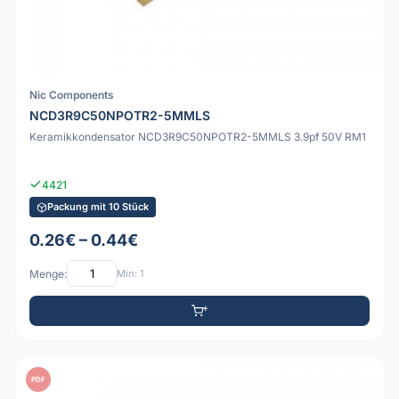
Nic Components
NCD3R9C50NPOTR2-5MMLS
Keramikkondensator NCD3R9C50NPOTR2-5MMLS 3.9pf 50V RM1
4421
Packung mit 10 Stück
0.26€ – 0.44€
Menge:
Min: 1
PDF