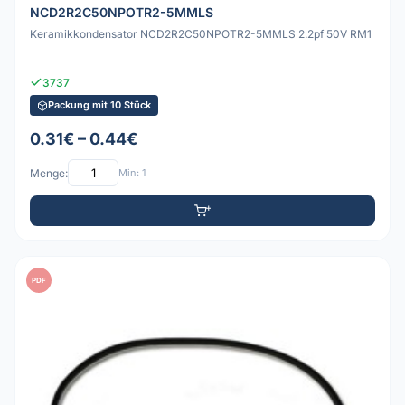
NCD2R2C50NPOTR2-5MMLS
Keramikkondensator NCD2R2C50NPOTR2-5MMLS 2.2pf 50V RM1
3737
Packung mit 10 Stück
0.31€ – 0.44€
Menge:
Min: 1
PDF