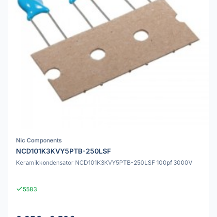
Nic Components
NCD101K3KVY5PTB-250LSF
Keramikkondensator NCD101K3KVY5PTB-250LSF 100pf 3000V
5583