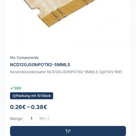
Nic Components
NCD120J50NPOTR2-5MMLS
Keramikkondensator NCD120J50NPOTR2-5MMLS 12pf 50V RM1
596
Packung mit 10 Stück
0.26€ – 0.38€
Menge:
Min: 1