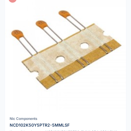
Nic Components
NCD102K50Y5PTR2-5MMLSF