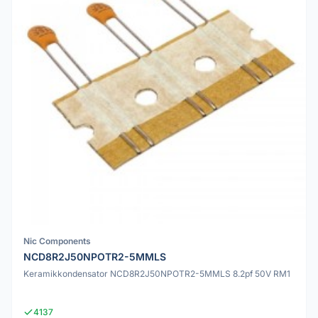
Nic Components
NCD8R2J50NPOTR2-5MMLS
Keramikkondensator NCD8R2J50NPOTR2-5MMLS 8.2pf 50V RM1
4137