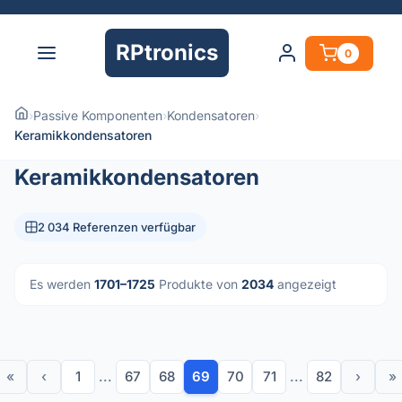
RPtronics
0
›
Passive Komponenten
›
Kondensatoren
›
Keramikkondensatoren
Keramikkondensatoren
2 034 Referenzen verfügbar
Es werden
1701–1725
Produkte von
2034
angezeigt
«
‹
1
...
67
68
69
70
71
...
82
›
»