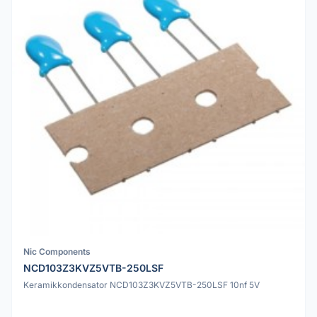
Nic Components
NCD103Z3KVZ5VTB-250LSF
Keramikkondensator NCD103Z3KVZ5VTB-250LSF 10nf 5V