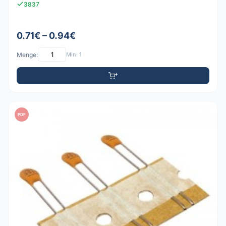
3837
0.71€ – 0.94€
Menge:
Min: 1
PDF