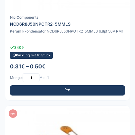
Nic Components
NCD6R8J50NPOTR2-5MMLS
Keramikkondensator NCD6R8J50NPOTR2-5MMLS 6.8pf 50V RM1
3409
Packung mit 10 Stück
0.31€ – 0.50€
Menge:
Min: 1
PDF