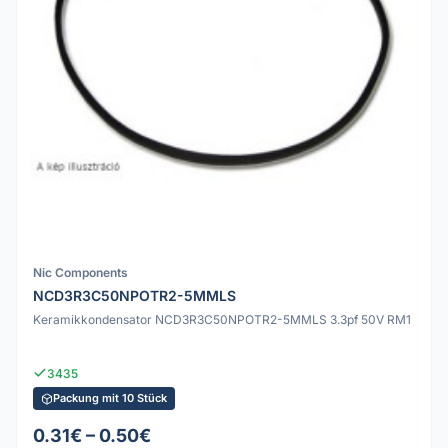
Nic Components
NCD3R3C50NPOTR2-5MMLS
Keramikkondensator NCD3R3C50NPOTR2-5MMLS 3.3pf 50V RM1
3435
Packung mit 10 Stück
0.31€ – 0.50€