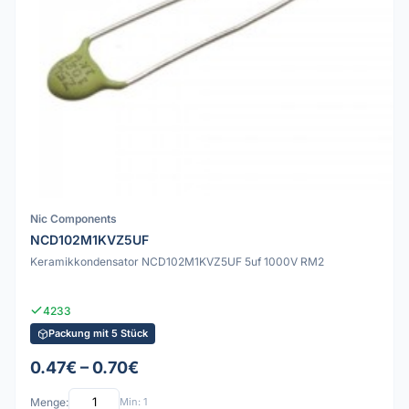
Nic Components
NCD102M1KVZ5UF
Keramikkondensator NCD102M1KVZ5UF 5uf 1000V RM2
4233
Packung mit 5 Stück
0.47€ – 0.70€
Menge:
Min: 1