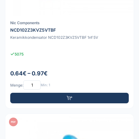
Nic Components
NCD102Z3KVZ5VTBF
Keramikkondensator NCD102Z3KVZ5VTBF 1nf 5V
5075
0.64€ – 0.97€
Menge:
Min: 1
PDF