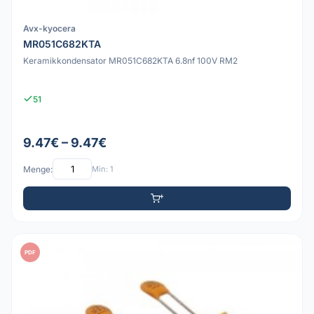
Avx-kyocera
MR051C682KTA
Keramikkondensator MR051C682KTA 6.8nf 100V RM2
51
9.47€ – 9.47€
Menge:
Min: 1
PDF