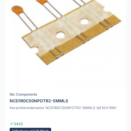
Nic Components
NCD1R0C50NPOTR2-5MMLS
Keramikkondensator NCD1R0C50NPOTR2-5MMLS 1pf 50V RM1
3432