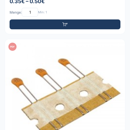
0.35€ – 0.50€
Menge:
Min: 1
PDF