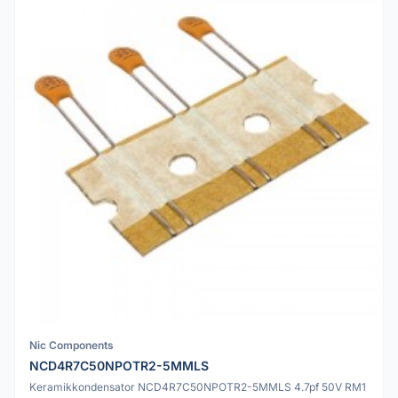
Nic Components
NCD4R7C50NPOTR2-5MMLS
Keramikkondensator NCD4R7C50NPOTR2-5MMLS 4.7pf 50V RM1