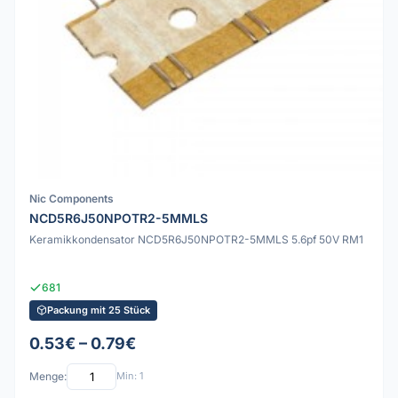
Nic Components
NCD5R6J50NPOTR2-5MMLS
Keramikkondensator NCD5R6J50NPOTR2-5MMLS 5.6pf 50V RM1
681
Packung mit 25 Stück
0.53€ – 0.79€
Menge:
Min: 1