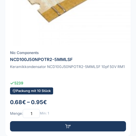
Nic Components
NCD100J50NPOTR2-5MMLSF
Keramikkondensator NCD100J50NPOTR2-5MMLSF 10pf 50V RM1
5239
Packung mit 10 Stück
0.68€ – 0.95€
Menge:
Min: 1