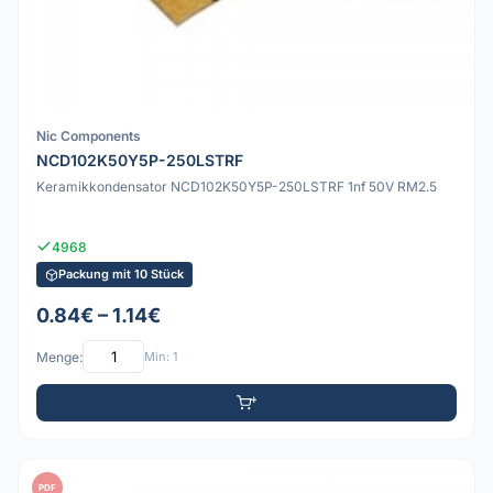
Nic Components
NCD102K50Y5P-250LSTRF
Keramikkondensator NCD102K50Y5P-250LSTRF 1nf 50V RM2.5
4968
Packung mit 10 Stück
0.84€ – 1.14€
Menge:
Min: 1
PDF