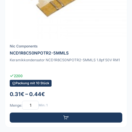
Nic Components
NCD1R8C50NPOTR2-5MMLS
Keramikkondensator NCD1R8C50NPOTR2-5MMLS 1.8pf 50V RM1
2200
Packung mit 10 Stück
0.31€ – 0.44€
Menge:
Min: 1