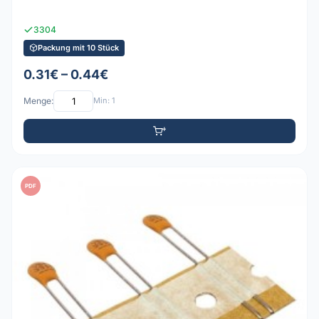
3304
Packung mit 10 Stück
0.31€ – 0.44€
Menge:
Min: 1
PDF