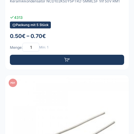
Keramikkondensator NCD102K50Y5PTR2-5MMLSF 1nf 50V RM1
4313
Packung mit 5 Stück
0.50€ – 0.70€
Menge:
Min: 1
PDF