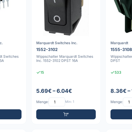
c.
Marquardt Switches Inc.
Marquardt
1552-3102
1555-310
dt Switches
Wippschalter Marquardt Switches
Wippschalte
16A
Inc. 1552-3102 DPST 16A
DPST
15
533
5.69€ – 6.04€
8.36€ –
Menge:
Min: 1
Menge: