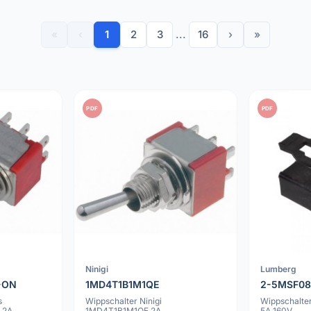
«
‹
1
2
3
...
16
›
»
PDF
PDF
Ninigi
Lumberg
-ON
1MD4T1B1M1QE
2-5MSF0
s
Wippschalter Ninigi
Wippschalt
 2A
1MD4T1B1M1QE 2A
5A 160V