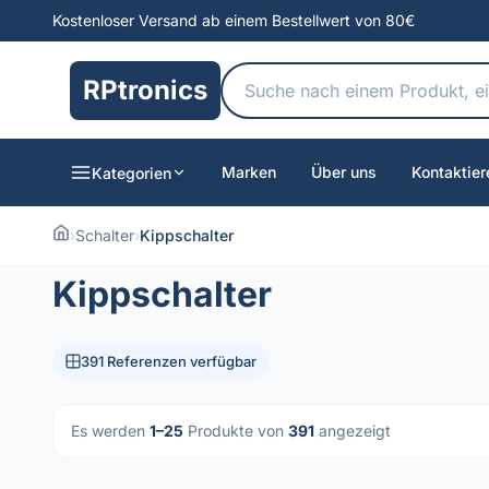
Kostenloser Versand ab einem Bestellwert von 80€
RPtronics
Marken
Über uns
Kontaktier
Kategorien
›
Schalter
›
Kippschalter
Kippschalter
391 Referenzen verfügbar
Es werden
1–25
Produkte von
391
angezeigt