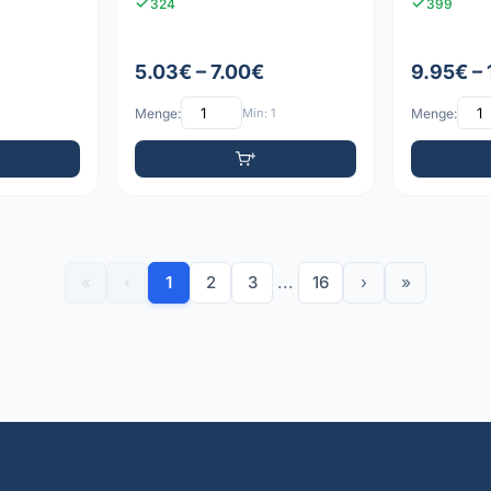
324
399
5.03€ – 7.00€
9.95€ – 
Menge:
Min: 1
Menge:
«
‹
1
2
3
...
16
›
»