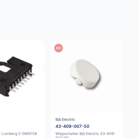
PDF
Bjb Electric
8
43-409-007-50
er Lumberg 2-5MSF08
Wippschalter Bjb Electric 43-409-
007-50