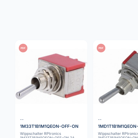
PDF
PDF
--
--
1M33T1B1M1QEON-OFF-ON
1MD1T1B1M1QEON
Wippschalter RPtronics
Wippschalter RPtronic
1M33T1B1M1QEON-OFF-ON 2A
1MD1T1B1M1QEON-ON