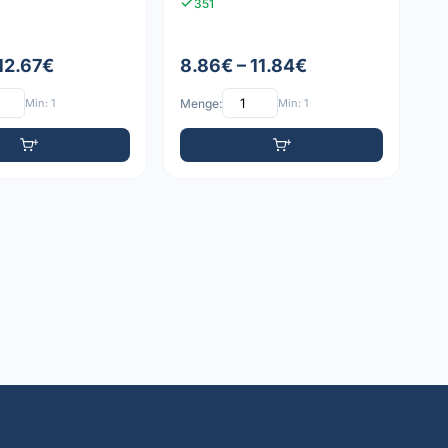
351
12.67€
8.86€ – 11.84€
Min: 1
Menge:
Min: 1