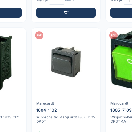
Menge:
Min: 1
Menge:
PDF
PDF
Marquardt
Marquardt
1804-1102
1805-7109
t 1803-1121
Wippschalter Marquardt 1804-1102
Wippschalte
DPDT
DPST 4A