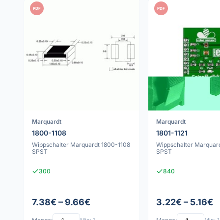
PDF
PDF
Marquardt
Marquardt
1800-1108
1801-1121
Wippschalter Marquardt 1800-1108
Wippschalter Marquard
SPST
SPST
300
840
7.38€ – 9.66€
3.22€ – 5.16€