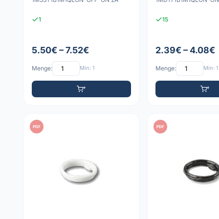
1
15
5.50€ – 7.52€
2.39€ – 4.08€
Menge:
Min: 1
Menge:
Min: 1
PDF
PDF