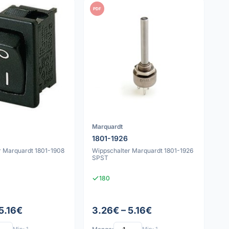
PDF
Marquardt
1801-1926
r Marquardt 1801-1908
Wippschalter Marquardt 1801-1926
SPST
180
5.16€
3.26€ – 5.16€