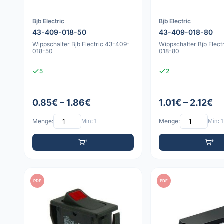
Bjb Electric
Bjb Electric
43-409-018-50
43-409-018-80
Wippschalter Bjb Electric 43-409-
Wippschalter Bjb Elect
018-50
018-80
5
2
0.85€ – 1.86€
1.01€ – 2.12€
Menge:
Min: 1
Menge:
Min: 1
PDF
PDF