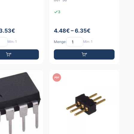
3
 3.53€
4.48€ – 6.35€
Min: 1
Menge:
Min: 1
PDF