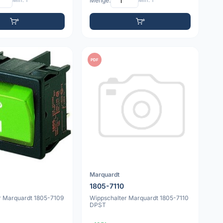
Min: 1
Menge:
Min: 1
PDF
Marquardt
1805-7110
r Marquardt 1805-7109
Wippschalter Marquardt 1805-7110
DPST