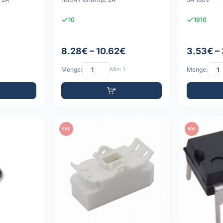
10
1910
8.28€ – 10.62€
3.53€ –
Menge:
Min: 1
Menge:
PDF
PDF