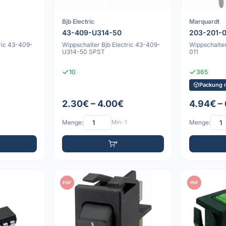
Bjb Electric
Marquardt
43-409-U314-50
203-201-0
ric 43-409-
Wippschalter Bjb Electric 43-409-
Wippschalte
U314-50 SPST
011
10
365
Packung m
2.30€ – 4.00€
4.94€ –
Menge:
Min: 1
Menge:
PDF
PDF