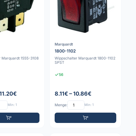
Marquardt
8
1800-1102
r Marquardt 1555-3108
Wippschalter Marquardt 1800-1102
SPST
56
 11.20€
8.11€ – 10.86€
Min: 1
Menge:
Min: 1