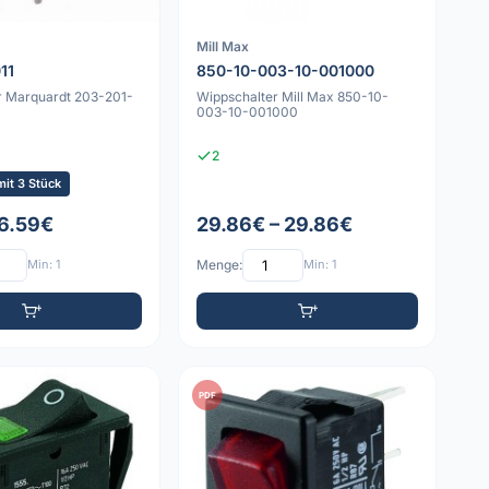
Mill Max
11
850-10-003-10-001000
r Marquardt 203-201-
Wippschalter Mill Max 850-10-
003-10-001000
2
it 3 Stück
 6.59€
29.86€ – 29.86€
Min: 1
Menge:
Min: 1
PDF