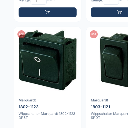
Menge:
Min: 1
Menge:
Min: 1
PDF
PDF
Marquardt
Marquardt
1802-1123
1803-1121
Wippschalter Marquardt 1802-1123
Wippschalter Marquard
DPST
SPDT