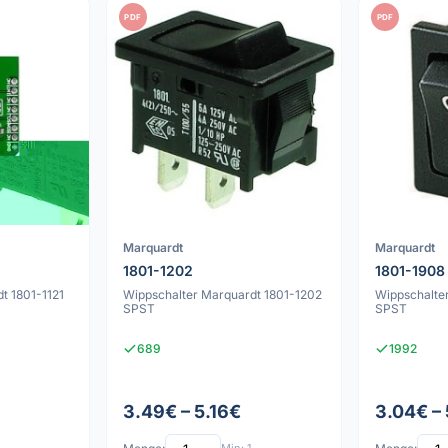
PDF
PDF
Marquardt
Marquardt
1801-1202
1801-1908
t 1801-1121
Wippschalter Marquardt 1801-1202
Wippschalte
SPST
SPST
689
1992
3.49€ – 5.16€
3.04€ – 