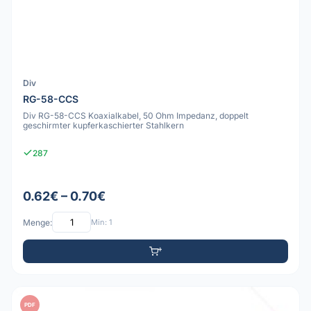
Div
RG-58-CCS
Div RG-58-CCS Koaxialkabel, 50 Ohm Impedanz, doppelt
geschirmter kupferkaschierter Stahlkern
287
0.62€ – 0.70€
Menge:
Min: 1
PDF