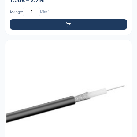
1.50€ – 2.71€
Menge:
Min: 1