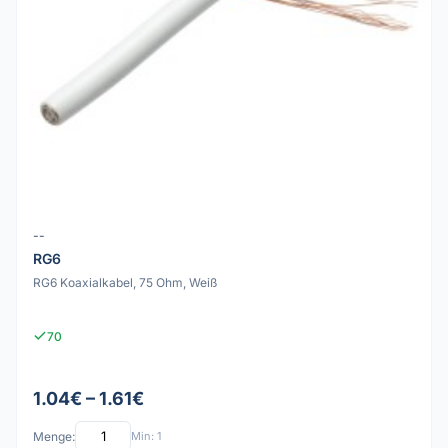
--
RG6
RG6 Koaxialkabel, 75 Ohm, Weiß
70
1.04€ – 1.61€
Menge:
Min: 1