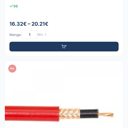
96
16.32€ – 20.21€
Menge:
Min: 1
PDF