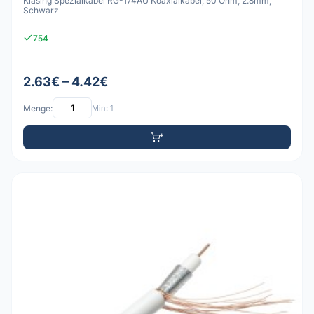
Klasing Spezialkabel RG-174AU Koaxialkabel, 50 Ohm, 2.8mm,
Schwarz
754
2.63€ – 4.42€
Menge:
Min: 1