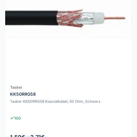
Tasker
KK50RRG58
Tasker KK50RRG58 Koaxialkabel, 50 Ohm, Schwarz
100