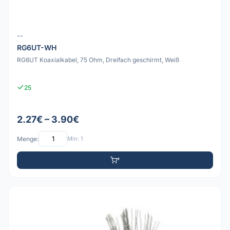
--
RG6UT-WH
RG6UT Koaxialkabel, 75 Ohm, Dreifach geschirmt, Weiß
25
2.27€ – 3.90€
Menge:
Min: 1