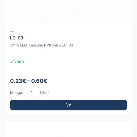
--
LC-03
3mm LED-Fassung RPtronics LC-03
2000
0.23€ – 0.60€
Menge:
Min: 1