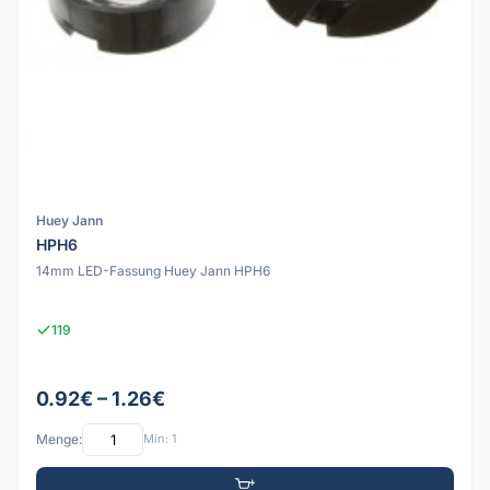
Huey Jann
HPH6
14mm LED-Fassung Huey Jann HPH6
119
0.92€ – 1.26€
Menge:
Min: 1