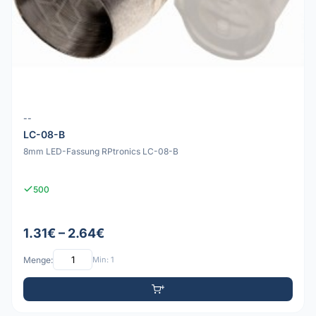
--
LC-08-B
8mm LED-Fassung RPtronics LC-08-B
500
1.31€ – 2.64€
Menge:
Min: 1