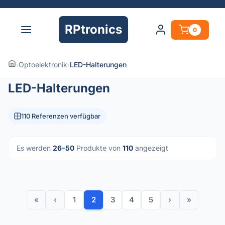
RPtronics
0
›
Optoelektronik
›
LED-Halterungen
LED-Halterungen
110 Referenzen verfügbar
Es werden
26–50
Produkte von
110
angezeigt
«
‹
1
2
3
4
5
›
»