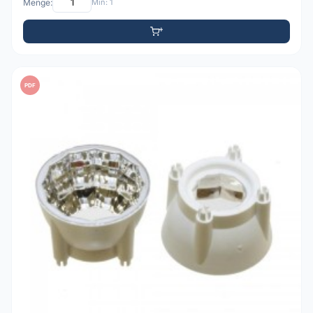
Menge:
Min: 1
PDF