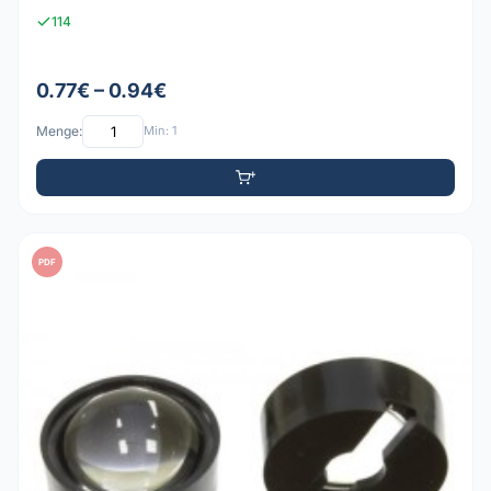
114
0.77€ – 0.94€
Menge:
Min: 1
PDF