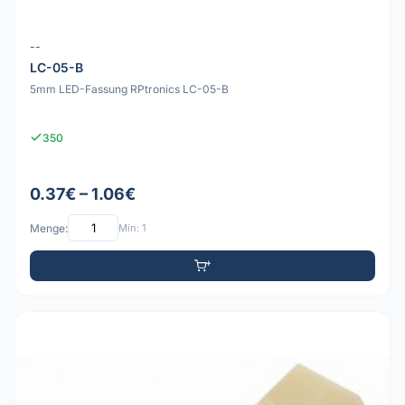
--
LC-05-B
5mm LED-Fassung RPtronics LC-05-B
350
0.37€ – 1.06€
Menge:
Min: 1