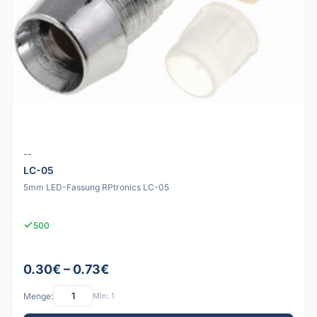
--
LC-05
5mm LED-Fassung RPtronics LC-05
500
0.30€ – 0.73€
Menge:
Min: 1