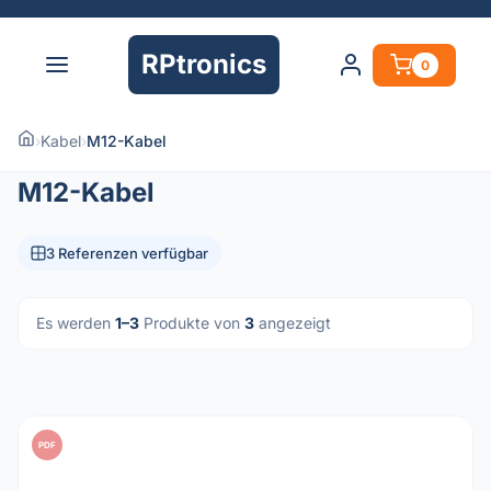
RPtronics
0
›
Kabel
›
M12-Kabel
M12-Kabel
3 Referenzen verfügbar
Es werden
1–3
Produkte von
3
angezeigt
PDF