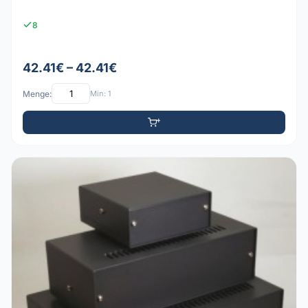
8
42.41€ – 42.41€
Menge:
Min: 1