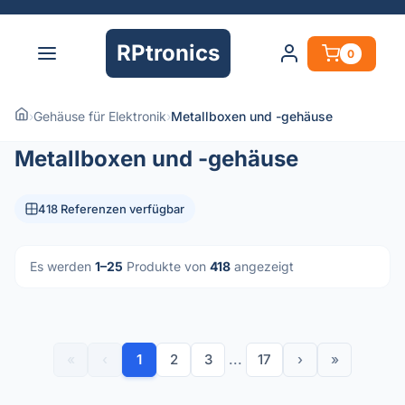
RPtronics
0
›
Gehäuse für Elektronik
›
Metallboxen und -gehäuse
Metallboxen und -gehäuse
418 Referenzen verfügbar
Es werden
1–25
Produkte von
418
angezeigt
«
‹
1
2
3
...
17
›
»