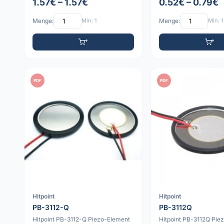
1.57€ – 1.57€
0.52€ – 0.79€
Menge:
Min: 1
Menge:
Min: 1
PDF
PDF
Hitpoint
Hitpoint
PB-3112-Q
PB-3112Q
Hitpoint PB-3112-Q Piezo-Element
Hitpoint PB-3112Q Pie