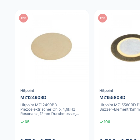
PDF
PDF
Hitpoint
Hitpoint
MZ12490BD
MZ15580BD
Hitpoint MZ12490BD
Hitpoint MZ15580BD P
Piezoelektrischer Chip, 4,9kHz
Buzzer-Element 15mm
Resonanz, 12mm Durchmesser,
+30V, +60°C Max. Tempe
65
106