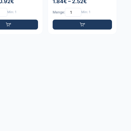
 0.92€
1.84€ – 2.52€
Min: 1
Menge:
Min: 1