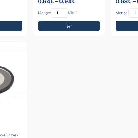
0.64€ – 0.94€
0.68€ –
Menge:
Min: 1
Menge:
zo-Buzzer-