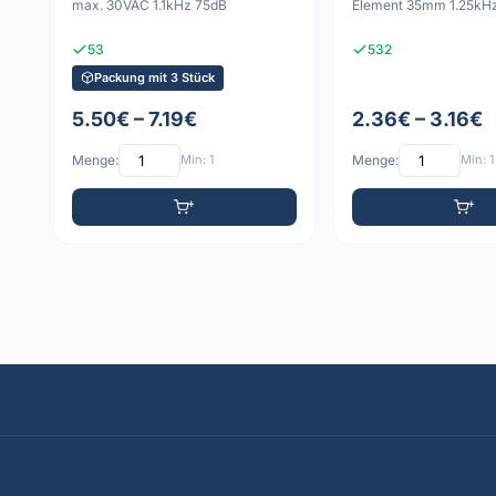
max. 30VAC 1.1kHz 75dB
Element 35mm 1.25kH
53
532
Packung mit 3 Stück
5.50€ – 7.19€
2.36€ – 3.16€
Menge:
Min: 1
Menge:
Min: 1