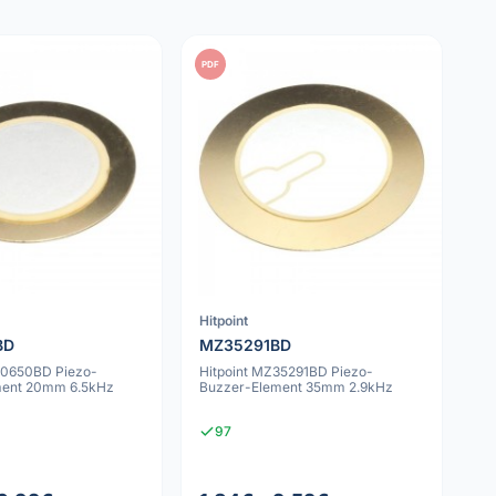
PDF
Hitpoint
BD
MZ35291BD
20650BD Piezo-
Hitpoint MZ35291BD Piezo-
ment 20mm 6.5kHz
Buzzer-Element 35mm 2.9kHz
97