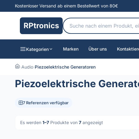
Kostenloser Versand ab einem Bestellwert von 80€
RPtronics
Marken
Über uns
Kontaktier
Kategorien
›
Audio
›
Piezoelektrische Generatoren
Piezoelektrische Generat
7 Referenzen verfügbar
Es werden
1–7
Produkte von
7
angezeigt