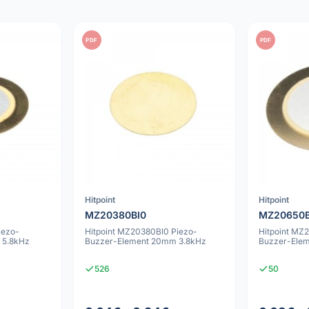
PDF
PDF
Hitpoint
Hitpoint
MZ20380BI0
MZ20650
iezo-
Hitpoint MZ20380BI0 Piezo-
Hitpoint MZ
 5.8kHz
Buzzer-Element 20mm 3.8kHz
Buzzer-Ele
526
50