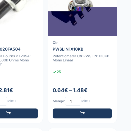
Ctr
020FA504
PWSLIN1X10KB
er Bourns PTV09A-
Potentiometer Ctr PWSLIN1X10KB
500k Ohms Mono
Mono Linear
ch
25
2.81€
0.64€ – 1.48€
Min: 1
Menge:
Min: 1