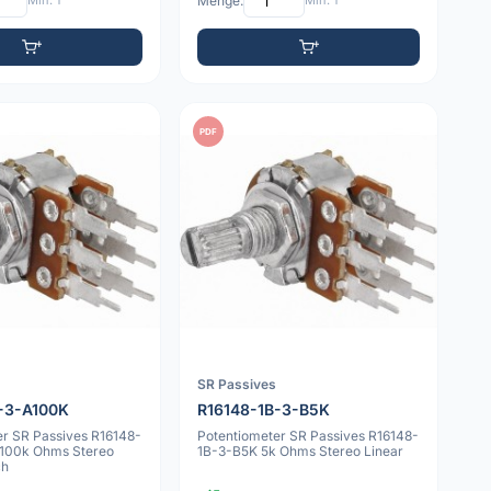
Min: 1
Menge:
Min: 1
PDF
SR Passives
-3-A100K
R16148-1B-3-B5K
er SR Passives R16148-
Potentiometer SR Passives R16148-
100k Ohms Stereo
1B-3-B5K 5k Ohms Stereo Linear
ch