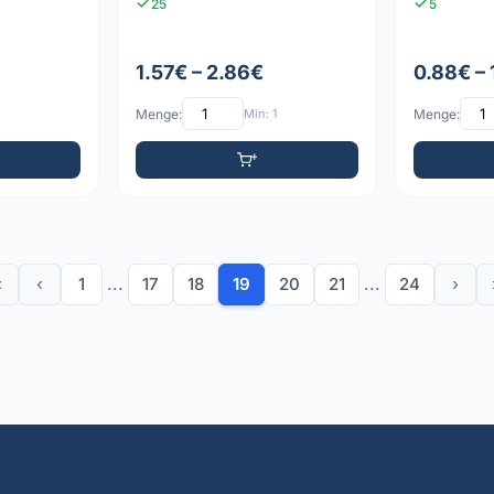
25
5
1.57€ – 2.86€
0.88€ –
Menge:
Min: 1
Menge:
«
‹
1
...
17
18
19
20
21
...
24
›