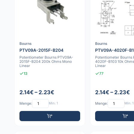
Bourns
Bourns
PTV09A-2015F-B204
PTV09A-4020F-B1
Potentiometer Bourns PTV09A-
Potentiometer Bourns
2015F-B204 200k Ohms Mono
4020F-B103 10k Ohm
Linear
Linear
13
77
2.14€ – 2.23€
2.14€ – 2.23€
Menge:
Min: 1
Menge:
Min: 1