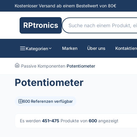
Kostenloser Versand ab einem Bestellwert von 80€
RPtronics
Marken
Über uns
Kontaktier
Kategorien
›
Passive Komponenten
›
Potentiometer
Potentiometer
600 Referenzen verfügbar
Es werden
451–475
Produkte von
600
angezeigt