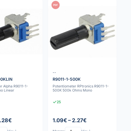
PDF
--
00KLIN
R9011-1-500K
r Alpha R9011-1-
Potentiometer RPtronics R9011-1-
o Linear
500K 500k Ohms Mono
25
2.28€
1.09€ – 2.27€