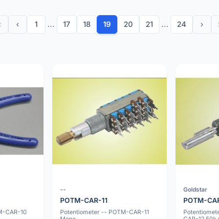
«
‹
1
...
17
18
19
20
21
...
24
›
--
Goldstar
POTM-CAR-11
POTM-CA
TM-CAR-10
Potentiometer -- POTM-CAR-11
Potentiomet
Mono
CAR-12 50k 