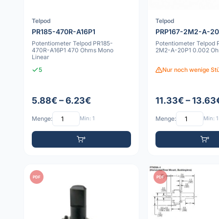
Telpod
Telpod
PR185-470R-A16P1
PRP167-2M2-A-20
Potentiometer Telpod PR185-
Potentiometer Telpod
470R-A16P1 470 Ohms Mono
2M2-A-20P1 0.002 O
Linear
5
Nur noch wenige Stü
5.88€ – 6.23€
11.33€ – 13.63
Menge:
Min: 1
Menge:
Min: 1
PDF
PDF