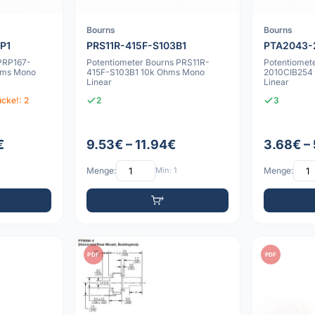
Bourns
Bourns
P1
PRS11R-415F-S103B1
PTA2043-
 PRP167-
Potentiometer Bourns PRS11R-
Potentiomet
hms Mono
415F-S103B1 10k Ohms Mono
2010CIB254
Linear
Linear
cke!: 2
2
3
€
9.53€ – 11.94€
3.68€ –
Menge:
Min: 1
Menge:
PDF
PDF