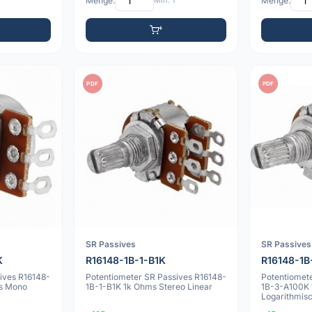
Menge:
Min: 1
Menge:
PDF
PDF
SR Passives
SR Passives
K
R16148-1B-1-B1K
R16148-1B
ives R16148-
Potentiometer SR Passives R16148-
Potentiomet
s Mono
1B-1-B1K 1k Ohms Stereo Linear
1B-3-A100K 
Logarithmis