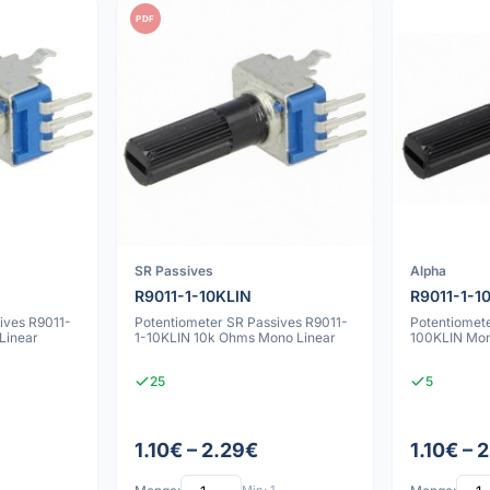
PDF
SR Passives
Alpha
R9011-1-10KLIN
R9011-1-1
ives R9011-
Potentiometer SR Passives R9011-
Potentiomete
Linear
1-10KLIN 10k Ohms Mono Linear
100KLIN Mon
25
5
1.10€ – 2.29€
1.10€ – 