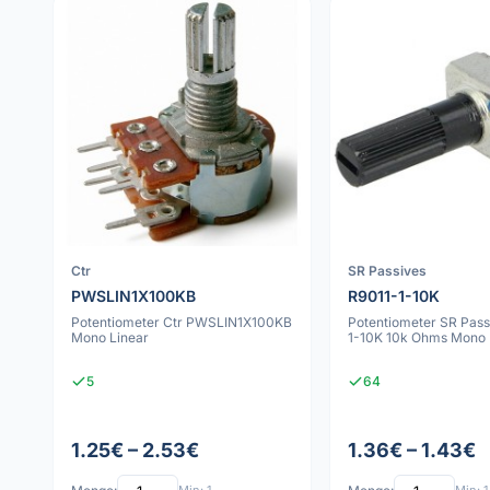
Ctr
SR Passives
PWSLIN1X100KB
R9011-1-10K
Potentiometer Ctr PWSLIN1X100KB
Potentiometer SR Pass
Mono Linear
1-10K 10k Ohms Mono 
5
64
1.25€ – 2.53€
1.36€ – 1.43€