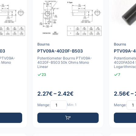
Bourns
Bourns
03
PTV09A-4020F-B503
PTV09A-4
 PTV09A-
Potentiometer Bourns PTV09A-
Potentiomet
s Mono
4020F-B503 50k Ohms Mono
4020FA504 
Linear
Logarithmis
23
7
2.27€ – 2.42€
2.56€ – 
Menge:
Min: 1
Menge: