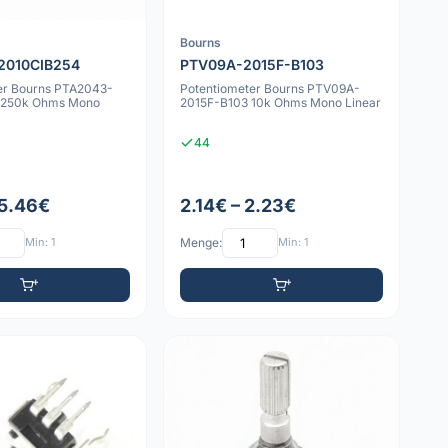
Bourns
2010CIB254
PTV09A-2015F-B103
er Bourns PTA2043-
Potentiometer Bourns PTV09A-
 250k Ohms Mono
2015F-B103 10k Ohms Mono Linear
44
 5.46€
2.14€ – 2.23€
Min: 1
Menge:
Min: 1