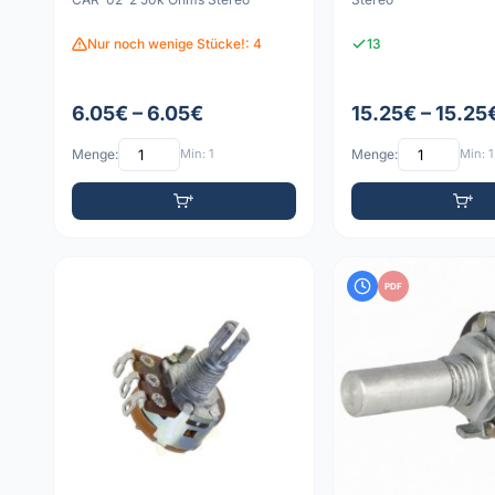
Nur noch wenige Stücke!: 4
13
6.05€ – 6.05€
15.25€ – 15.25
Menge:
Min: 1
Menge:
Min: 1
PDF