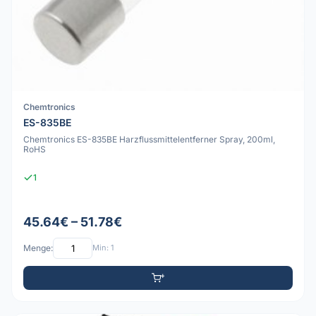
Chemtronics
ES-835BE
Chemtronics ES-835BE Harzflussmittelentferner Spray, 200ml,
RoHS
1
45.64€ – 51.78€
Menge:
Min: 1