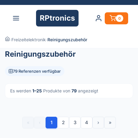
RPtronics
0
›
Freizeitelektronik
›
Reinigungszubehör
Reinigungszubehör
79 Referenzen verfügbar
Es werden
1–25
Produkte von
79
angezeigt
«
‹
1
2
3
4
›
»