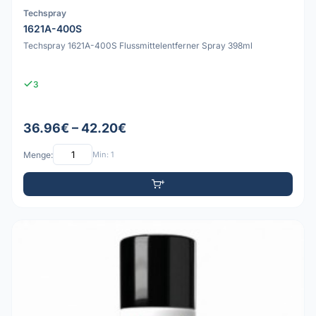
Techspray
1621A-400S
Techspray 1621A-400S Flussmittelentferner Spray 398ml
3
36.96€ – 42.20€
Menge:
Min: 1