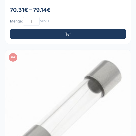
70.31€ – 79.14€
Menge:
Min: 1
PDF