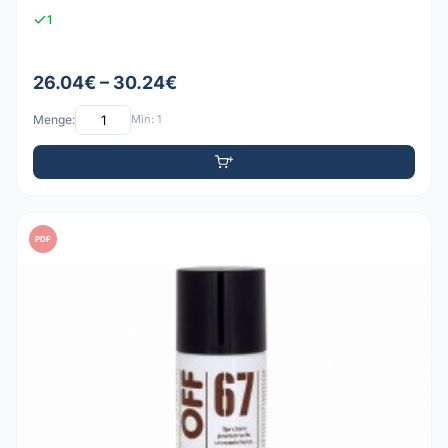
1
26.04€ – 30.24€
Menge:
Min: 1
PDF