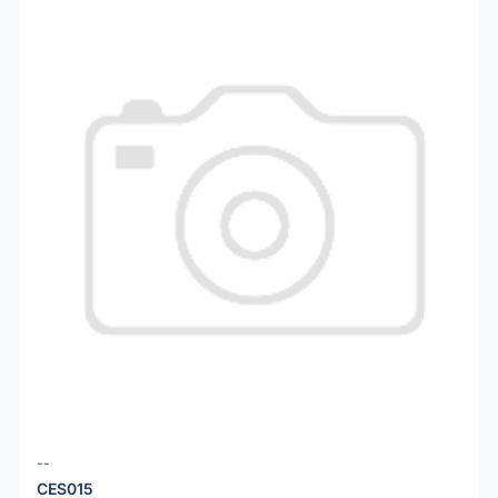
--
CES015