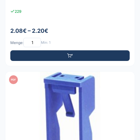
229
2.08€ – 2.20€
Menge:
Min: 1
PDF