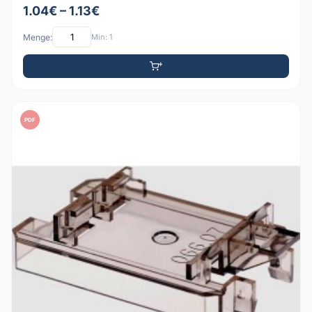
1.04€ – 1.13€
Menge:
Min: 1
PDF