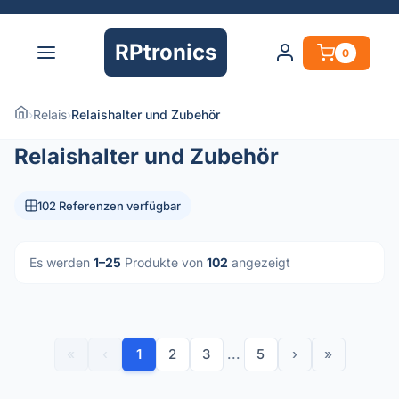
RPtronics
0
›
Relais
›
Relaishalter und Zubehör
Relaishalter und Zubehör
102 Referenzen verfügbar
Es werden
1–25
Produkte von
102
angezeigt
«
‹
1
2
3
...
5
›
»