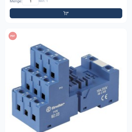
Menge:
Min: 1
PDF