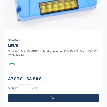
Solarfam
MPL15
Solarfam MPL15 MPPT Solar-Laderegler 12/24V 15A, Max. 75VDC
PV-Eingang
20
47.82€ – 54.88€
Menge:
Min: 1