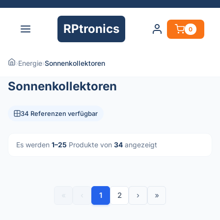
RPtronics
0
›
Energie
›
Sonnenkollektoren
Sonnenkollektoren
34 Referenzen verfügbar
Es werden
1–25
Produkte von
34
angezeigt
«
‹
1
2
›
»