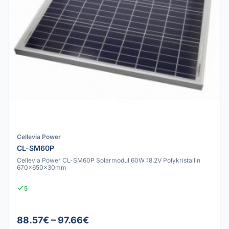
Cellevia Power
CL-SM60P
Cellevia Power CL-SM60P Solarmodul 60W 18.2V Polykristallin
670x650x30mm
5
88.57€ – 97.66€