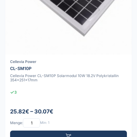
Cellevia Power
CL-SM10P
Cellevia Power CL-SM10P Solarmodul 10W 18.2V Polykristallin
354x251x17mm
3
25.82€ – 30.07€
Menge:
Min: 1