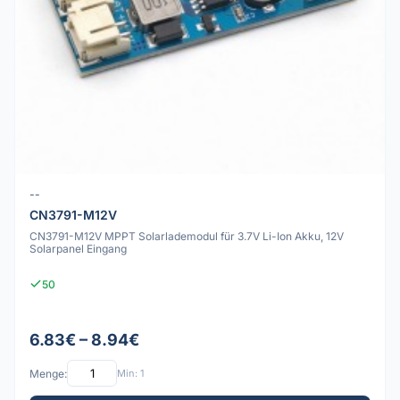
--
CN3791-M12V
CN3791-M12V MPPT Solarlademodul für 3.7V Li-Ion Akku, 12V
Solarpanel Eingang
50
6.83€ – 8.94€
Menge:
Min: 1