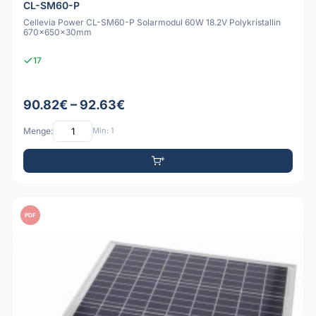
CL-SM60-P
Cellevia Power CL-SM60-P Solarmodul 60W 18.2V Polykristallin
670x650x30mm
17
90.82€ – 92.63€
Menge:
Min: 1
PDF