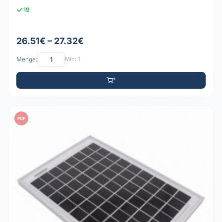
19
26.51€ – 27.32€
Menge:
Min: 1
PDF