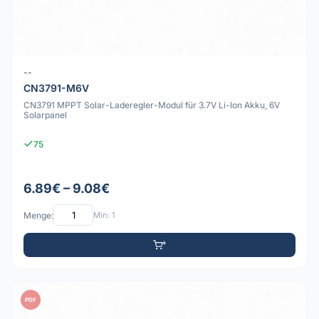
--
CN3791-M6V
CN3791 MPPT Solar-Laderegler-Modul für 3.7V Li-Ion Akku, 6V
Solarpanel
75
6.89€ – 9.08€
Menge:
Min: 1
PDF