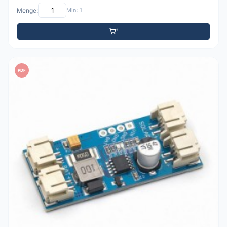
Menge:
Min: 1
PDF