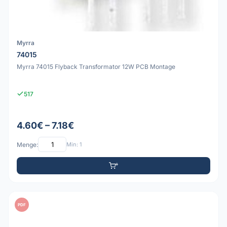
Myrra
74015
Myrra 74015 Flyback Transformator 12W PCB Montage
517
4.60€ – 7.18€
Menge:
Min: 1
PDF