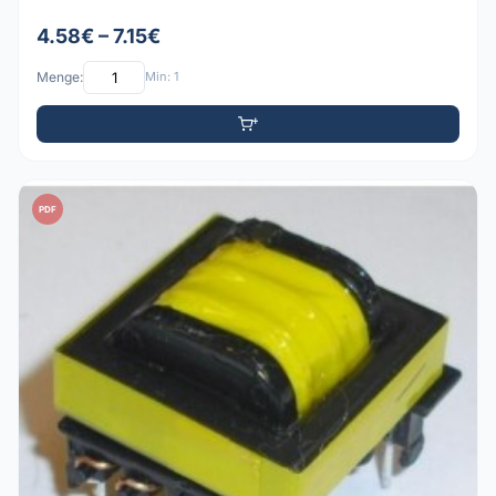
4.58€ – 7.15€
Menge:
Min: 1
PDF