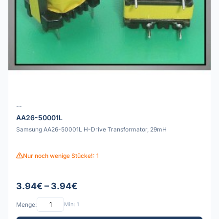
--
AA26-50001L
Samsung AA26-50001L H-Drive Transformator, 29mH
Nur noch wenige Stücke!: 1
3.94€ – 3.94€
Menge:
Min: 1