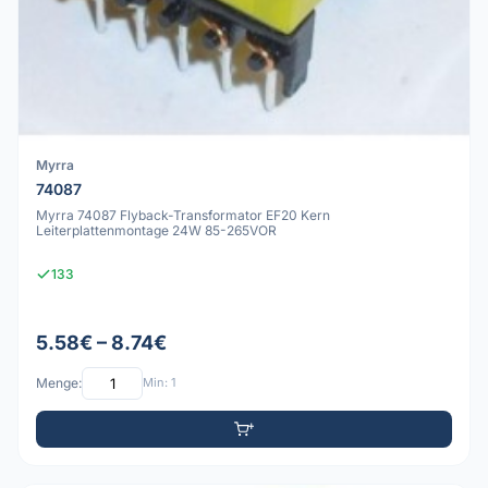
Myrra
74087
Myrra 74087 Flyback-Transformator EF20 Kern
Leiterplattenmontage 24W 85-265VOR
133
5.58€ – 8.74€
Menge:
Min: 1