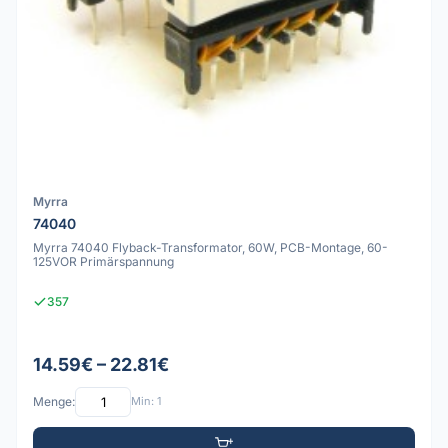
Myrra
74040
Myrra 74040 Flyback-Transformator, 60W, PCB-Montage, 60-
125VOR Primärspannung
357
14.59€ – 22.81€
Menge:
Min: 1