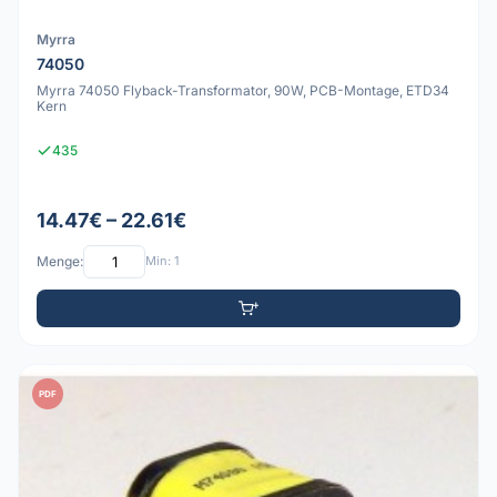
Myrra
74050
Myrra 74050 Flyback-Transformator, 90W, PCB-Montage, ETD34
Kern
435
14.47€ – 22.61€
Menge:
Min: 1
PDF