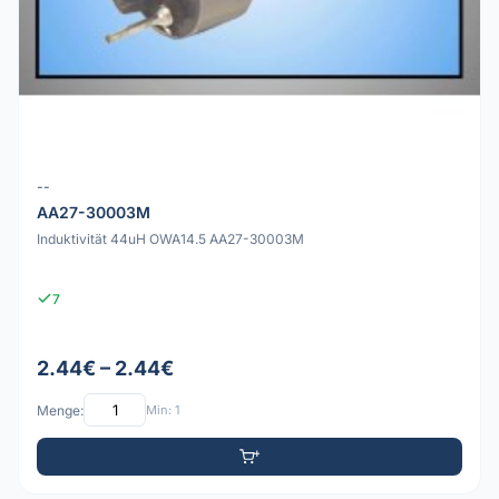
--
AA27-30003M
Induktivität 44uH OWA14.5 AA27-30003M
7
2.44€ – 2.44€
Menge:
Min: 1