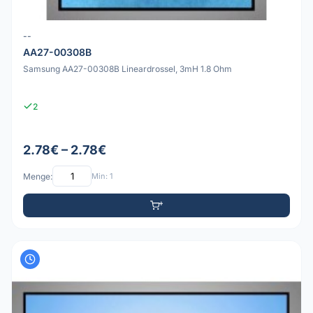
--
AA27-00308B
Samsung AA27-00308B Lineardrossel, 3mH 1.8 Ohm
2
2.78€ – 2.78€
Menge:
Min: 1