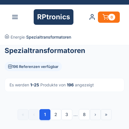
RPtronics
0
›
Energie
›
Spezialtransformatoren
Spezialtransformatoren
196 Referenzen verfügbar
Es werden
1–25
Produkte von
196
angezeigt
«
‹
1
2
3
...
8
›
»