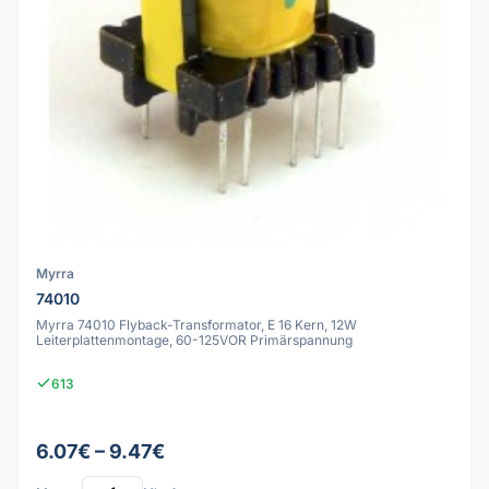
Myrra
74010
Myrra 74010 Flyback-Transformator, E 16 Kern, 12W
Leiterplattenmontage, 60-125VOR Primärspannung
613
6.07€ – 9.47€