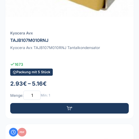
Kyocera Avx
TAJB107M010RNJ
Kyocera Avx TAJB107M010RNJ Tantalkondensator
1673
Packung mit 5 Stück
2.93€ – 5.16€
Menge:
Min: 1
PDF