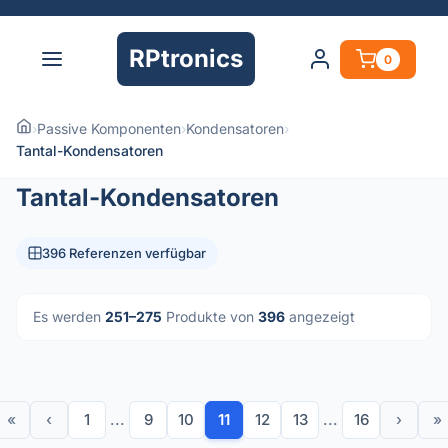
RPtronics
0
›
Passive Komponenten
›
Kondensatoren
›
Tantal-Kondensatoren
Tantal-Kondensatoren
396 Referenzen verfügbar
Es werden
251–275
Produkte von
396
angezeigt
«
‹
1
...
9
10
11
12
13
...
16
›
»