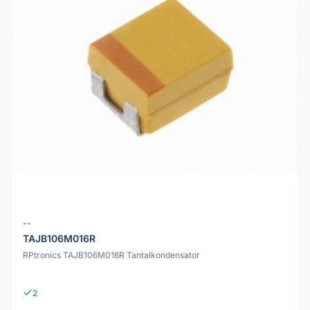
--
TAJB106M016R
RPtronics TAJB106M016R Tantalkondensator
2