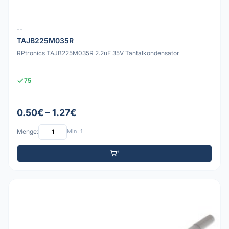
--
TAJB225M035R
RPtronics TAJB225M035R 2.2uF 35V Tantalkondensator
75
0.50€ – 1.27€
Menge:
Min: 1