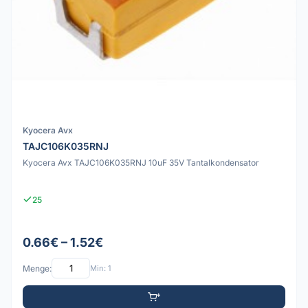
Kyocera Avx
TAJC106K035RNJ
Kyocera Avx TAJC106K035RNJ 10uF 35V Tantalkondensator
25
0.66€ – 1.52€
Menge:
Min: 1