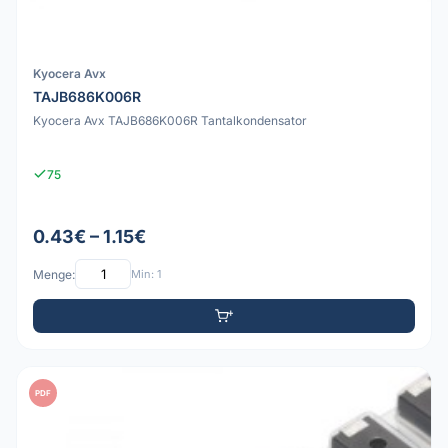
Kyocera Avx
TAJB686K006R
Kyocera Avx TAJB686K006R Tantalkondensator
75
0.43€ – 1.15€
Menge:
Min: 1
PDF