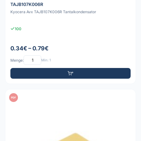
TAJB107K006R
Kyocera Avx TAJB107K006R Tantalkondensator
100
0.34€ – 0.79€
Menge:
Min: 1
PDF