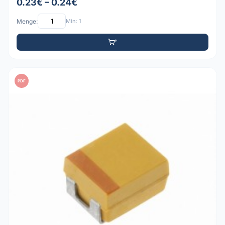
0.23€ – 0.24€
Menge:
Min: 1
PDF