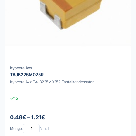
Kyocera Avx
TAJB225M025R
Kyocera Avx TAJB225M025R Tantalkondensator
15
0.48€ – 1.21€
Menge:
Min: 1