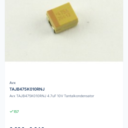
Avx
TAJB475K010RNJ
Avx TAJB475K010RNJ 4.7uF 10V Tantalkondensator
157