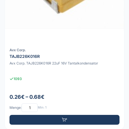
Avx Corp.
TAJB226K016R
Avx Corp. TAJB226K016R 22uF 16V Tantalkondensator
1093
0.26€ – 0.68€
Menge:
Min: 1