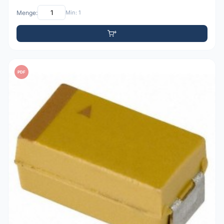
Menge:
Min: 1
PDF