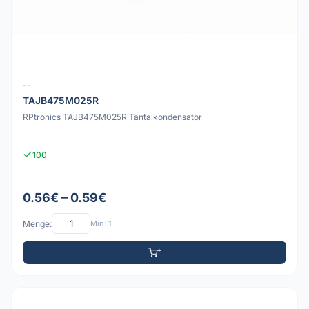
--
TAJB475M025R
RPtronics TAJB475M025R Tantalkondensator
100
0.56€ – 0.59€
Menge:
Min: 1