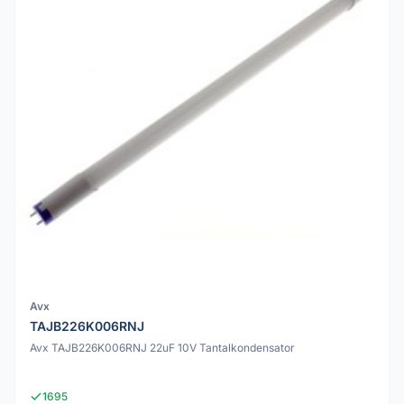
Avx
TAJB226K006RNJ
Avx TAJB226K006RNJ 22uF 10V Tantalkondensator
1695