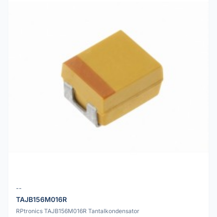
--
TAJB156M016R
RPtronics TAJB156M016R Tantalkondensator