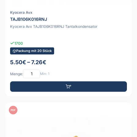
Kyocera Avx
TAJB106K016RNJ
Kyocera Avx TAJB106K016RNJ Tantalkondensator
1700
Packung mit 20 Stück
5.50€ – 7.26€
Menge:
Min: 1
PDF