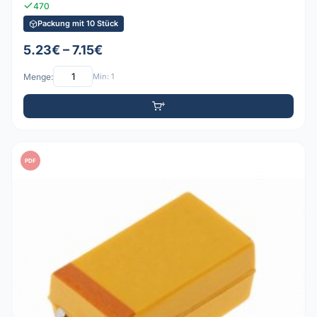
470
Packung mit 10 Stück
5.23€ – 7.15€
Menge:
Min: 1
PDF