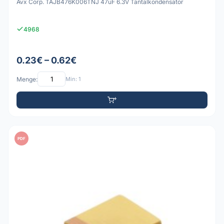
Avx Corp. TAJB476K006TNJ 47uF 6.3V Tantalkondensator
4968
0.23€ – 0.62€
Menge:
Min: 1
PDF