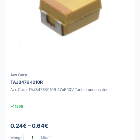
Avx Corp.
TAJB476K010R
Avx Corp. TAJB476K010R 47uF 10V Tantalkondensator
1298
0.24€ – 0.64€
Menge:
Min: 1