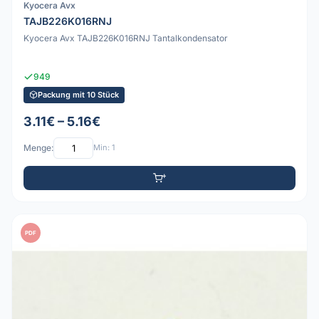
Kyocera Avx
TAJB226K016RNJ
Kyocera Avx TAJB226K016RNJ Tantalkondensator
949
Packung mit 10 Stück
3.11€ – 5.16€
Menge:
Min: 1
PDF