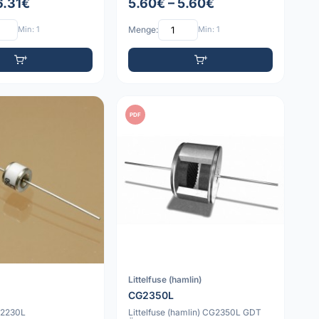
6.31€
5.60€ – 5.60€
Min: 1
Menge:
Min: 1
PDF
Littelfuse (hamlin)
CG2350L
CG2230L
Littelfuse (hamlin) CG2350L GDT