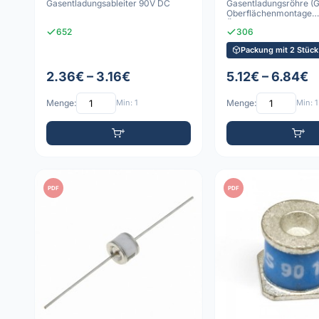
Gasentladungsableiter 90V DC
Gasentladungsröhre (
Oberflächenmontage
Überspannungsableite
652
306
Packung mit 2 Stück
2.36€ – 3.16€
5.12€ – 6.84€
Menge:
Min: 1
Menge:
Min: 1
PDF
PDF