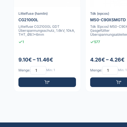
Littelfuse (hamlin)
Tdk (epcos)
CG21000L
M50-C90XSMGTD
Littelfuse CG21000L GDT
Tdk (Epcos) M50-C9
Überspannungsschutz, 1.6kV, 10kA,
Gasgefüllter
THT, Ø8.1x6mm
Überspannungsableiter
5x5.x5.4mm Gehäuse
1
577
9.10€ – 11.46€
4.26€ – 4.26€
Menge:
Min: 1
Menge:
Min: 1