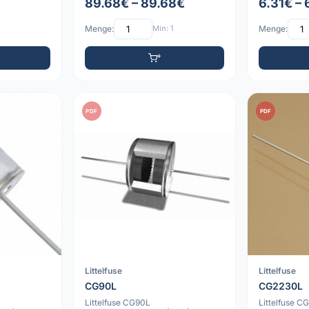
89.68€ – 89.68€
6.31€ – 
Menge:
Min: 1
Menge:
PDF
PDF
Littelfuse
Littelfuse
CG90L
CG2230L
Littelfuse CG90L
Littelfuse 