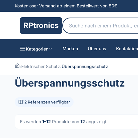
Kostenloser Versand ab einem Bestellwert von 80€
RPtronics
Marken
Über uns
Kontaktier
Kategorien
›
Elektrischer Schutz
›
Überspannungsschutz
Überspannungsschutz
12 Referenzen verfügbar
Es werden
1–12
Produkte von
12
angezeigt