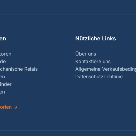
ien
Nützliche Links
toren
Über uns
nde
Kontaktiere uns
chanische Relais
Allgemeine Verkaufsbedi
ren
Datenschutzrichtlinie
inder
en
gorien
→