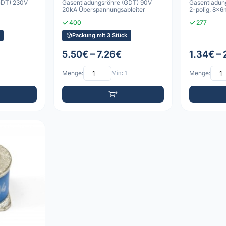
GDT) 230V
Gasentladungsröhre (GDT) 90V
Gasentladun
20kA Überspannungsableiter
2-polig, 8x
r
400
277
Packung mit 3 Stück
5.50€ – 7.26€
1.34€ –
Menge:
Min: 1
Menge: