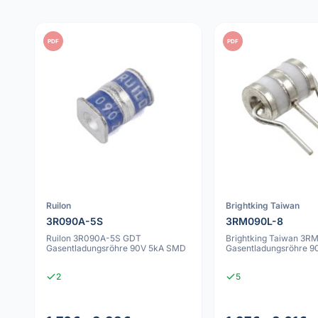
PDF
PDF
Ruilon
Brightking Taiwan
3R090A-5S
3RM090L-8
Ruilon 3R090A-5S GDT
Brightking Taiwan 3
Gasentladungsröhre 90V 5kA SMD
Gasentladungsröhre 9
2
5