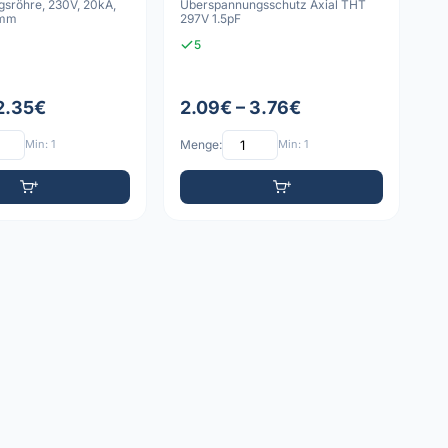
gsröhre, 230V, 20kA,
Überspannungsschutz Axial THT
6mm
297V 1.5pF
5
 2.35€
2.09€ – 3.76€
Min: 1
Menge:
Min: 1