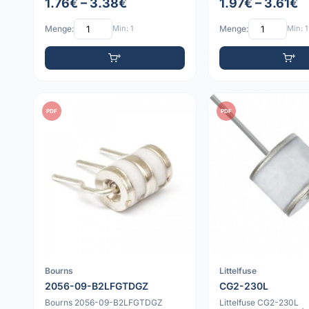
1.76€ – 3.38€
1.97€ – 3.61€
Menge:
Min: 1
Menge:
Min: 1
PDF
PDF
Bourns
Littelfuse
2056-09-B2LFGTDGZ
CG2-230L
Bourns 2056-09-B2LFGTDGZ
Littelfuse CG2-230L