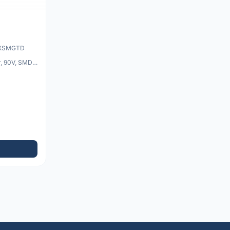
0XSMGTD
, 90V, SMD,