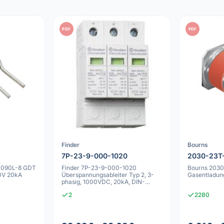
PDF
PDF
Finder
Bourns
7P-23-9-000-1020
2030-23T
RM090L-8 GDT
Finder 7P-23-9-000-1020
Bourns 203
0V 20kA
Überspannungsableiter Typ 2, 3-
Gasentladun
phasig, 1000VDC, 20kA, DIN-
Schiene
2
2280