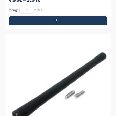
4.93€ – 5.34€
Menge:
Min: 1