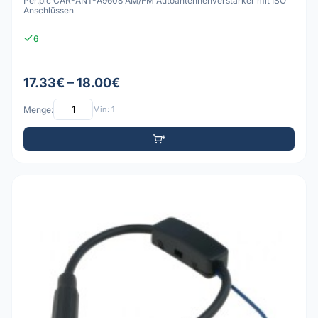
Per.pic CAR-ANT-A9608 AM/FM Autoantennenverstärker mit ISO
Anschlüssen
6
17.33€ – 18.00€
Menge:
Min: 1