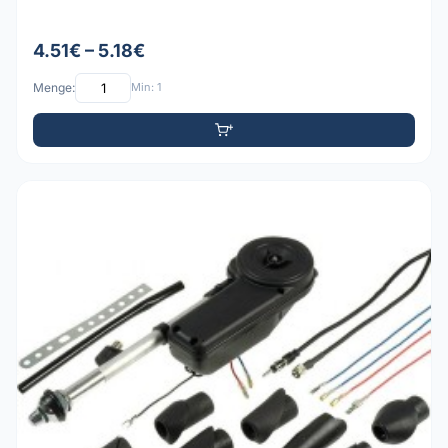
4.51€ – 5.18€
Menge:
Min: 1