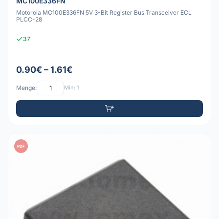
MC100E336FN
Motorola MC100E336FN 5V 3-Bit Register Bus Transceiver ECL
PLCC-28
37
0.90€ – 1.61€
Menge:
Min: 1
PDF