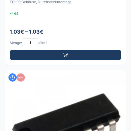
TO-99 Gehäuse, Durchsteckmontage
44
1.03€ – 1.03€
Menge:
Min: 1
PDF