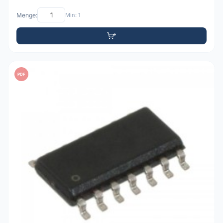
Menge:
Min: 1
PDF