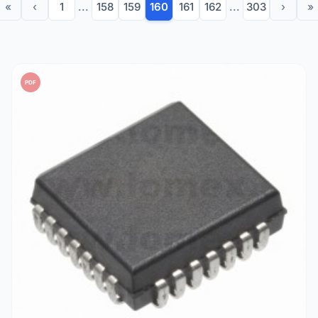
«
‹
1
...
158
159
160
161
162
...
303
›
»
PDF