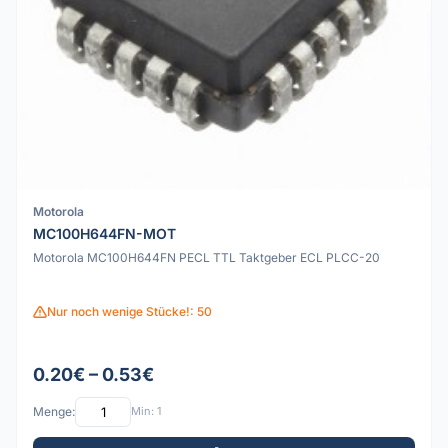
Motorola
MC100H644FN-MOT
Motorola MC100H644FN PECL TTL Taktgeber ECL PLCC-20
Nur noch wenige Stücke!: 50
0.20€ – 0.53€
Menge:
Min: 1