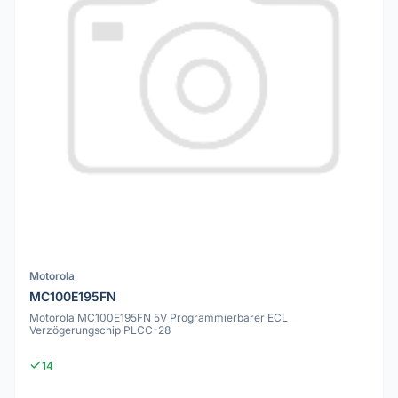
Motorola
MC100E195FN
Motorola MC100E195FN 5V Programmierbarer ECL
Verzögerungschip PLCC-28
14