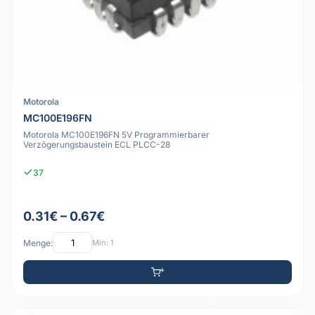
Motorola
MC100E196FN
Motorola MC100E196FN 5V Programmierbarer
Verzögerungsbaustein ECL PLCC-28
37
0.31€ – 0.67€
Menge:
Min: 1