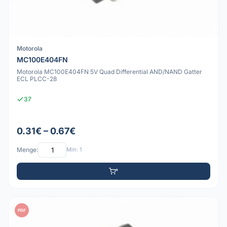
Motorola
MC100E404FN
Motorola MC100E404FN 5V Quad Differential AND/NAND Gatter
ECL PLCC-28
37
0.31€ – 0.67€
Menge:
Min: 1
PDF