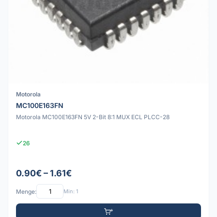
Motorola
MC100E163FN
Motorola MC100E163FN 5V 2-Bit 8:1 MUX ECL PLCC-28
26
0.90€ – 1.61€
Menge:
Min: 1