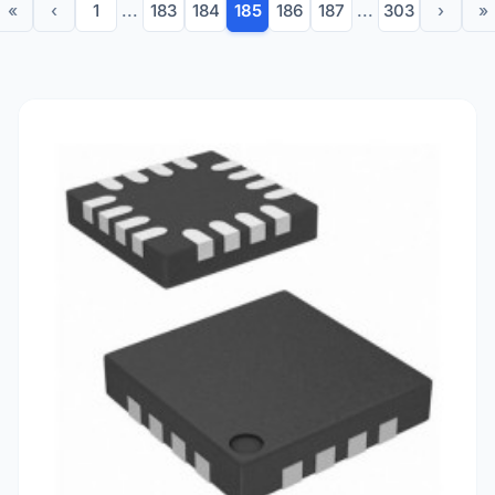
«
‹
1
...
183
184
185
186
187
...
303
›
»