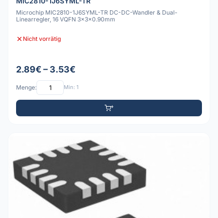
MIC2810-1J6SYML-TR
Microchip MIC2810-1J6SYML-TR DC-DC-Wandler & Dual-
Linearregler, 16 VQFN 3x3x0.90mm
Nicht vorrätig
2.89€ – 3.53€
Menge:
Min: 1