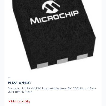
--
PL123-02NGC
Microchip PL123-02NGC Programmierbarer DC 200MHz 1:2 Fan-
Out Puffer 6 UDFN
Nicht vorrätig