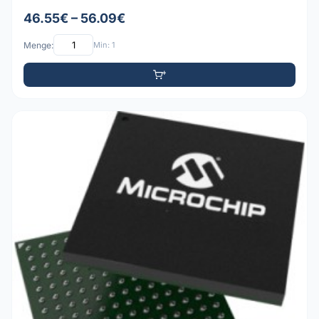
46.55€ – 56.09€
Menge:
Min: 1