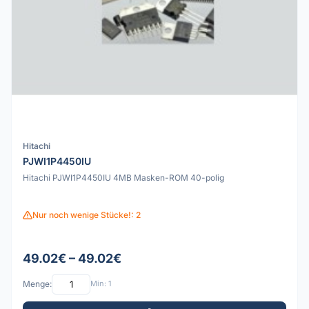
Hitachi
PJWI1P4450IU
Hitachi PJWI1P4450IU 4MB Masken-ROM 40-polig
Nur noch wenige Stücke!: 2
49.02€ – 49.02€
Menge:
Min: 1