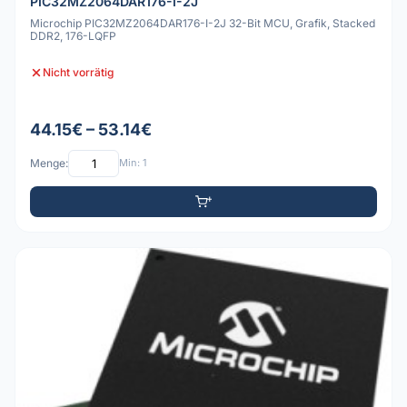
PIC32MZ2064DAR176-I-2J
Microchip PIC32MZ2064DAR176-I-2J 32-Bit MCU, Grafik, Stacked
DDR2, 176-LQFP
Nicht vorrätig
44.15€ – 53.14€
Menge:
Min: 1