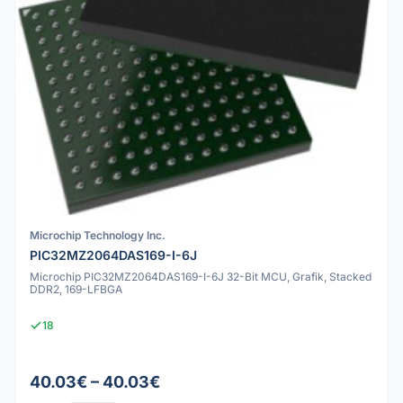
Microchip Technology Inc.
PIC32MZ2064DAS169-I-6J
Microchip PIC32MZ2064DAS169-I-6J 32-Bit MCU, Grafik, Stacked
DDR2, 169-LFBGA
18
40.03€ – 40.03€