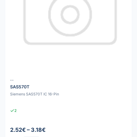
--
SAS570T
Siemens SAS570T IC 16-Pin
2
2.52€ – 3.18€