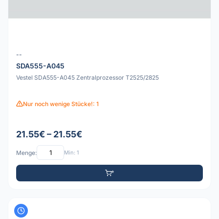
--
SDA555-A045
Vestel SDA555-A045 Zentralprozessor T2525/2825
Nur noch wenige Stücke!: 1
21.55€ – 21.55€
Menge:
Min: 1