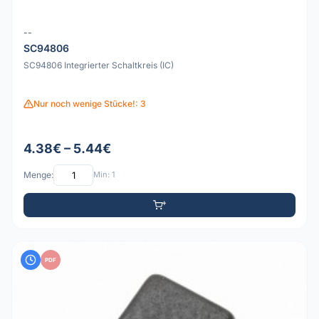
--
SC94806
SC94806 Integrierter Schaltkreis (IC)
Nur noch wenige Stücke!: 3
4.38€ – 5.44€
Menge:
Min: 1
PDF