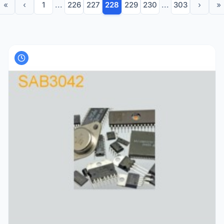
«
‹
1
...
226
227
228
229
230
...
303
›
»