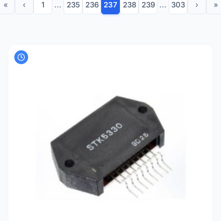
«
‹
1
...
235
236
237
238
239
...
303
›
»