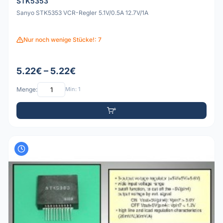
STK5353
Sanyo STK5353 VCR-Regler 5.1V/0.5A 12.7V/1A
Nur noch wenige Stücke!: 7
5.22€ – 5.22€
Menge:
Min: 1