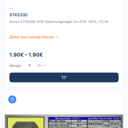
--
STK5335
Sanyo STK5335 VCR-Spannungsregler 2x+5.1V, +6.1V, +12.3V
Nur noch wenige Stücke!: 1
1.90€ – 1.90€
Menge:
Min: 1