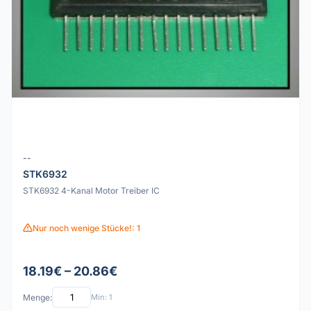
--
STK6932
STK6932 4-Kanal Motor Treiber IC
Nur noch wenige Stücke!: 1
18.19€ – 20.86€
Menge:
Min: 1