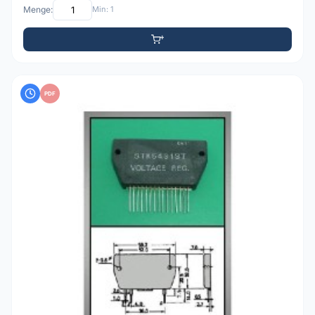
Menge:
Min: 1
PDF