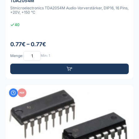
TDA2054M
Stmicroelectronics TDA2054M Audio-Vorverstärker, DIP16, 16 Pins,
+20V, +150 °C
40
0.77€ – 0.77€
Menge:
Min: 1
PDF