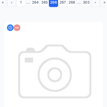
«
‹
1
...
264
265
266
267
268
...
303
›
»
PDF