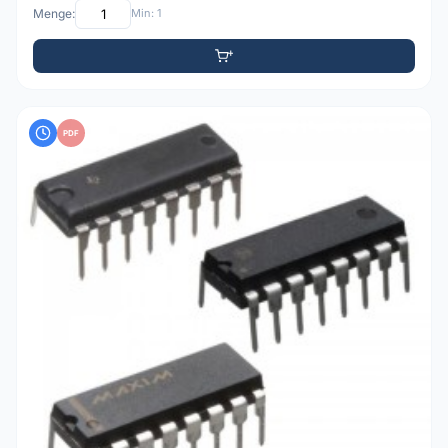
Menge:
Min: 1
PDF