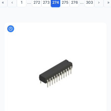
«
‹
1
...
272
273
274
275
276
...
303
›
»