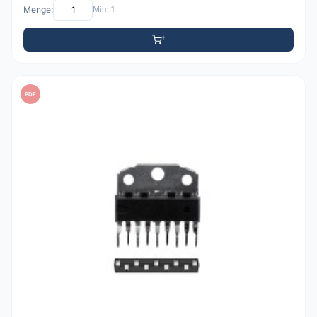
Menge:
Min: 1
PDF