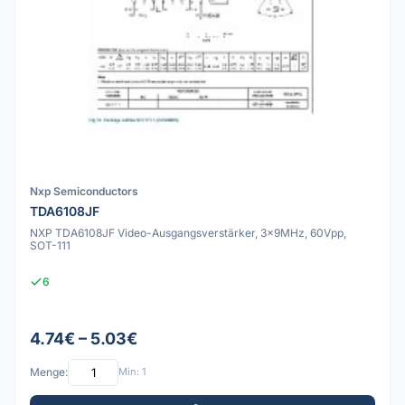
Nxp Semiconductors
TDA6108JF
NXP TDA6108JF Video-Ausgangsverstärker, 3x9MHz, 60Vpp,
SOT-111
6
4.74€ – 5.03€
Menge:
Min: 1