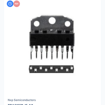
PDF
Nxp Semiconductors