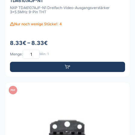
TDA6107AJF-N1
NXP TDA6107AJF-N1 Dreifach-Video-Ausgangsverstärker
3x5.5MHz 9-Pin THT
Nur noch wenige Stücke!: 4
8.33€ – 8.33€
Menge:
Min: 1
PDF