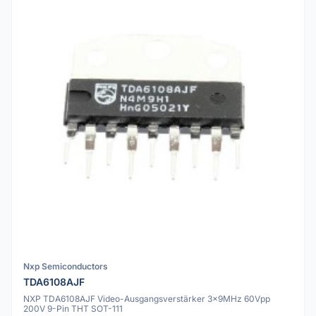
Nxp Semiconductors
TDA6108AJF
NXP TDA6108AJF Video-Ausgangsverstärker 3x9MHz 60Vpp
200V 9-Pin THT SOT-111