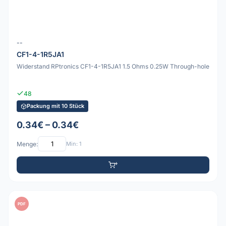
--
CF1-4-1R5JA1
Widerstand RPtronics CF1-4-1R5JA1 1.5 Ohms 0.25W Through-hole
48
Packung mit 10 Stück
0.34€ – 0.34€
Menge:
Min: 1
PDF