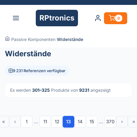
RPtronics
0
›
Passive Komponenten
›
Widerstände
Widerstände
9 231 Referenzen verfügbar
Es werden
301–325
Produkte von
9231
angezeigt
«
‹
1
...
11
12
13
14
15
...
370
›
»