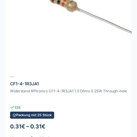
--
CF1-4-1R3JA1
Widerstand RPtronics CF1-4-1R3JA1 1.3 Ohms 0.25W Through-hole
135
Packung mit 25 Stück
0.31€ – 0.31€