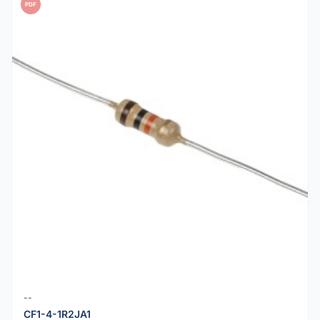
PDF
--
CF1-4-1R2JA1