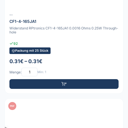
--
CF1-4-165JA1
Widerstand RPtronics CF1-4-165JA1 0.0016 Ohms 0.25W Through-
hole
92
Packung mit 25 Stück
0.31€ – 0.31€
Menge:
Min: 1
PDF