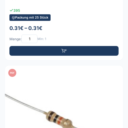
395
Packung mit 25 Stück
0.31€ – 0.31€
Menge:
Min: 1
PDF