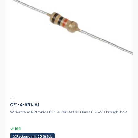
--
CF1-4-9R1JA1
Widerstand RPtronics CF1-4-9R1JA1 9.1 Ohms 0.25W Through-hole
195
Packung mit 25 Stück