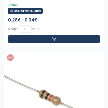
5829
Packung mit 25 Stück
0.26€ – 0.64€
Menge:
Min: 1
PDF