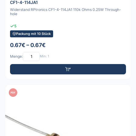
CF1-4-114JA1
Widerstand RPtronics CF1-4-114JA1 110k Ohms 0.25W Through-
hole
5
Packung mit 10 Stück
0.67€ – 0.67€
Menge:
Min: 1
PDF