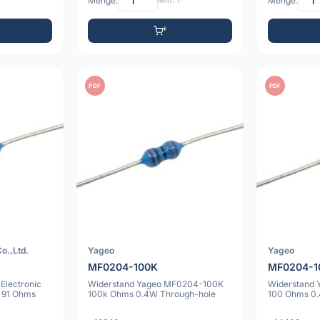
Menge:
Min: 1
Menge:
PDF
PDF
o.,Ltd.
Yageo
Yageo
MF0204-100K
MF0204-1
Electronic
Widerstand Yageo MF0204-100K
Widerstand
 91 Ohms
100k Ohms 0.4W Through-hole
100 Ohms 0