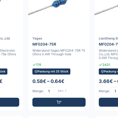
o.,Ltd.
Yageo
LianSheng El
MF0204-75R
MF0204-7
Electronic
Widerstand Yageo MF0204-75R 75
Widerstand 
0 75k Ohms
Ohms 0.4W Through-hole
Co.,Ltd. MF
0.4W Throug
176
3431
tück
Packung mit 25 Stück
Packung 
€
0.58€ – 0.64€
3.66€ – 
Menge:
Min: 1
Menge: