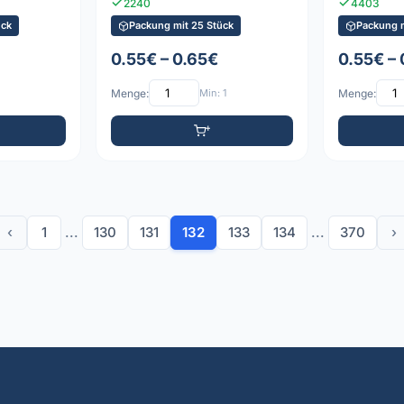
2240
4403
ück
Packung mit 25 Stück
Packung m
0.55€ – 0.65€
0.55€ –
Menge:
Min: 1
Menge:
‹
1
...
130
131
132
133
134
...
370
›