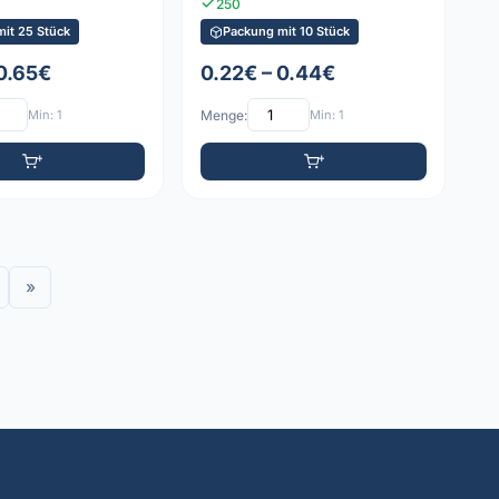
250
it 25 Stück
Packung mit 10 Stück
 0.65€
0.22€ – 0.44€
Min: 1
Menge:
Min: 1
»