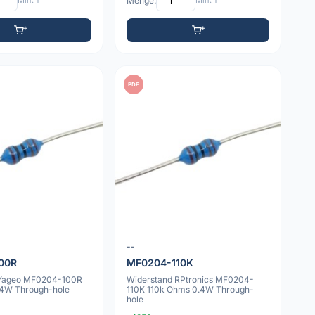
Min: 1
Menge:
Min: 1
PDF
--
00R
MF0204-110K
 Yageo MF0204-100R
Widerstand RPtronics MF0204-
.4W Through-hole
110K 110k Ohms 0.4W Through-
hole