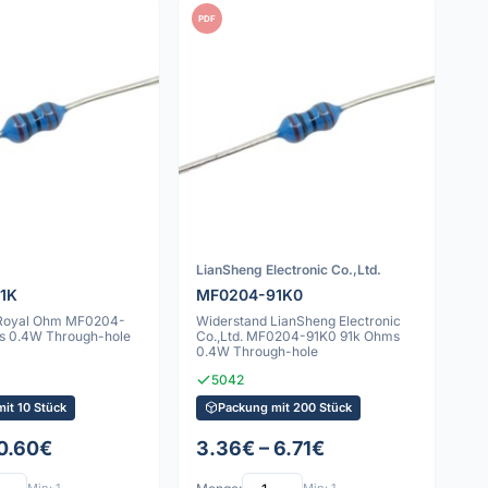
PDF
LianSheng Electronic Co.,Ltd.
1K
MF0204-91K0
 Royal Ohm MF0204-
Widerstand LianSheng Electronic
s 0.4W Through-hole
Co.,Ltd. MF0204-91K0 91k Ohms
0.4W Through-hole
5042
it 10 Stück
Packung mit 200 Stück
 0.60€
3.36€ – 6.71€