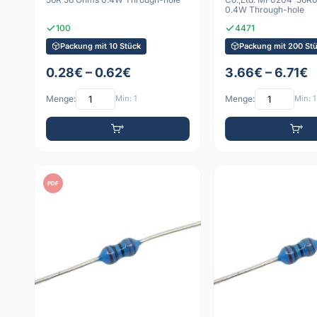
0.4W Through-hole
100
4471
Packung mit 10 Stück
Packung mit 200 St
0.28€ – 0.62€
3.66€ – 6.71€
Menge:
Min: 1
Menge:
Min: 1
PDF