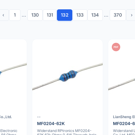
‹
1
...
130
131
132
133
134
...
370
›
PDF
o.,Ltd.
--
LianSheng El
MF0204-62K
MF0204-
Electronic
Widerstand RPtronics MF0204-
Widerstand 
0 56 Ohms
62K 62k Ohms 0.4W Through-hole
Co.,Ltd. MF