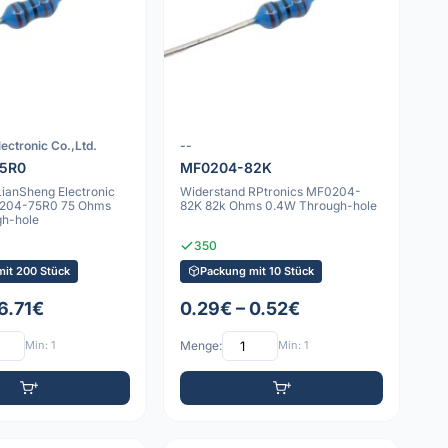
ectronic Co.,Ltd.
--
5R0
MF0204-82K
LianSheng Electronic
Widerstand RPtronics MF0204-
0204-75R0 75 Ohms
82K 82k Ohms 0.4W Through-hole
h-hole
350
mit 200 Stück
Packung mit 10 Stück
6.71€
0.29€ – 0.52€
Min: 1
Menge:
Min: 1