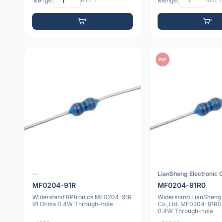
Menge:
Min: 1
Menge:
Min: 1
PDF
--
LianSheng Electronic C
MF0204-91R
MF0204-91R0
Widerstand RPtronics MF0204-91R
Widerstand LianSheng 
91 Ohms 0.4W Through-hole
Co.,Ltd. MF0204-91R0
0.4W Through-hole