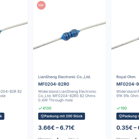
PDF
LianSheng Electronic Co.,Ltd.
Royal Ohm
MF0204-82R0
MF0204-9
0204-82R 82
Widerstand LianSheng Electronic
Widerstand
ole
Co.,Ltd. MF0204-82R0 82 Ohms
91K 91k Ohm
0.4W Through-hole
4130
150
k
Packung mit 200 Stück
Packung m
3.66€ – 6.71€
0.35€ –