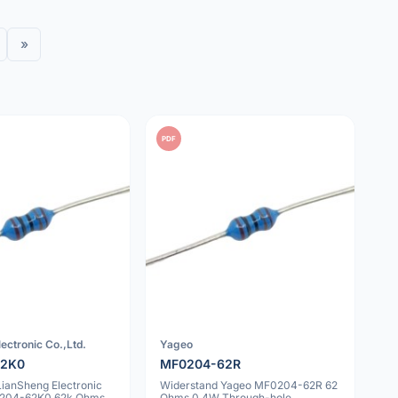
»
PDF
ectronic Co.,Ltd.
Yageo
62K0
MF0204-62R
LianSheng Electronic
Widerstand Yageo MF0204-62R 62
0204-62K0 62k Ohms
Ohms 0.4W Through-hole