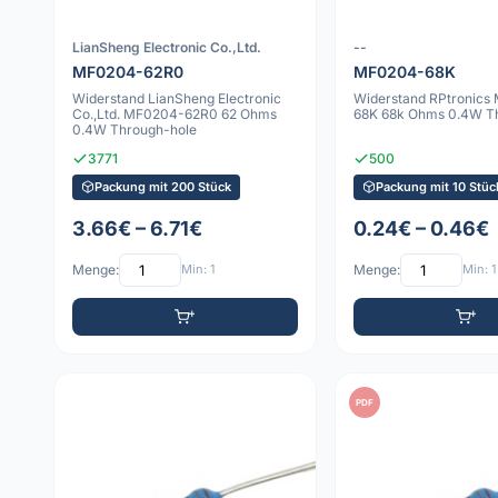
LianSheng Electronic Co.,Ltd.
--
MF0204-62R0
MF0204-68K
Widerstand LianSheng Electronic
Widerstand RPtronics
Co.,Ltd. MF0204-62R0 62 Ohms
68K 68k Ohms 0.4W T
0.4W Through-hole
3771
500
Packung mit 200 Stück
Packung mit 10 Stüc
3.66€ – 6.71€
0.24€ – 0.46€
Menge:
Min: 1
Menge:
Min: 1
PDF