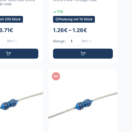
h-hole
714
mit 200 Stück
Packung mit 10 Stück
6.71€
1.26€ – 1.26€
Min: 1
Menge:
Min: 1
PDF