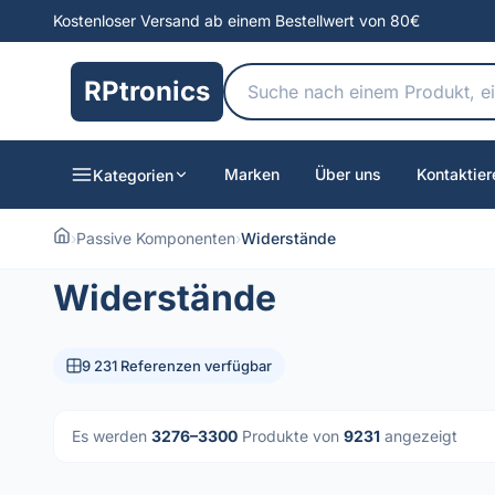
Kostenloser Versand ab einem Bestellwert von 80€
RPtronics
Marken
Über uns
Kontaktier
Kategorien
›
Passive Komponenten
›
Widerstände
Widerstände
9 231 Referenzen verfügbar
Es werden
3276–3300
Produkte von
9231
angezeigt