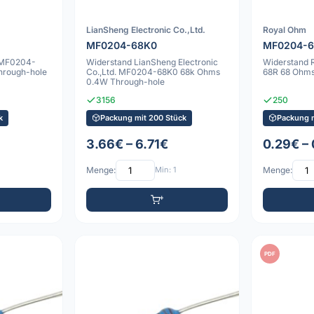
LianSheng Electronic Co.,Ltd.
Royal Ohm
MF0204-68K0
MF0204-
 MF0204-
Widerstand LianSheng Electronic
Widerstand
hrough-hole
Co.,Ltd. MF0204-68K0 68k Ohms
68R 68 Ohms
0.4W Through-hole
3156
250
k
Packung mit 200 Stück
Packung m
3.66€ – 6.71€
0.29€ –
Menge:
Min: 1
Menge:
PDF