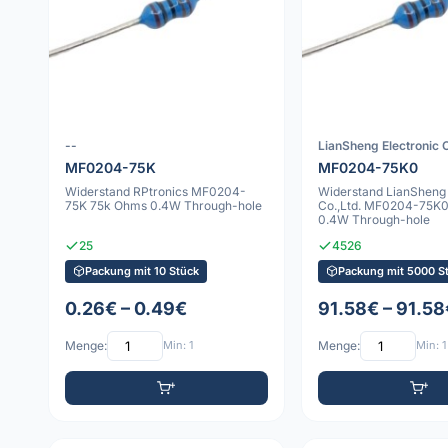
--
LianSheng Electronic C
MF0204-75K
MF0204-75K0
Widerstand RPtronics MF0204-
Widerstand LianSheng 
75K 75k Ohms 0.4W Through-hole
Co.,Ltd. MF0204-75K
0.4W Through-hole
25
4526
Packung mit 10 Stück
Packung mit 5000 S
0.26€ – 0.49€
91.58€ – 91.58
Menge:
Min: 1
Menge:
Min: 1