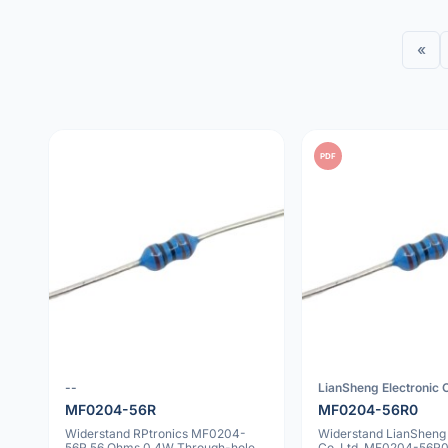
«
PDF
--
LianSheng Electronic C
MF0204-56R
MF0204-56R0
Widerstand RPtronics MF0204-
Widerstand LianSheng 
56R 56 Ohms 0.4W Through-hole
Co.,Ltd. MF0204-56R