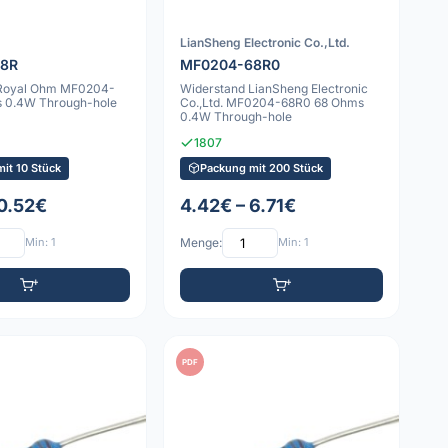
LianSheng Electronic Co.,Ltd.
68R
MF0204-68R0
 Royal Ohm MF0204-
Widerstand LianSheng Electronic
 0.4W Through-hole
Co.,Ltd. MF0204-68R0 68 Ohms
0.4W Through-hole
1807
it 10 Stück
Packung mit 200 Stück
 0.52€
4.42€ – 6.71€
Min: 1
Menge:
Min: 1
PDF