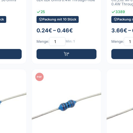
0.4W Throug
25
3389
ück
Packung mit 10 Stück
Packung 
0.24€ – 0.46€
3.66€ – 
Menge:
Min: 1
Menge:
PDF