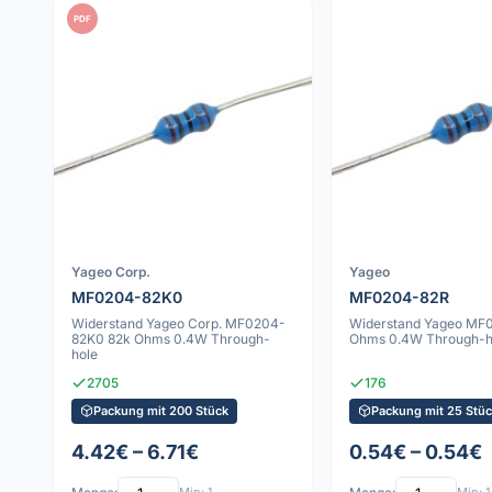
PDF
Yageo Corp.
Yageo
MF0204-82K0
MF0204-82R
Widerstand Yageo Corp. MF0204-
Widerstand Yageo MF
82K0 82k Ohms 0.4W Through-
Ohms 0.4W Through-h
hole
2705
176
Packung mit 200 Stück
Packung mit 25 Stüc
4.42€ – 6.71€
0.54€ – 0.54€