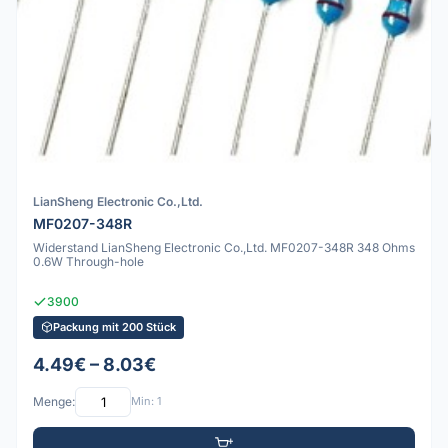
LianSheng Electronic Co.,Ltd.
MF0207-348R
Widerstand LianSheng Electronic Co.,Ltd. MF0207-348R 348 Ohms
0.6W Through-hole
3900
Packung mit 200 Stück
4.49€ – 8.03€
Menge:
Min: 1