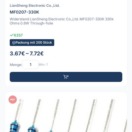
LianSheng Electronic Co.,Ltd.
MF0207-330K
Widerstand LianSheng Electronic Co.,Ltd. MF0207-330K 330k
Ohms 0.6W Through-hole
6357
Packung mit 200 Stück
3.67€ – 7.72€
Menge:
Min: 1
PDF