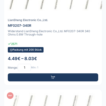
LianSheng Electronic Co.,Ltd.
MF0207-340R
Widerstand LianSheng Electronic Co.,Ltd. MF0207-340R 340
Ohms 0.6W Through-hole
2571
Packung mit 200 Stück
4.49€ – 8.03€
Menge:
Min: 1
PDF