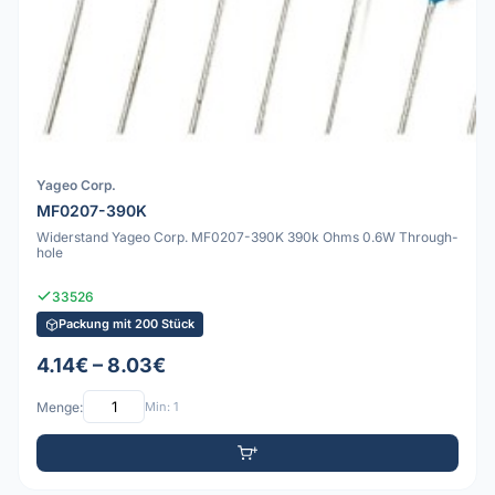
Yageo Corp.
MF0207-390K
Widerstand Yageo Corp. MF0207-390K 390k Ohms 0.6W Through-
hole
33526
Packung mit 200 Stück
4.14€ – 8.03€
Menge:
Min: 1