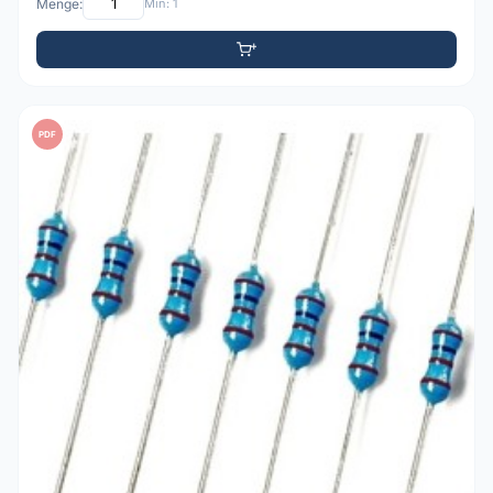
Menge:
Min: 1
PDF