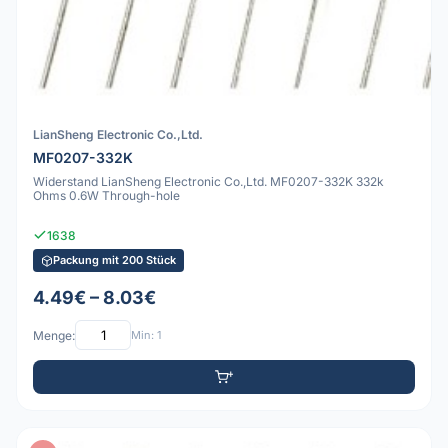
LianSheng Electronic Co.,Ltd.
MF0207-332K
Widerstand LianSheng Electronic Co.,Ltd. MF0207-332K 332k
Ohms 0.6W Through-hole
1638
Packung mit 200 Stück
4.49€ – 8.03€
Menge:
Min: 1