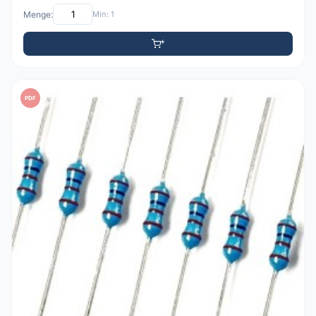
Menge:
Min: 1
PDF