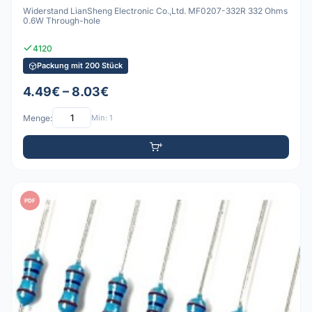
Widerstand LianSheng Electronic Co.,Ltd. MF0207-332R 332 Ohms
0.6W Through-hole
4120
Packung mit 200 Stück
4.49€ – 8.03€
Menge:
Min: 1
PDF