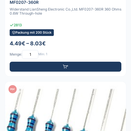
MF0207-360R
Widerstand LianSheng Electronic Co.,Ltd. MF0207-360R 360 Ohms
0.6W Through-hole
2813
Packung mit 200 Stück
4.49€ – 8.03€
Menge:
Min: 1
PDF