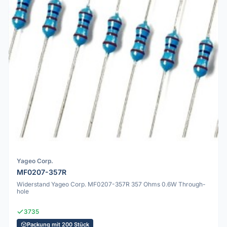
Yageo Corp.
MF0207-357R
Widerstand Yageo Corp. MF0207-357R 357 Ohms 0.6W Through-
hole
3735
Packung mit 200 Stück