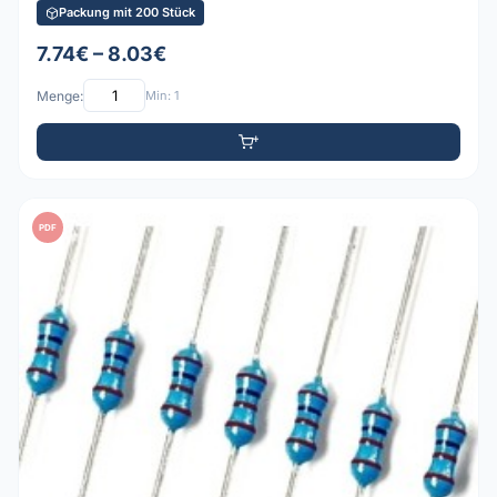
Packung mit 200 Stück
7.74€ – 8.03€
Menge:
Min: 1
PDF