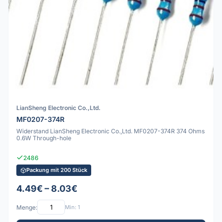
LianSheng Electronic Co.,Ltd.
MF0207-374R
Widerstand LianSheng Electronic Co.,Ltd. MF0207-374R 374 Ohms
0.6W Through-hole
2486
Packung mit 200 Stück
4.49€ – 8.03€
Menge:
Min: 1