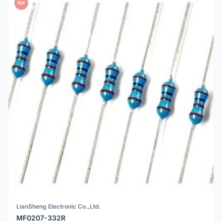
PDF
LianSheng Electronic Co.,Ltd.
MF0207-332R