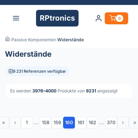
RPtronics
0
›
Passive Komponenten
›
Widerstände
Widerstände
9 231 Referenzen verfügbar
Es werden
3976–4000
Produkte von
9231
angezeigt
«
‹
1
...
158
159
160
161
162
...
370
›
»