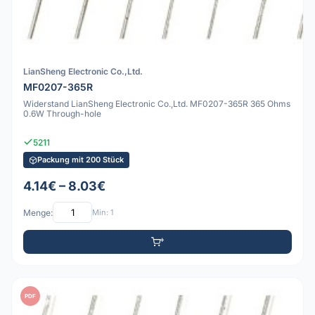
LianSheng Electronic Co.,Ltd.
MF0207-365R
Widerstand LianSheng Electronic Co.,Ltd. MF0207-365R 365 Ohms
0.6W Through-hole
5211
Packung mit 200 Stück
4.14€ – 8.03€
Menge:
Min: 1
PDF