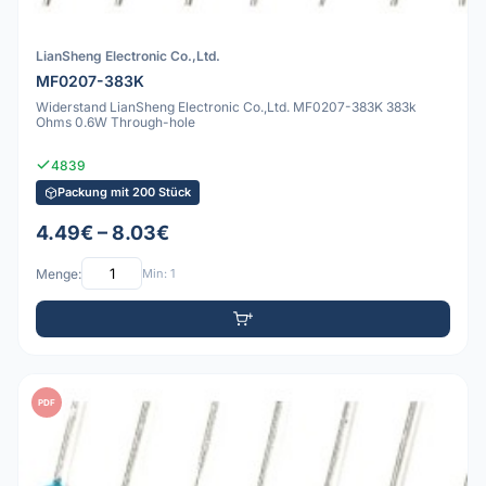
LianSheng Electronic Co.,Ltd.
MF0207-383K
Widerstand LianSheng Electronic Co.,Ltd. MF0207-383K 383k
Ohms 0.6W Through-hole
4839
Packung mit 200 Stück
4.49€ – 8.03€
Menge:
Min: 1
PDF