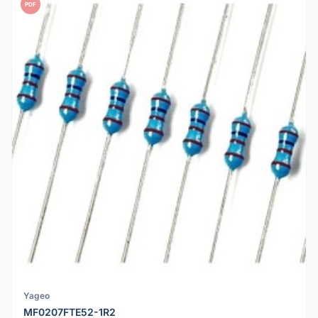
PDF
Yageo
MF0207FTE52-1R2