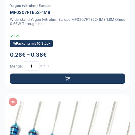
Yageo (vitrohm) Europe
MF0207FTE52-1M8
Widerstand Yageo (vitrohm) Europe MF0207FTE52-1M8 1.8M Ohms
0.66W Through-hole
121
Packung mit 10 Stück
0.26€ – 0.38€
Menge:
Min: 1
PDF