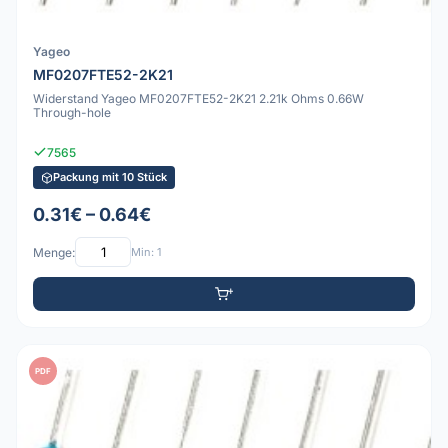
Yageo
MF0207FTE52-2K21
Widerstand Yageo MF0207FTE52-2K21 2.21k Ohms 0.66W
Through-hole
7565
Packung mit 10 Stück
0.31€ – 0.64€
Menge:
Min: 1
PDF