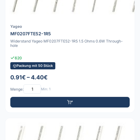
Yageo
MF0207FTE52-1R5
Widerstand Yageo MF0207FTE52-1R5 1.5 Ohms 0.6W Through-
hole
620
Packung mit 50 Stück
0.91€ – 4.40€
Menge:
Min: 1