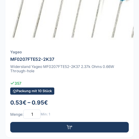
Yageo
MF0207FTE52-2K37
Widerstand Yageo MF0207FTE52-2K37 2.37k Ohms 0.66W
Through-hole
357
Packung mit 10 Stück
0.53€ – 0.95€
Menge:
Min: 1