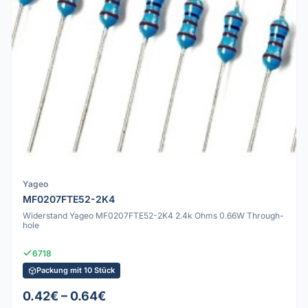
Yageo
MF0207FTE52-2K4
Widerstand Yageo MF0207FTE52-2K4 2.4k Ohms 0.66W Through-
hole
6718
Packung mit 10 Stück
0.42€ – 0.64€