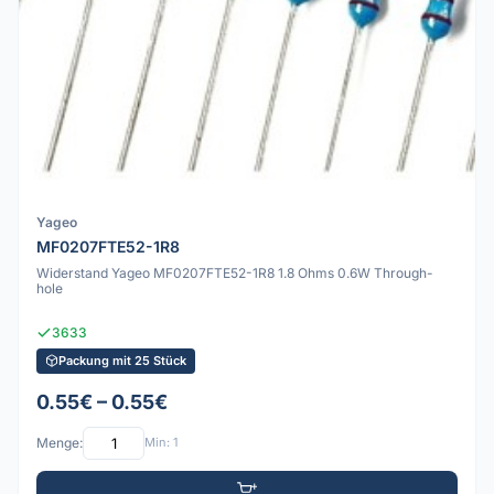
Yageo
MF0207FTE52-1R8
Widerstand Yageo MF0207FTE52-1R8 1.8 Ohms 0.6W Through-
hole
3633
Packung mit 25 Stück
0.55€ – 0.55€
Menge:
Min: 1