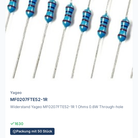
Yageo
MF0207FTE52-1R
Widerstand Yageo MF0207FTE52-1R 1 Ohms 0.6W Through-hole
1630
Packung mit 50 Stück