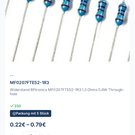
--
MF0207FTE52-1R3
Widerstand RPtronics MF0207FTE52-1R3 1.3 Ohms 0.6W Through-
hole
350
Packung mit 5 Stück
0.22€ – 0.79€