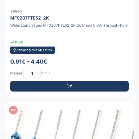
Yageo
MF0207FTE52-2K
Widerstand Yageo MF0207FTE52-2K 2k Ohms 0.6W Through-hole
1590
Packung mit 50 Stück
0.91€ – 4.40€
Menge:
Min: 1
PDF