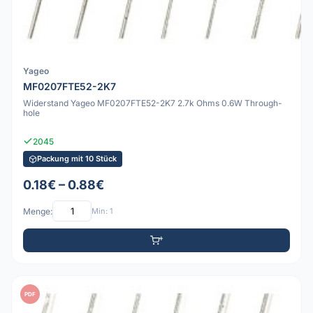
Yageo
MF0207FTE52-2K7
Widerstand Yageo MF0207FTE52-2K7 2.7k Ohms 0.6W Through-
hole
2045
Packung mit 10 Stück
0.18€ – 0.88€
Menge:
Min: 1
PDF