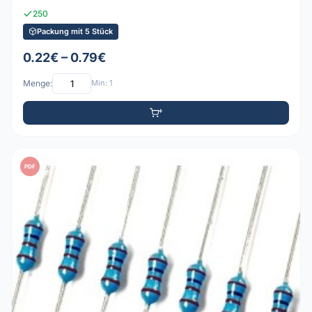
250
Packung mit 5 Stück
0.22€ – 0.79€
Menge:
Min: 1
PDF