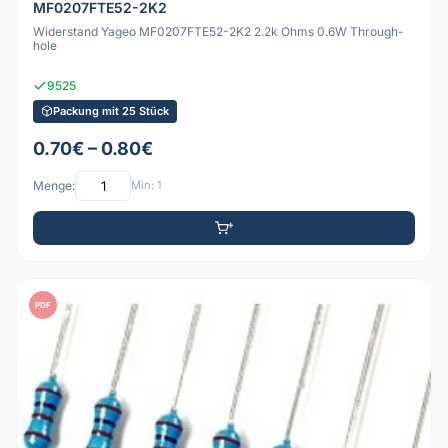
MF0207FTE52-2K2
Widerstand Yageo MF0207FTE52-2K2 2.2k Ohms 0.6W Through-
hole
9525
Packung mit 25 Stück
0.70€ – 0.80€
Menge:
Min: 1
PDF