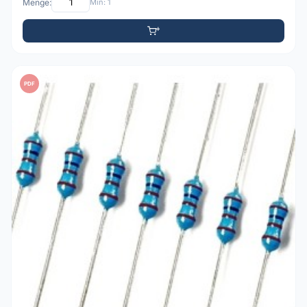
Menge:
Min: 1
PDF