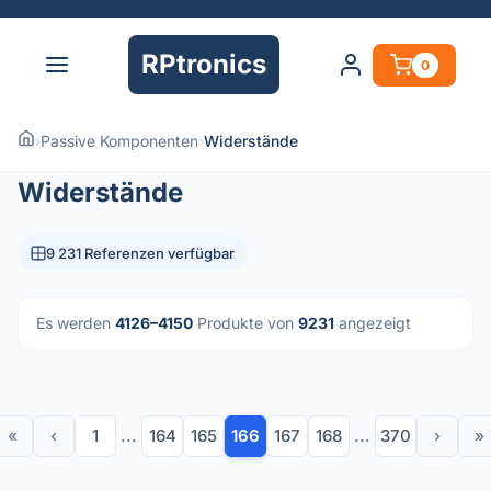
RPtronics
0
›
Passive Komponenten
›
Widerstände
Widerstände
9 231 Referenzen verfügbar
Es werden
4126–4150
Produkte von
9231
angezeigt
«
‹
1
...
164
165
166
167
168
...
370
›
»