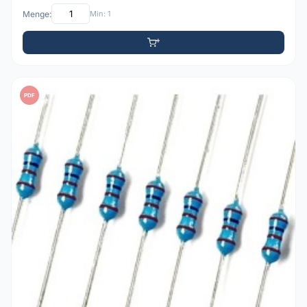
Menge:
Min: 1
PDF