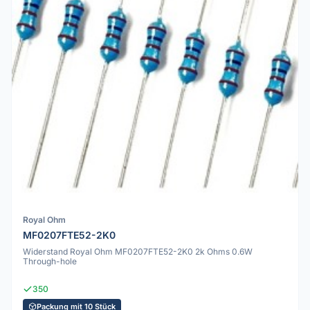
Royal Ohm
MF0207FTE52-2K0
Widerstand Royal Ohm MF0207FTE52-2K0 2k Ohms 0.6W
Through-hole
350
Packung mit 10 Stück