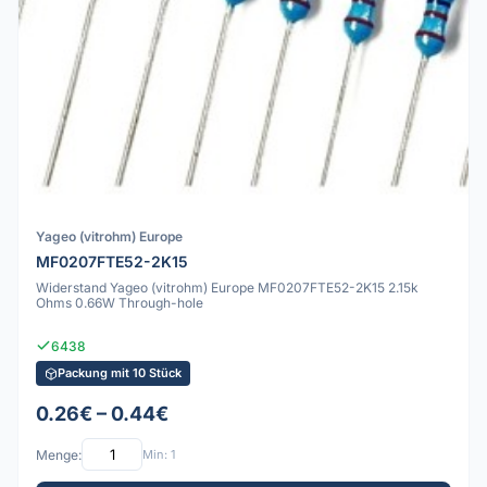
Yageo (vitrohm) Europe
MF0207FTE52-2K15
Widerstand Yageo (vitrohm) Europe MF0207FTE52-2K15 2.15k
Ohms 0.66W Through-hole
6438
Packung mit 10 Stück
0.26€ – 0.44€
Menge:
Min: 1