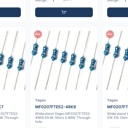
Menge:
Min: 1
Menge:
PDF
PDF
Yageo
Yageo
K7
MF0207FTE52-49K9
MF0207FT
0207FTE52-
Widerstand Yageo MF0207FTE52-
Widerstand
6W Through-
49K9 49.9k Ohms 0.66W Through-
51K 51k Ohm
hole