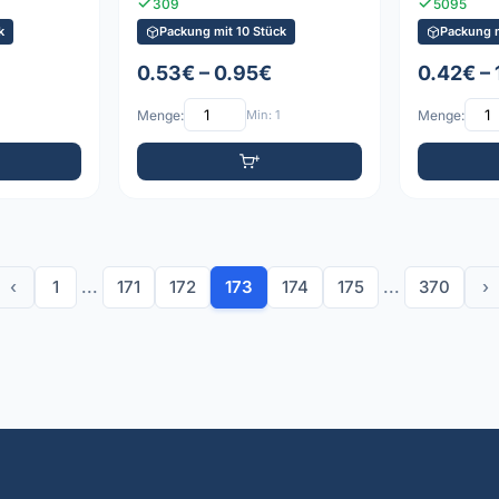
309
5095
k
Packung mit 10 Stück
Packung m
0.53€ – 0.95€
0.42€ – 
Menge:
Min: 1
Menge:
‹
1
...
171
172
173
174
175
...
370
›