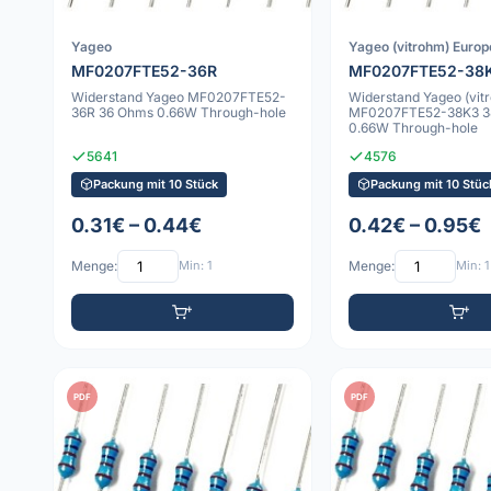
Yageo
Yageo (vitrohm) Europ
MF0207FTE52-36R
MF0207FTE52-38
Widerstand Yageo MF0207FTE52-
Widerstand Yageo (vit
36R 36 Ohms 0.66W Through-hole
MF0207FTE52-38K3 3
0.66W Through-hole
5641
4576
Packung mit 10 Stück
Packung mit 10 Stüc
0.31€ – 0.44€
0.42€ – 0.95€
Menge:
Min: 1
Menge:
Min: 1
PDF
PDF