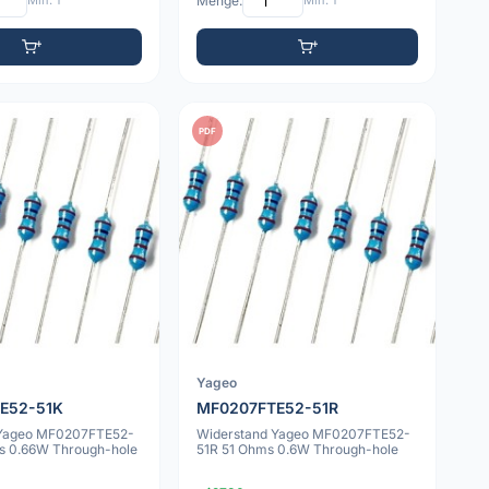
Min: 1
Menge:
Min: 1
PDF
Yageo
E52-51K
MF0207FTE52-51R
 Yageo MF0207FTE52-
Widerstand Yageo MF0207FTE52-
s 0.66W Through-hole
51R 51 Ohms 0.6W Through-hole