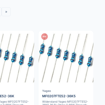
»
PDF
Yageo
E52-36K
MF0207FTE52-36K5
 Yageo MF0207FTE52-
Widerstand Yageo MF0207FTE52-
ms 0.66W Through-
36K5 36.5k Ohms 0.66W Through-