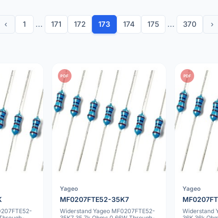
‹
1
...
171
172
173
174
175
...
370
›
PDF
PDF
Yageo
Yageo
K
MF0207FTE52-35K7
MF0207FT
0207FTE52-
Widerstand Yageo MF0207FTE52-
Widerstand
Through-
35K7 35.7k Ohms 0.66W Through-
36K 36k Oh