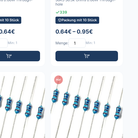
hole
339
it 10 Stück
Packung mit 10 Stück
 0.64€
0.64€ – 0.95€
Min: 1
Menge:
Min: 1
PDF