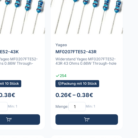
Yageo
E52-43K
MF0207FTE52-43R
 Yageo MF0207FTE52-
Widerstand Yageo MF0207FTE52-
ms 0.66W Through-
43R 43 Ohms 0.66W Through-hole
254
it 10 Stück
Packung mit 10 Stück
 0.38€
0.26€ – 0.38€
Min: 1
Menge:
Min: 1