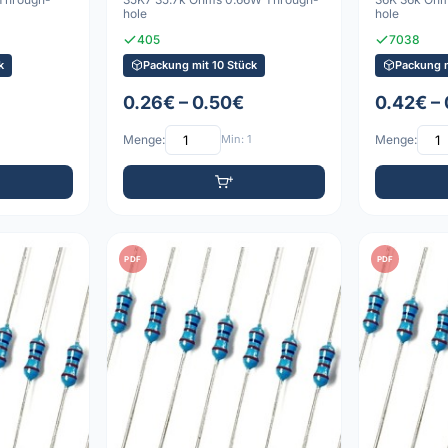
hole
hole
405
7038
k
Packung mit 10 Stück
Packung m
0.26€ – 0.50€
0.42€ –
Menge:
Min: 1
Menge:
PDF
PDF