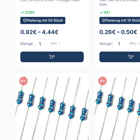
hole
3395
461
Packung mit 50 Stück
Packung mit 10 Stüc
0.92€ – 4.44€
0.26€ – 0.50€
Menge:
Min: 1
Menge:
Min: 1
PDF
PDF