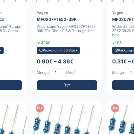
e
Yageo
Yageo
K3
MF0207FTE52-39K
MF0207FT
rohm) Europe
Widerstand Yageo MF0207FTE52-
Widerstand
8.3k Ohms
39K 39k Ohms 0.6W Through-hole
39K2 39.2k 
hole
3900
118
k
Packung mit 50 Stück
Packung m
0.90€ – 4.36€
0.31€ – 
Menge:
Min: 1
Menge:
PDF
PDF