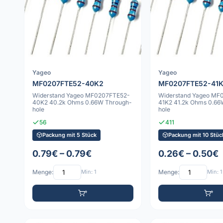
Yageo
Yageo
MF0207FTE52-40K2
MF0207FTE52-41
Widerstand Yageo MF0207FTE52-
Widerstand Yageo MF
40K2 40.2k Ohms 0.66W Through-
41K2 41.2k Ohms 0.66
hole
hole
56
411
Packung mit 5 Stück
Packung mit 10 Stüc
0.79€ – 0.79€
0.26€ – 0.50€
Menge:
Min: 1
Menge:
Min: 1