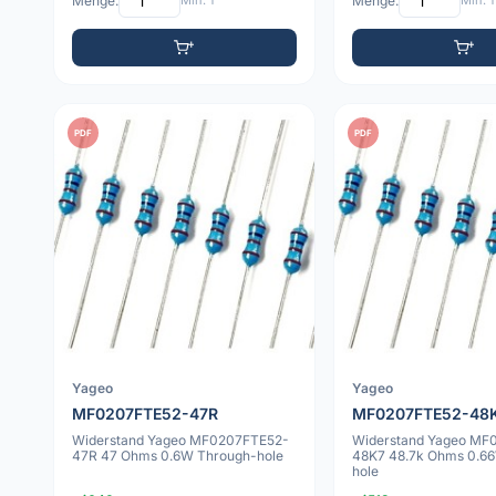
Menge:
Min: 1
Menge:
Min: 1
PDF
PDF
Yageo
Yageo
MF0207FTE52-47R
MF0207FTE52-48
Widerstand Yageo MF0207FTE52-
Widerstand Yageo MF
47R 47 Ohms 0.6W Through-hole
48K7 48.7k Ohms 0.6
hole