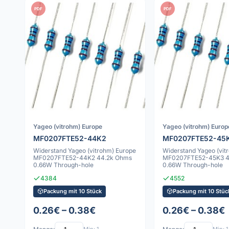
PDF
PDF
Yageo (vitrohm) Europe
Yageo (vitrohm) Europ
MF0207FTE52-44K2
MF0207FTE52-45
Widerstand Yageo (vitrohm) Europe
Widerstand Yageo (vit
MF0207FTE52-44K2 44.2k Ohms
MF0207FTE52-45K3 4
0.66W Through-hole
0.66W Through-hole
4384
4552
Packung mit 10 Stück
Packung mit 10 Stüc
0.26€ – 0.38€
0.26€ – 0.38€