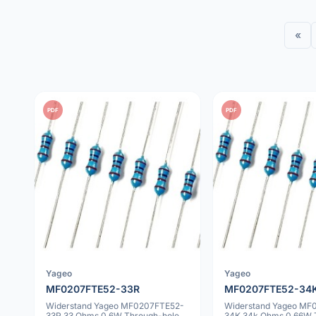
«
PDF
PDF
Yageo
Yageo
MF0207FTE52-33R
MF0207FTE52-34
Widerstand Yageo MF0207FTE52-
Widerstand Yageo MF
33R 33 Ohms 0.6W Through-hole
34K 34k Ohms 0.66W 