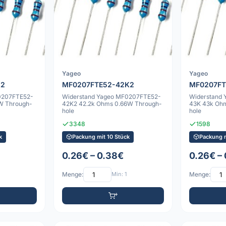
Yageo
Yageo
K2
MF0207FTE52-42K2
MF0207FT
0207FTE52-
Widerstand Yageo MF0207FTE52-
Widerstand
W Through-
42K2 42.2k Ohms 0.66W Through-
43K 43k Oh
hole
hole
3348
1598
k
Packung mit 10 Stück
Packung m
0.26€ – 0.38€
0.26€ –
Menge:
Min: 1
Menge: