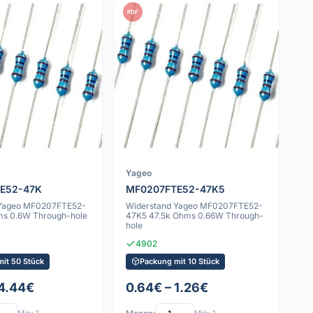
PDF
Yageo
E52-47K
MF0207FTE52-47K5
 Yageo MF0207FTE52-
Widerstand Yageo MF0207FTE52-
s 0.6W Through-hole
47K5 47.5k Ohms 0.66W Through-
hole
4902
it 50 Stück
Packung mit 10 Stück
 4.44€
0.64€ – 1.26€