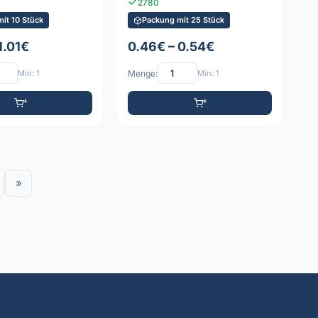
2780
it 10 Stück
Packung mit 25 Stück
1.01€
0.46€ – 0.54€
Min: 1
Menge:
Min: 1
»