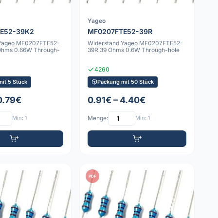
Yageo
E52-39K2
MF0207FTE52-39R
 Yageo MF0207FTE52-
Widerstand Yageo MF0207FTE52-
Ohms 0.66W Through-
39R 39 Ohms 0.6W Through-hole
4260
it 5 Stück
Packung mit 50 Stück
0.79€
0.91€ – 4.40€
Min: 1
Menge:
Min: 1
PDF