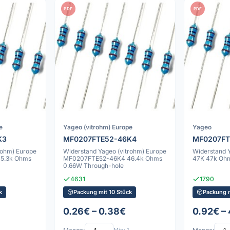
PDF
PDF
e
Yageo (vitrohm) Europe
Yageo
K3
MF0207FTE52-46K4
MF0207FT
rohm) Europe
Widerstand Yageo (vitrohm) Europe
Widerstand
5.3k Ohms
MF0207FTE52-46K4 46.4k Ohms
47K 47k Ohm
0.66W Through-hole
4631
1790
k
Packung mit 10 Stück
Packung m
0.26€ – 0.38€
0.92€ –