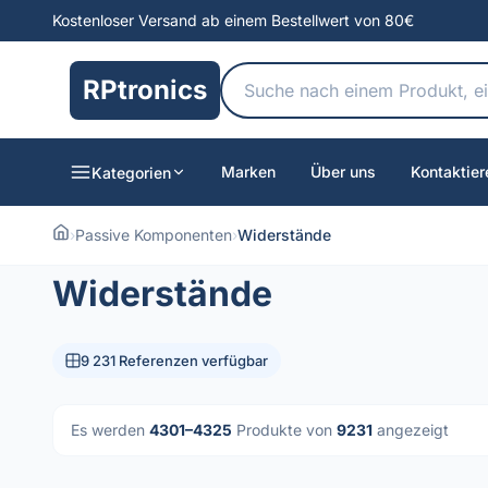
Kostenloser Versand ab einem Bestellwert von 80€
RPtronics
Marken
Über uns
Kontaktier
Kategorien
›
Passive Komponenten
›
Widerstände
Widerstände
9 231 Referenzen verfügbar
Es werden
4301–4325
Produkte von
9231
angezeigt