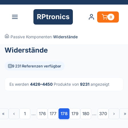
RPtronics
0
›
Passive Komponenten
›
Widerstände
Widerstände
9 231 Referenzen verfügbar
Es werden
4426–4450
Produkte von
9231
angezeigt
«
‹
1
...
176
177
178
179
180
...
370
›
»