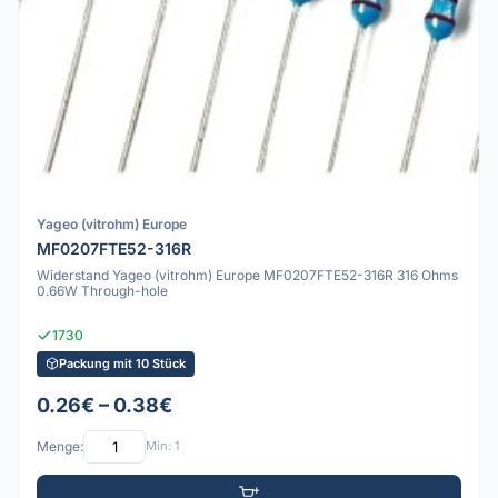
Yageo (vitrohm) Europe
MF0207FTE52-316R
Widerstand Yageo (vitrohm) Europe MF0207FTE52-316R 316 Ohms
0.66W Through-hole
1730
Packung mit 10 Stück
0.26€ – 0.38€
Menge:
Min: 1