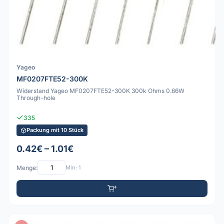
Yageo
MF0207FTE52-300K
Widerstand Yageo MF0207FTE52-300K 300k Ohms 0.66W
Through-hole
335
Packung mit 10 Stück
0.42€ – 1.01€
Menge:
Min: 1