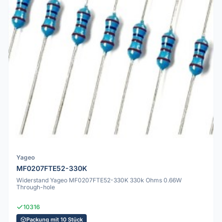
Yageo
MF0207FTE52-330K
Widerstand Yageo MF0207FTE52-330K 330k Ohms 0.66W
Through-hole
10316
Packung mit 10 Stück