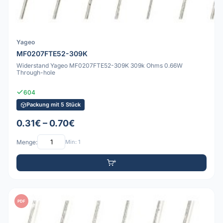
Yageo
MF0207FTE52-309K
Widerstand Yageo MF0207FTE52-309K 309k Ohms 0.66W
Through-hole
604
Packung mit 5 Stück
0.31€ – 0.70€
Menge:
Min: 1
PDF