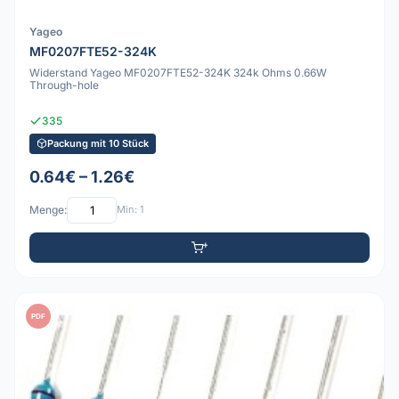
Yageo
MF0207FTE52-324K
Widerstand Yageo MF0207FTE52-324K 324k Ohms 0.66W
Through-hole
335
Packung mit 10 Stück
0.64€ – 1.26€
Menge:
Min: 1
PDF