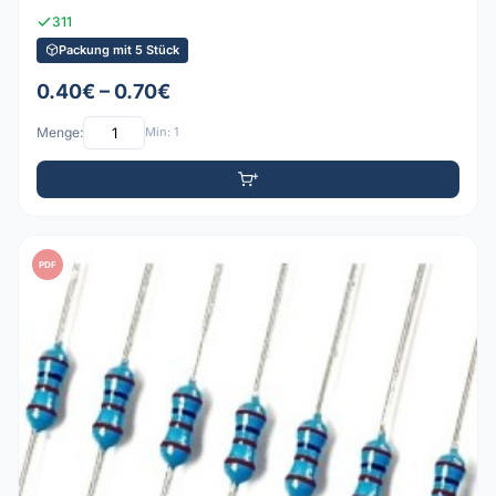
311
Packung mit 5 Stück
0.40€ – 0.70€
Menge:
Min: 1
PDF