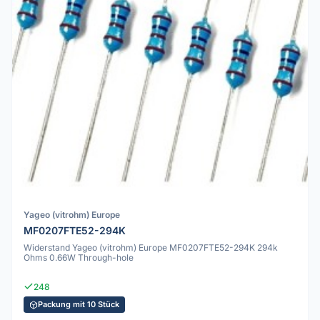
Yageo (vitrohm) Europe
MF0207FTE52-294K
Widerstand Yageo (vitrohm) Europe MF0207FTE52-294K 294k
Ohms 0.66W Through-hole
248
Packung mit 10 Stück