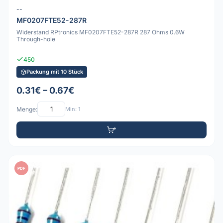
--
MF0207FTE52-287R
Widerstand RPtronics MF0207FTE52-287R 287 Ohms 0.6W
Through-hole
450
Packung mit 10 Stück
0.31€ – 0.67€
Menge:
Min: 1
PDF