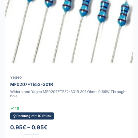
Yageo
MF0207FTE52-301R
Widerstand Yageo MF0207FTE52-301R 301 Ohms 0.66W Through-
hole
49
Packung mit 10 Stück
0.95€ – 0.95€