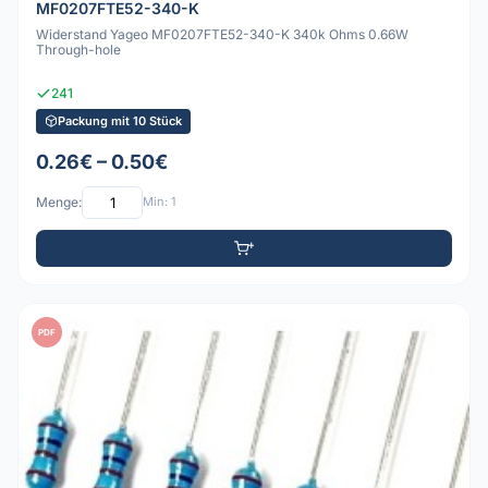
MF0207FTE52-340-K
Widerstand Yageo MF0207FTE52-340-K 340k Ohms 0.66W
Through-hole
241
Packung mit 10 Stück
0.26€ – 0.50€
Menge:
Min: 1
PDF