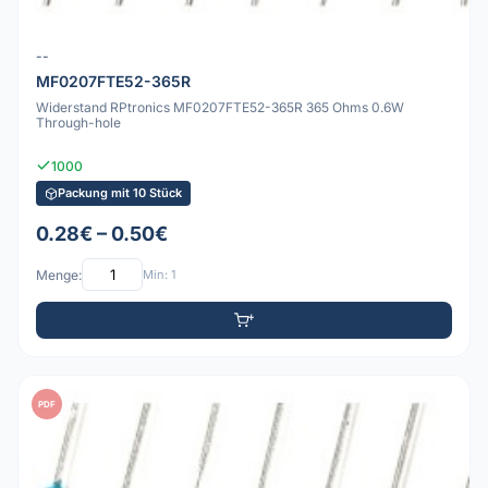
--
MF0207FTE52-365R
Widerstand RPtronics MF0207FTE52-365R 365 Ohms 0.6W
Through-hole
1000
Packung mit 10 Stück
0.28€ – 0.50€
Menge:
Min: 1
PDF