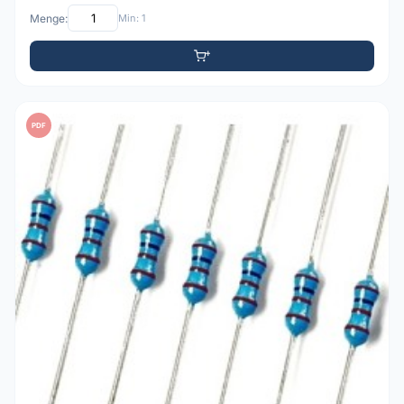
Menge:
Min: 1
PDF