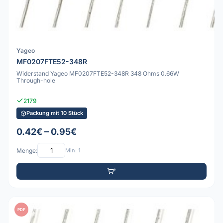
Yageo
MF0207FTE52-348R
Widerstand Yageo MF0207FTE52-348R 348 Ohms 0.66W
Through-hole
2179
Packung mit 10 Stück
0.42€ – 0.95€
Menge:
Min: 1
PDF