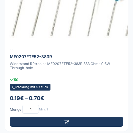
--
MF0207FTE52-383R
Widerstand RPtronics MF0207FTE52-383R 383 Ohms 0.6W
Through-hole
50
Packung mit 5 Stück
0.19€ – 0.70€
Menge:
Min: 1