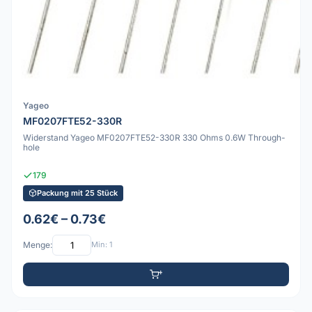
Yageo
MF0207FTE52-330R
Widerstand Yageo MF0207FTE52-330R 330 Ohms 0.6W Through-
hole
179
Packung mit 25 Stück
0.62€ – 0.73€
Menge:
Min: 1