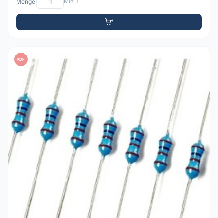
Menge:
Min: 1
PDF