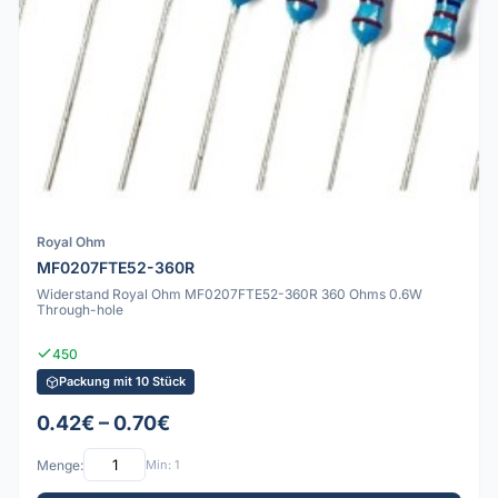
Royal Ohm
MF0207FTE52-360R
Widerstand Royal Ohm MF0207FTE52-360R 360 Ohms 0.6W
Through-hole
450
Packung mit 10 Stück
0.42€ – 0.70€
Menge:
Min: 1