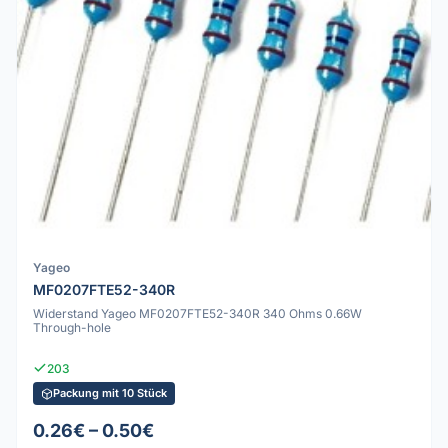
Yageo
MF0207FTE52-340R
Widerstand Yageo MF0207FTE52-340R 340 Ohms 0.66W
Through-hole
203
Packung mit 10 Stück
0.26€ – 0.50€