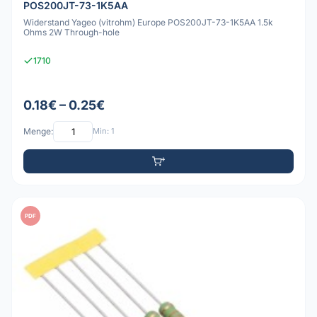
POS200JT-73-1K5AA
Widerstand Yageo (vitrohm) Europe POS200JT-73-1K5AA 1.5k
Ohms 2W Through-hole
1710
0.18€ – 0.25€
Menge:
Min: 1
PDF