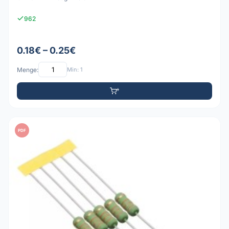
962
0.18€ – 0.25€
Menge:
Min: 1
PDF