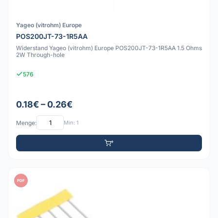
Yageo (vitrohm) Europe
POS200JT-73-1R5AA
Widerstand Yageo (vitrohm) Europe POS200JT-73-1R5AA 1.5 Ohms
2W Through-hole
576
0.18€ – 0.26€
Menge:
Min: 1
PDF