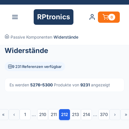
RPtronics
0
›
Passive Komponenten
›
Widerstände
Widerstände
9 231 Referenzen verfügbar
Es werden
5276–5300
Produkte von
9231
angezeigt
«
‹
1
...
210
211
212
213
214
...
370
›
»