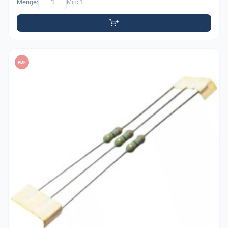
Menge:
Min: 1
PDF