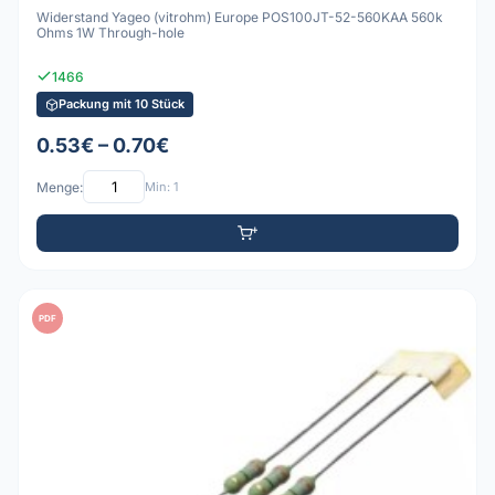
Widerstand Yageo (vitrohm) Europe POS100JT-52-560KAA 560k
Ohms 1W Through-hole
1466
Packung mit 10 Stück
0.53€ – 0.70€
Menge:
Min: 1
PDF