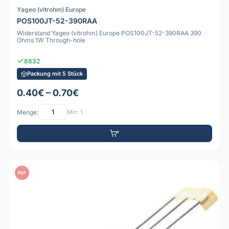
Yageo (vitrohm) Europe
POS100JT-52-390RAA
Widerstand Yageo (vitrohm) Europe POS100JT-52-390RAA 390
Ohms 1W Through-hole
8832
Packung mit 5 Stück
0.40€ – 0.70€
Menge:
Min: 1
PDF