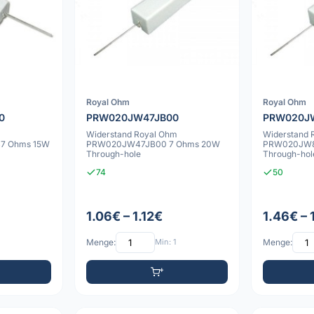
Royal Ohm
Royal Ohm
0
PRW020JW47JB00
PRW020J
Widerstand Royal Ohm
Widerstand 
7 Ohms 15W
PRW020JW47JB00 7 Ohms 20W
PRW020JW8
Through-hole
Through-hol
74
50
1.06€ – 1.12€
1.46€ – 
Menge:
Min: 1
Menge: