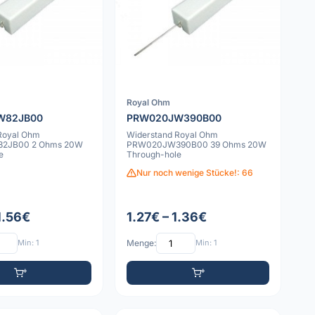
Royal Ohm
W82JB00
PRW020JW390B00
Royal Ohm
Widerstand Royal Ohm
2JB00 2 Ohms 20W
PRW020JW390B00 39 Ohms 20W
e
Through-hole
Nur noch wenige Stücke!: 66
1.56€
1.27€ – 1.36€
Min: 1
Menge:
Min: 1