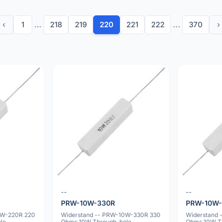
‹
1
...
218
219
220
221
222
...
370
›
--
--
PRW-10W-330R
PRW-10W
0W-220R 220
Widerstand -- PRW-10W-330R 330
Widerstand
le
Ohms 10W Through-hole
Ohms 10W T