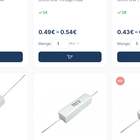
24
38
0.49€ – 0.54€
0.43€ –
Menge:
Min: 1
Menge:
PDF