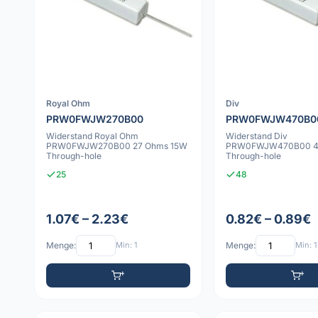
Royal Ohm
Div
PRW0FWJW270B00
PRW0FWJW470B0
Widerstand Royal Ohm
Widerstand Div
PRW0FWJW270B00 27 Ohms 15W
PRW0FWJW470B00 4
Through-hole
Through-hole
25
48
1.07€ – 2.23€
0.82€ – 0.89€
Menge:
Min: 1
Menge:
Min: 1