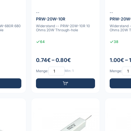
--
--
PRW-20W-10R
PRW-20W
0W-680R 680
Widerstand -- PRW-20W-10R 10
Widerstand
le
Ohms 20W Through-hole
Ohms 20W T
64
38
0.74€ – 0.80€
1.00€ – 
Menge:
Min: 1
Menge: