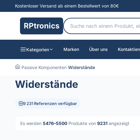
Kostenloser Versand ab einem Bestellwert von 80€
RPtronics
Marken
Über uns
Kontaktier
Kategorien
›
Passive Komponenten
›
Widerstände
Widerstände
9 231 Referenzen verfügbar
Es werden
5476–5500
Produkte von
9231
angezeigt