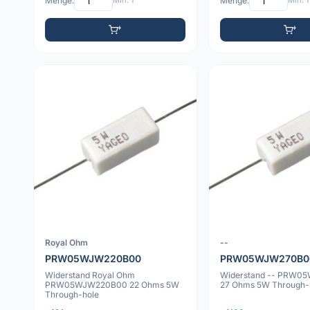
Menge:
Min: 1
Menge:
Min: 1
Royal Ohm
--
PRW05WJW220B00
PRW05WJW270B0
Widerstand Royal Ohm
Widerstand -- PRW0
PRW05WJW220B00 22 Ohms 5W
27 Ohms 5W Through-
Through-hole