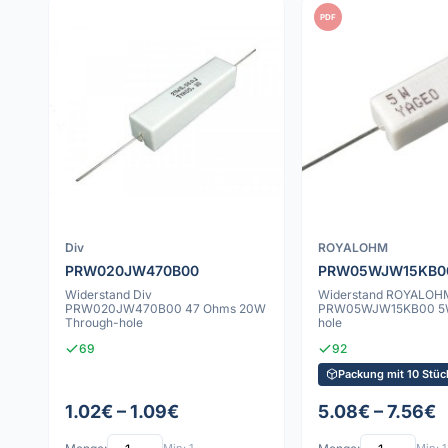
PDF
Div
ROYALOHM
PRW020JW470B00
PRW05WJW15KB0
Widerstand Div
Widerstand ROYALOH
PRW020JW470B00 47 Ohms 20W
PRW05WJW15KB00 5W
Through-hole
hole
69
92
Packung mit 10 Stüc
1.02€ – 1.09€
5.08€ – 7.56€