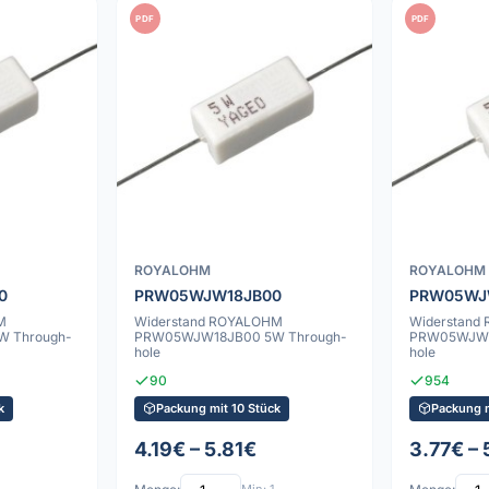
PDF
PDF
ROYALOHM
ROYALOHM
0
PRW05WJW18JB00
PRW05WJ
M
Widerstand ROYALOHM
Widerstand
 Through-
PRW05WJW18JB00 5W Through-
PRW05WJW4
hole
hole
90
954
k
Packung mit 10 Stück
Packung m
4.19€ – 5.81€
3.77€ –