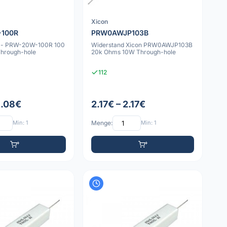
Xicon
-100R
PRW0AWJP103B
 -- PRW-20W-100R 100
Widerstand Xicon PRW0AWJP103B
hrough-hole
20k Ohms 10W Through-hole
112
1.08€
2.17€ – 2.17€
Min: 1
Menge:
Min: 1