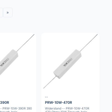
»
--
-390R
PRW-10W-470R
 -- PRW-10W-390R 390
Widerstand -- PRW-10W-470R
hrough-hole
470 Ohms 10W Through-hole