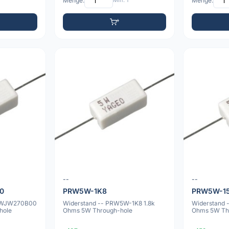
Menge:
Min: 1
Menge:
--
--
0
PRW5W-1K8
PRW5W-1
5WJW270B00
Widerstand -- PRW5W-1K8 1.8k
Widerstand
hole
Ohms 5W Through-hole
Ohms 5W Th