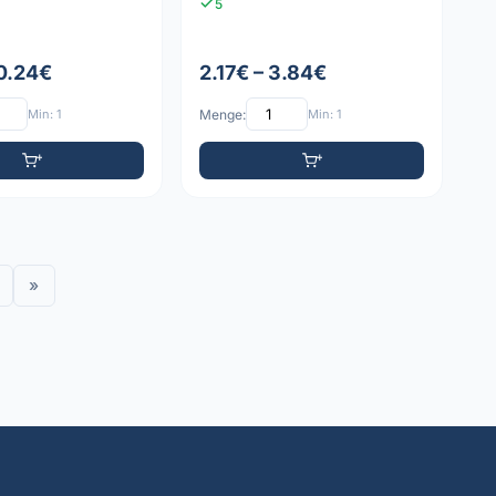
5
 0.24€
2.17€ – 3.84€
Min: 1
Menge:
Min: 1
»