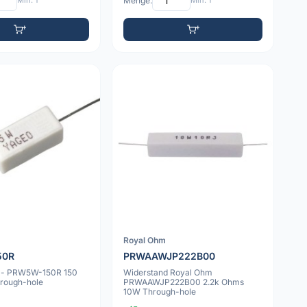
Min: 1
Menge:
Min: 1
Royal Ohm
50R
PRWAAWJP222B00
 -- PRW5W-150R 150
Widerstand Royal Ohm
rough-hole
PRWAAWJP222B00 2.2k Ohms
10W Through-hole