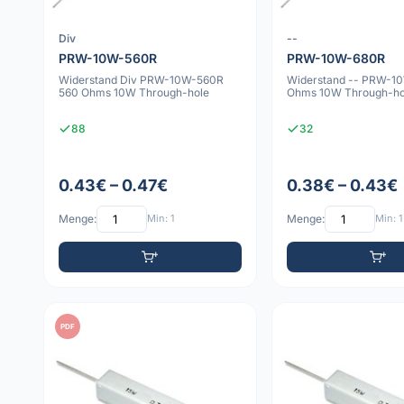
Div
--
PRW-10W-560R
PRW-10W-680R
Widerstand Div PRW-10W-560R
Widerstand -- PRW-1
560 Ohms 10W Through-hole
Ohms 10W Through-ho
88
32
0.43€ – 0.47€
0.38€ – 0.43€
Menge:
Min: 1
Menge:
Min: 1
PDF