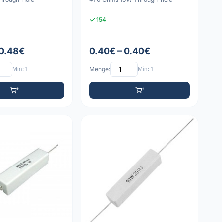
154
 0.48€
0.40€ – 0.40€
Min: 1
Menge:
Min: 1