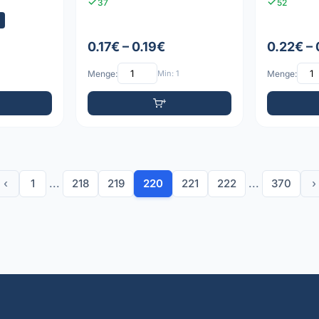
37
52
0.17€ – 0.19€
0.22€ –
Menge:
Min: 1
Menge:
‹
1
...
218
219
220
221
222
...
370
›