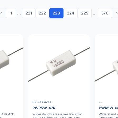
‹
1
...
221
222
223
224
225
...
370
›
SR Passives
--
PWR5W-47R
PWR5W-6
-47K 47k
Widerstand SR Passives PWR5W-
Widerstand
e
47R 47 Ohms 5W Through-hole
Ohms 5W Th