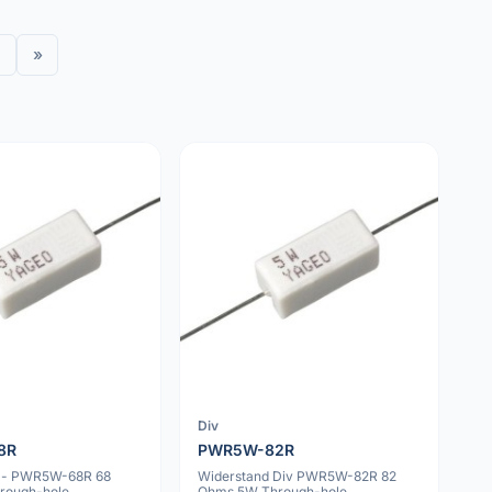
»
Div
8R
PWR5W-82R
 -- PWR5W-68R 68
Widerstand Div PWR5W-82R 82
rough-hole
Ohms 5W Through-hole