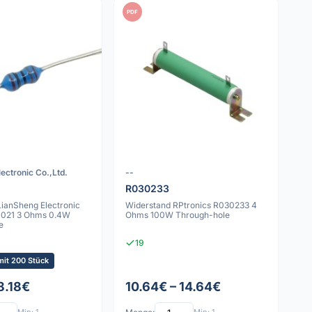
PDF
ectronic Co.,Ltd.
--
R030233
LianSheng Electronic
Widerstand RPtronics R030233 4
21021 3 Ohms 0.4W
Ohms 100W Through-hole
e
19
mit 200 Stück
8.18€
10.64€ – 14.64€