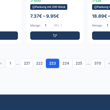
1000
539
Packung mit 200 Stück
Packung 
7.37€ – 9.95€
18.89€ 
Menge:
Min: 1
Menge:
‹
1
...
221
222
223
224
225
...
370
›