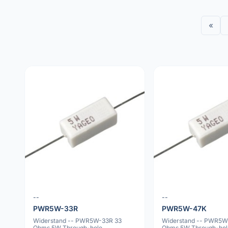
«
--
--
PWR5W-33R
PWR5W-47K
Widerstand -- PWR5W-33R 33
Widerstand -- PWR5W
Ohms 5W Through-hole
Ohms 5W Through-hol