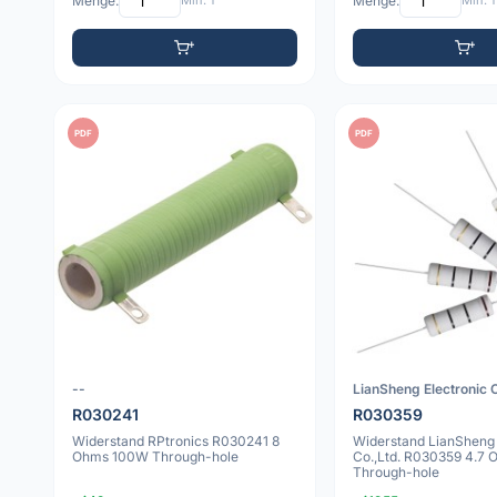
Menge:
Min: 1
Menge:
Min: 1
PDF
PDF
--
LianSheng Electronic C
R030241
R030359
Widerstand RPtronics R030241 8
Widerstand LianSheng 
Ohms 100W Through-hole
Co.,Ltd. R030359 4.7
Through-hole