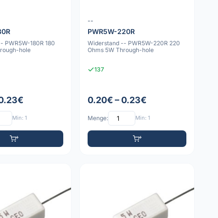
--
80R
PWR5W-220R
 -- PWR5W-180R 180
Widerstand -- PWR5W-220R 220
rough-hole
Ohms 5W Through-hole
137
 0.23€
0.20€ – 0.23€
Min: 1
Menge:
Min: 1