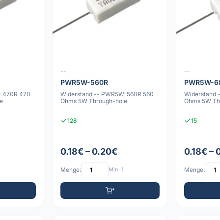
--
--
PWR5W-560R
PWR5W-6
W-470R 470
Widerstand -- PWR5W-560R 560
Widerstand
e
Ohms 5W Through-hole
Ohms 5W Th
128
15
0.18€ – 0.20€
0.18€ – 
Menge:
Min: 1
Menge: