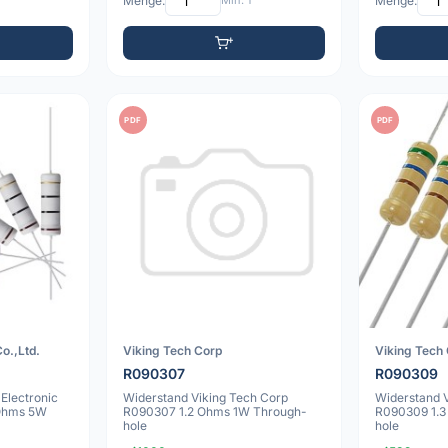
Menge:
Min: 1
Menge:
PDF
PDF
o.,Ltd.
Viking Tech Corp
Viking Tech
R090307
R090309
Electronic
Widerstand Viking Tech Corp
Widerstand 
 Ohms 5W
R090307 1.2 Ohms 1W Through-
R090309 1.
hole
hole