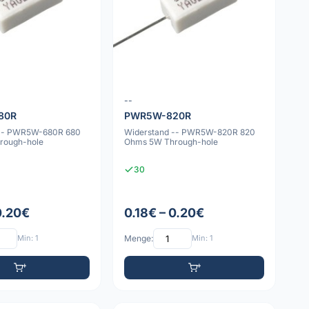
--
80R
PWR5W-820R
 -- PWR5W-680R 680
Widerstand -- PWR5W-820R 820
rough-hole
Ohms 5W Through-hole
30
0.20€
0.18€ – 0.20€
Min: 1
Menge:
Min: 1