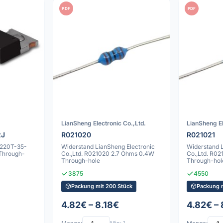
PDF
PDF
LianSheng Electronic Co.,Ltd.
LianSheng El
2J
R021020
R021021
R220T-35-
Widerstand LianSheng Electronic
Widerstand 
Through-
Co.,Ltd. R021020 2.7 Ohms 0.4W
Co.,Ltd. R0
Through-hole
Through-hol
3875
4550
Packung mit 200 Stück
Packung 
4.82€ – 8.18€
4.82€ – 