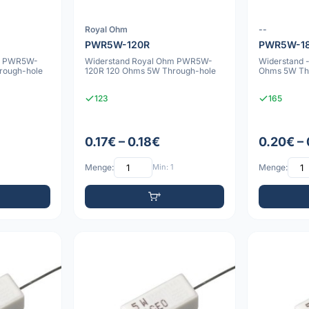
Royal Ohm
--
PWR5W-120R
PWR5W-1
m PWR5W-
Widerstand Royal Ohm PWR5W-
Widerstand
rough-hole
120R 120 Ohms 5W Through-hole
Ohms 5W Th
123
165
0.17€ – 0.18€
0.20€ –
Menge:
Min: 1
Menge: