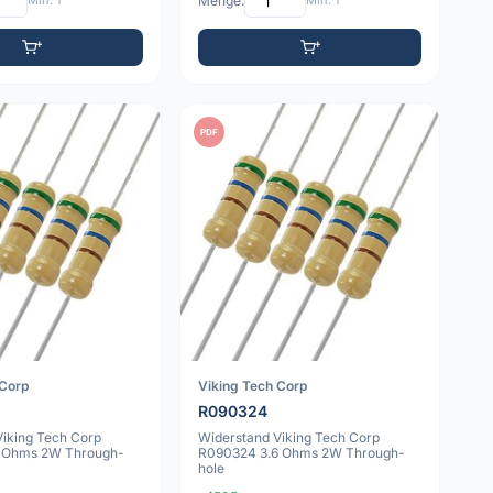
Min: 1
Menge:
Min: 1
PDF
 Corp
Viking Tech Corp
R090324
Viking Tech Corp
Widerstand Viking Tech Corp
3 Ohms 2W Through-
R090324 3.6 Ohms 2W Through-
hole