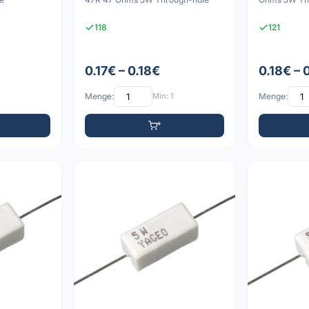
118
121
0.17€ – 0.18€
0.18€ – 
Menge:
Min: 1
Menge: