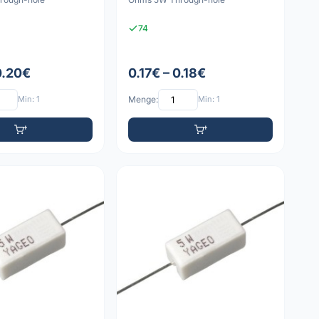
74
0.20€
0.17€ – 0.18€
Min: 1
Menge:
Min: 1