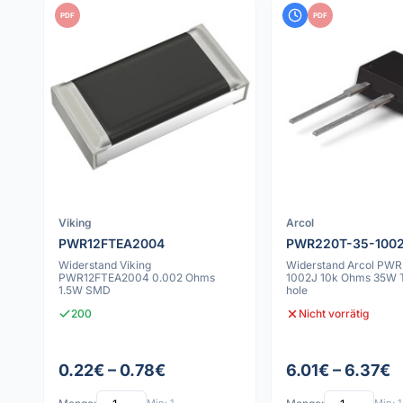
PDF
PDF
Viking
Arcol
PWR12FTEA2004
PWR220T-35-100
Widerstand Viking
Widerstand Arcol PW
PWR12FTEA2004 0.002 Ohms
1002J 10k Ohms 35W 
1.5W SMD
hole
200
Nicht vorrätig
0.22€ – 0.78€
6.01€ – 6.37€