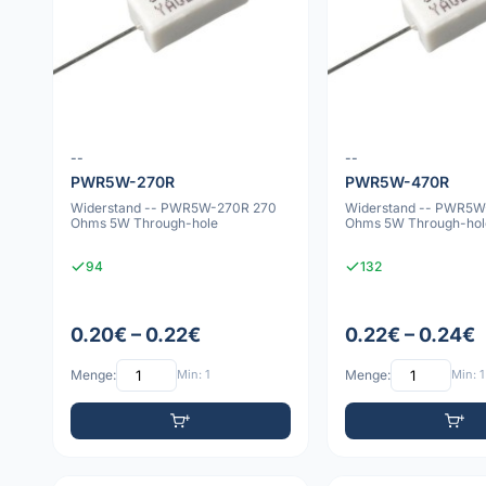
--
--
PWR5W-270R
PWR5W-470R
Widerstand -- PWR5W-270R 270
Widerstand -- PWR5
Ohms 5W Through-hole
Ohms 5W Through-hol
94
132
0.20€ – 0.22€
0.22€ – 0.24€
Menge:
Min: 1
Menge:
Min: 1