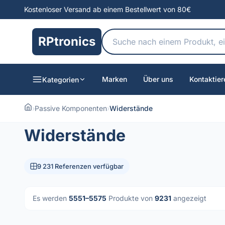
Kostenloser Versand ab einem Bestellwert von 80€
RPtronics
Marken
Über uns
Kontaktier
Kategorien
›
Passive Komponenten
›
Widerstände
Widerstände
9 231 Referenzen verfügbar
Es werden
5551–5575
Produkte von
9231
angezeigt