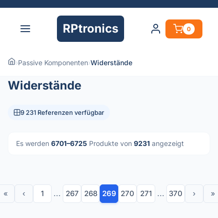
RPtronics
0
›
Passive Komponenten
›
Widerstände
Widerstände
9 231 Referenzen verfügbar
Es werden
6701–6725
Produkte von
9231
angezeigt
«
‹
1
...
267
268
269
270
271
...
370
›
»