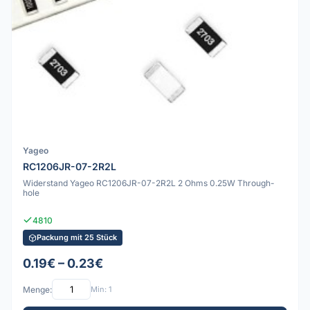
Yageo
RC1206JR-07-2R2L
Widerstand Yageo RC1206JR-07-2R2L 2 Ohms 0.25W Through-
hole
4810
Packung mit 25 Stück
0.19€ – 0.23€
Menge:
Min: 1