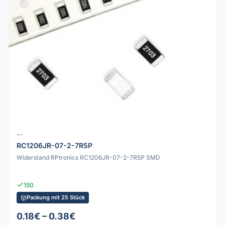
--
RC1206JR-07-2-7R5P
Widerstand RPtronics RC1206JR-07-2-7R5P SMD
150
Packung mit 25 Stück
0.18€ – 0.38€