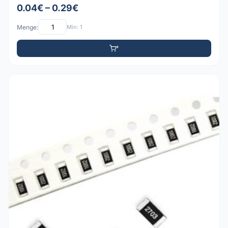
0.04€ – 0.29€
Menge:
Min: 1