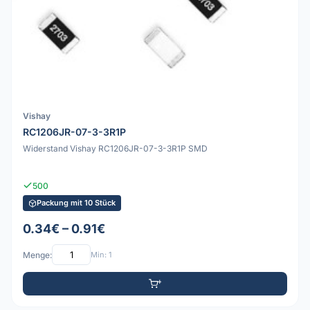
Vishay
RC1206JR-07-3-3R1P
Widerstand Vishay RC1206JR-07-3-3R1P SMD
500
Packung mit 10 Stück
0.34€ – 0.91€
Menge:
Min: 1