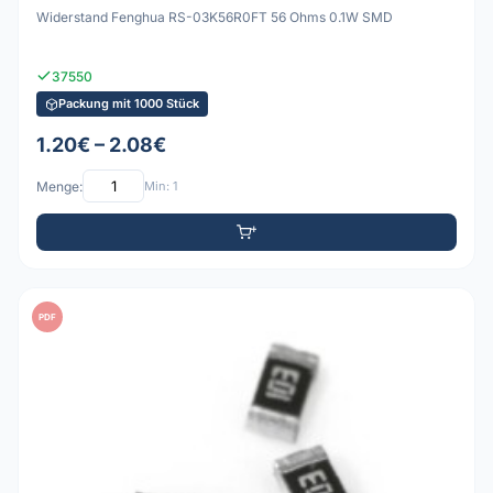
Widerstand Fenghua RS-03K56R0FT 56 Ohms 0.1W SMD
37550
Packung mit 1000 Stück
1.20€ – 2.08€
Menge:
Min: 1
PDF