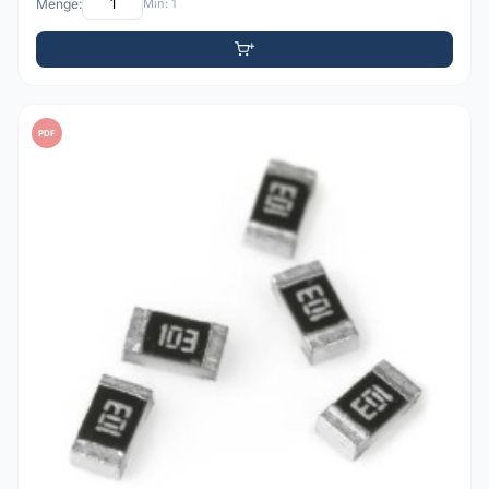
Menge:
Min: 1
PDF