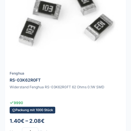
Fenghua
RS-03K62R0FT
Widerstand Fenghua RS-03K62R0FT 62 Ohms 0.1W SMD
9990
Packung mit 1000 Stück
1.40€ – 2.08€