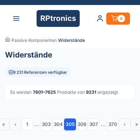
RPtronics
0
›
Passive Komponenten
›
Widerstände
Widerstände
9 231 Referenzen verfügbar
Es werden
7601–7625
Produkte von
9231
angezeigt
«
‹
1
...
303
304
305
306
307
...
370
›
»