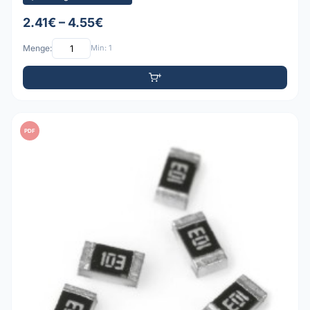
2.41€ – 4.55€
Menge:
Min: 1
PDF