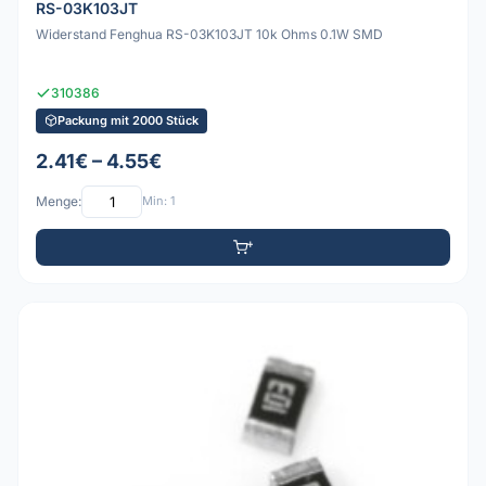
RS-03K103JT
Widerstand Fenghua RS-03K103JT 10k Ohms 0.1W SMD
310386
Packung mit 2000 Stück
2.41€ – 4.55€
Menge:
Min: 1