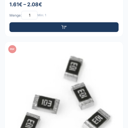
1.61€ – 2.08€
Menge:
Min: 1
PDF