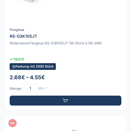
Fenghua
RS-03K105JT
Widerstand Fenghua RS-03K105JT 1M Ohms 0.1W SMD
18470
Packung mit 2000 Stück
2.68€ – 4.55€
Menge:
Min: 1
PDF