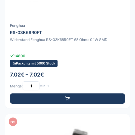
Fenghua
RS-03K68R0FT
Widerstand Fenghua RS-03K68R0FT 68 Ohms 0.1W SMD
14800
Packung mit 5000 Stück
7.02€ – 7.02€
Menge:
Min: 1
PDF