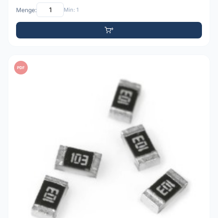
Menge:
Min: 1
PDF