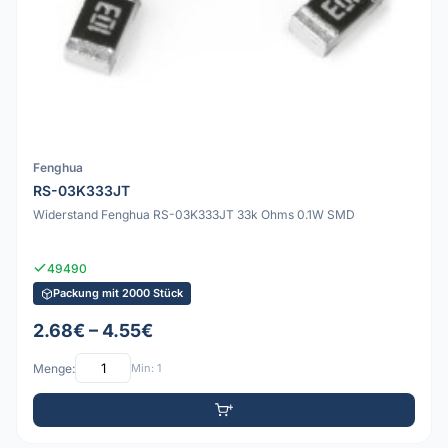
Fenghua
RS-03K333JT
Widerstand Fenghua RS-03K333JT 33k Ohms 0.1W SMD
49490
Packung mit 2000 Stück
2.68€ – 4.55€
Menge:
Min: 1