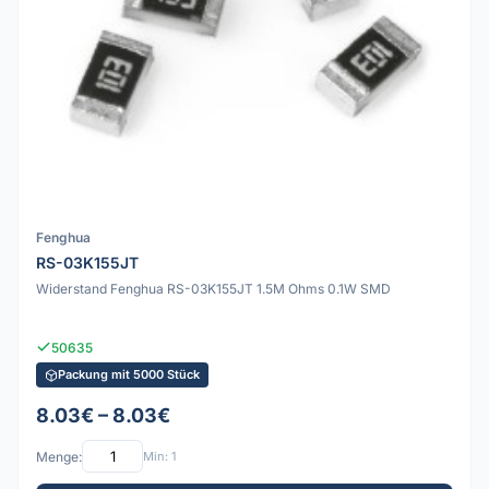
Fenghua
RS-03K155JT
Widerstand Fenghua RS-03K155JT 1.5M Ohms 0.1W SMD
50635
Packung mit 5000 Stück
8.03€ – 8.03€
Menge:
Min: 1