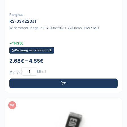
Fenghua
RS-03K220JT
Widerstand Fenghua RS-03K220JT 22 Ohms 0.1W SMD
14350
Packung mit 2000 Stück
2.68€ – 4.55€
Menge:
Min: 1
PDF