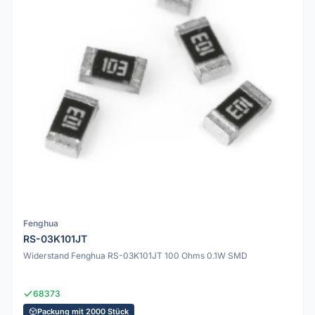
Fenghua
RS-03K101JT
Widerstand Fenghua RS-03K101JT 100 Ohms 0.1W SMD
68373
Packung mit 2000 Stück