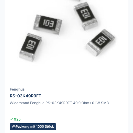
Fenghua
RS-03K49R9FT
Widerstand Fenghua RS-03K49R9FT 49.9 Ohms 0.1W SMD
925
Packung mit 1000 Stück