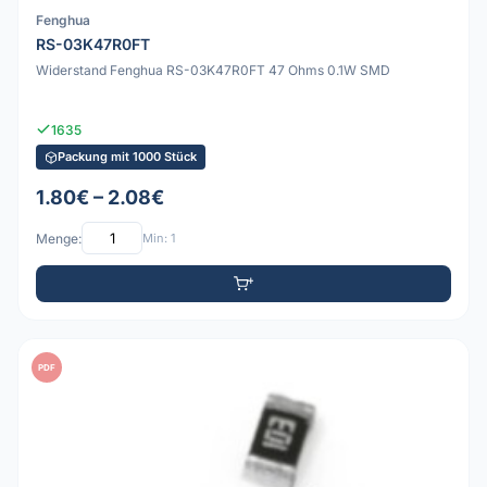
Fenghua
RS-03K47R0FT
Widerstand Fenghua RS-03K47R0FT 47 Ohms 0.1W SMD
1635
Packung mit 1000 Stück
1.80€ – 2.08€
Menge:
Min: 1
PDF