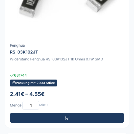
Fenghua
RS-03K102JT
Widerstand Fenghua RS-03K102JT 1k Ohms 0.1W SMD
681744
Packung mit 2000 Stück
2.41€ – 4.55€
Menge:
Min: 1