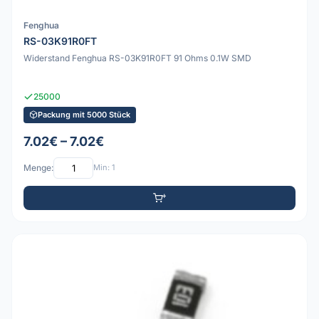
Fenghua
RS-03K91R0FT
Widerstand Fenghua RS-03K91R0FT 91 Ohms 0.1W SMD
25000
Packung mit 5000 Stück
7.02€ – 7.02€
Menge:
Min: 1