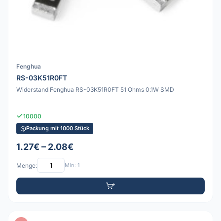
Fenghua
RS-03K51R0FT
Widerstand Fenghua RS-03K51R0FT 51 Ohms 0.1W SMD
10000
Packung mit 1000 Stück
1.27€ – 2.08€
Menge:
Min: 1