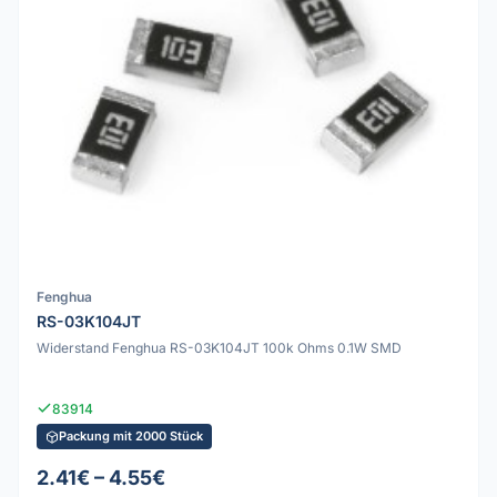
Fenghua
RS-03K104JT
Widerstand Fenghua RS-03K104JT 100k Ohms 0.1W SMD
83914
Packung mit 2000 Stück
2.41€ – 4.55€